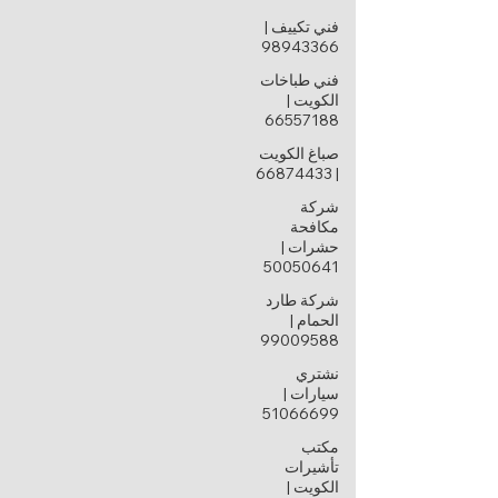
فني تكييف |
98943366
فني طباخات
الكويت |
66557188
صباغ الكويت
| 66874433
شركة
مكافحة
حشرات |
50050641
شركة طارد
الحمام |
99009588
نشتري
سيارات |
51066699
مكتب
تأشيرات
الكويت |