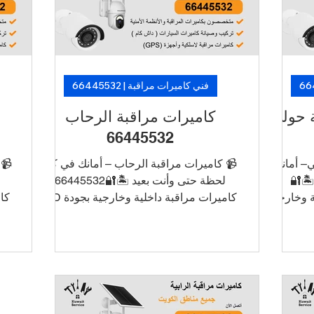
ن ما فيه
من فنيين متخصصين. 🛡️ لأن الأمان ما فيه
من
ارتاح!
تأجيل… خلّ الكاميرات تشتغل، وارتاح!
فني كاميرات مراقبة | 66445532
 حولي
كاميرات مراقبة الرحاب
66445532
– أمانك
📹 كاميرات مراقبة الرحاب – أمانك في كل
📹 
️🔐
لحظة حتى وأنت بعيد 🏝️🔐66445532
لية وخارجية
كاميرات مراقبة داخلية وخارجية بجودة HD
ات بالجوال
و4K ربط الكاميرات بالجوال للتشغيل
ة تسجيل
والمراقبة عن بُعد أنظمة تسجيل DVR/NVR
د تركيب أنيق
مع تخزين طويل الأمد تركيب أنيق بدون
يانة في
أسلاك ظاهرة دعم فني وصيانة في نفس
أ
 تركيب
اليوم 📞 اطلب الآن خدمة تركيب كاميرات
ال
نافسة
في الأحمدي بأسعار منافسة وتركيب سريع
في