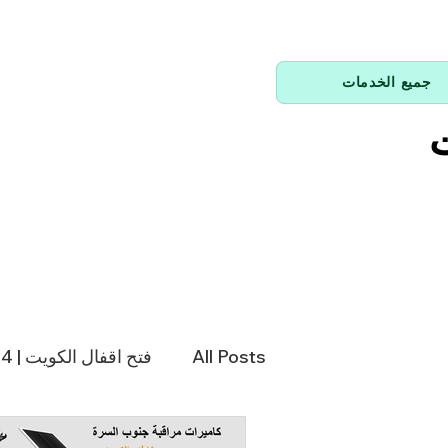
جميع الخدمات
ت
All Posts
فتح اقفال الكويت | 66214144
فني تكييف | 98943366
فن