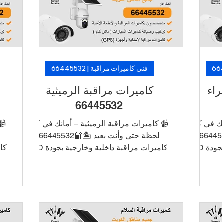
يه
من فنيين متخصصين. 🛡️ لأن الأمان ما فيه
من فنيين
تأجيل… خلّ الكاميرات تشتغل، وارتاح!
تأجيل…
فني كاميرات مراقبة | 66445532
كاميرات مراقبة الرميثية
كام
66445532
كل
📹 كاميرات مراقبة الرميثية – أمانك في كل
📹 كامير
لحظة حتى وأنت بعيد 🏝️🔐66445532
لحظة حتى وأنت بعيد 
كاميرات مراقبة داخلية وخارجية بجودة HD
كاميرات مراقبة داخلية وخارجية بجودة HD
و4K ربط الكاميرات بالجوال للتشغيل
و4K رب
والمراقبة عن بُعد أنظمة تسجيل DVR/NVR
والمراقبة عن بُعد أنظمة تسجيل DV
مع تخزين طويل الأمد تركيب أنيق بدون
مع تخز
س
أسلاك ظاهرة دعم فني وصيانة في نفس
أسلاك 
ات
اليوم 📞 اطلب الآن خدمة تركيب كاميرات
اليوم 📞
يع
في الأحمدي بأسعار منافسة وتركيب سريع
في الأح