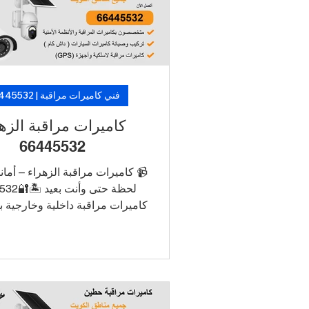
 متخصصين. 🛡️ لأن الأمان ما فيه
 خلّ الكاميرات تشتغل، وارتاح!
فني كاميرات مراقبة | 66445532
يرات مراقبة الزهراء
66445532
ات مراقبة الزهراء – أمانك في كل
️🔐66445532
ط الكاميرات بالجوال للتشغيل
R/NVR
ين طويل الأمد تركيب أنيق بدون
ظاهرة دعم فني وصيانة في نفس
 اطلب الآن خدمة تركيب كاميرات
مدي بأسعار منافسة وتركيب سريع