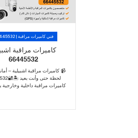
ريع من فنيين متخصصين. 🛡️ لأن
 فيه تأجيل… خلّ الكاميرات تشتغل،
وارتاح!
فني كاميرات مراقبة | 66445532
يرات مراقبة اشبيلية
66445532
ات مراقبة اشبيلية – أمانك في كل
️🔐66445532
ط الكاميرات بالجوال للتشغيل
R/NVR
ين طويل الأمد تركيب أنيق بدون
ظاهرة دعم فني وصيانة في نفس
 اطلب الآن خدمة تركيب كاميرات
مدي بأسعار منافسة وتركيب سريع
 متخصصين. 🛡️ لأن الأمان ما فيه