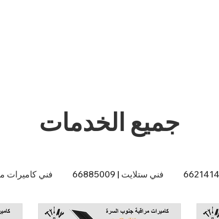
جميع الخدمات
فني ستلايت | 66885009
فني كاميرات مراقبة |
ي طباخات الكويت | 66557188
صباغ الكويت | 66874433