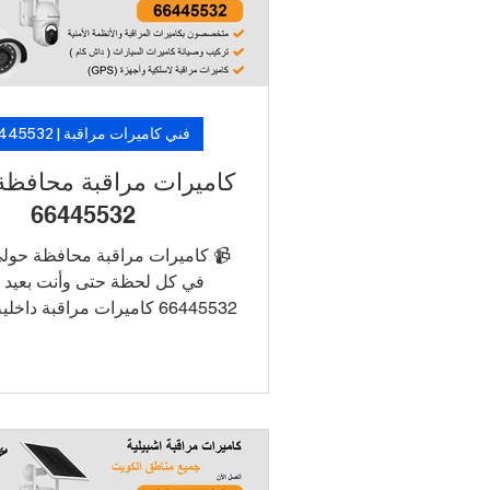
من فنيين متخصصين. 🛡️ لأن الأما
تأجيل… خلّ الكاميرات تشتغل، و
فني كاميرات مراقبة | 66445532
كاميرات مراقبة محافظة
66445532
📹 كاميرات مراقبة محافظة حولي
في كل لحظة حتى وأنت بعيد 
66445532 كاميرات مراقبة داخ
بجودة HD و4K ربط الكامير
للتشغيل والمراقبة عن بُعد أنظم
DVR/NVR مع تخزين طويل الأم
بدون أسلاك ظاهرة دعم فني وص
نفس اليوم 📞 اطلب الآن خدمة
كاميرات في الأحمدي بأسعار م