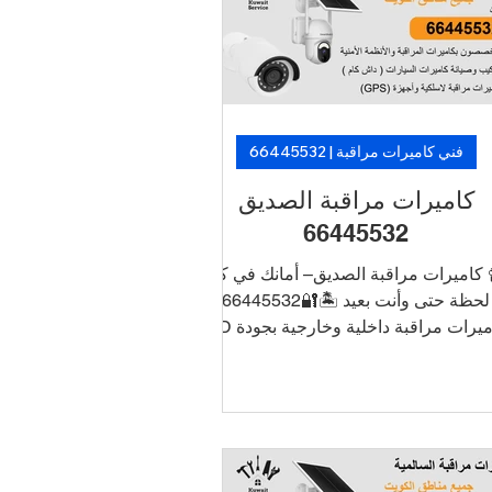
 فنيين متخصصين. 🛡️ لأن الأمان ما فيه
تأجيل… خلّ الكاميرات تشتغل، وارتاح!
فني كاميرات مراقبة | 66445532
كاميرات مراقبة الصديق
66445532
 كاميرات مراقبة الصديق– أمانك في كل
لحظة حتى وأنت بعيد 🏝️🔐66445532
كاميرات مراقبة داخلية وخارجية بجودة HD
و4K ربط الكاميرات بالجوال للتشغيل
والمراقبة عن بُعد أنظمة تسجيل DVR/NVR
مع تخزين طويل الأمد تركيب أنيق بدون
سلاك ظاهرة دعم فني وصيانة في نفس
يوم 📞 اطلب الآن خدمة تركيب كاميرات
 الأحمدي بأسعار منافسة وتركيب سريع