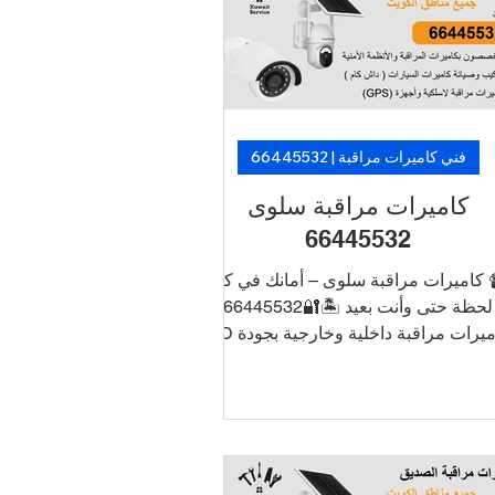
51066
فني كاميرات مراقبة | 66445532
 الكويت | 50994997
كاميرات مراقبة سلوى
66445532
 كاميرات مراقبة سلوى – أمانك في كل
لحظة حتى وأنت بعيد 🏝️🔐66445532
كاميرات مراقبة داخلية وخارجية بجودة HD
و4K ربط الكاميرات بالجوال للتشغيل
والمراقبة عن بُعد أنظمة تسجيل DVR/NVR
مع تخزين طويل الأمد تركيب أنيق بدون
سلاك ظاهرة دعم فني وصيانة في نفس
يوم 📞 اطلب الآن خدمة تركيب كاميرات
 الأحمدي بأسعار منافسة وتركيب سريع