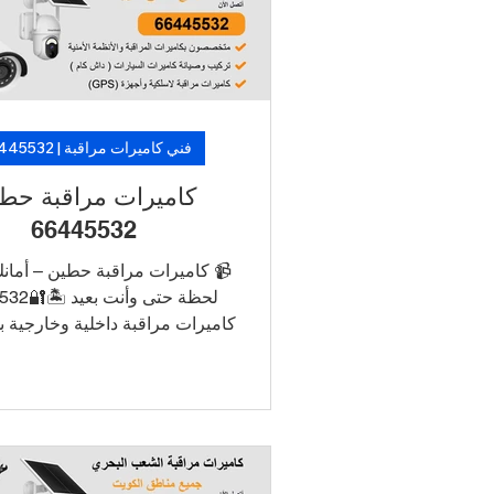
 متخصصين. 🛡️ لأن الأمان ما فيه
 خلّ الكاميرات تشتغل، وارتاح!
فني كاميرات مراقبة | 66445532
ميرات مراقبة حطين
66445532
رات مراقبة حطين – أمانك في كل
️🔐66445532
ط الكاميرات بالجوال للتشغيل
R/NVR
ين طويل الأمد تركيب أنيق بدون
ظاهرة دعم فني وصيانة في نفس
 اطلب الآن خدمة تركيب كاميرات
مدي بأسعار منافسة وتركيب سريع