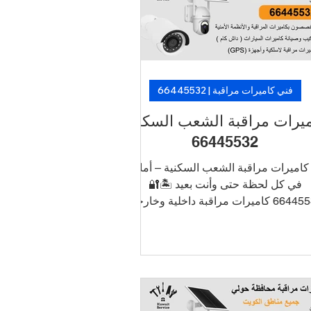
 فنيين متخصصين. 🛡️ لأن الأمان ما فيه
تأجيل… خلّ الكاميرات تشتغل، وارتاح!
فني كاميرات مراقبة | 66445532
يرات مراقبة الشعب السكنية
66445532
كاميرات مراقبة الشعب السكنية – أمانك
في كل لحظة حتى وأنت بعيد 🏝️🔐
66445532 كاميرات مراقبة داخلية وخارجية
بجودة HD و4K ربط الكاميرات بالجوال
لتشغيل والمراقبة عن بُعد أنظمة تسجيل
DVR/NVR مع تخزين طويل الأمد تركيب أنيق
دون أسلاك ظاهرة دعم فني وصيانة في
نفس اليوم 📞 اطلب الآن خدمة تركيب
كاميرات في الأحمدي بأسعار منافسة