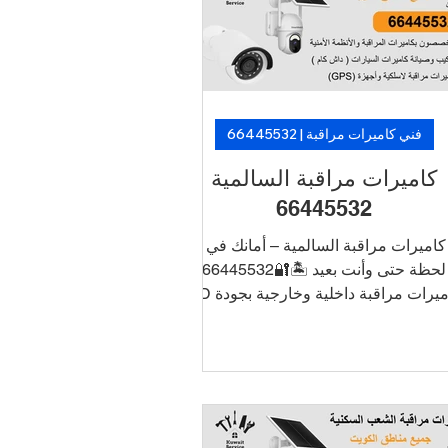
 فنيين متخصصين. 🛡️ لأن الأمان ما فيه
تأجيل… خلّ الكاميرات تشتغل، وارتاح!
فني كاميرات مراقبة | 66445532
كاميرات مراقبة السالمية
66445532
كاميرات مراقبة السالمية – أمانك في كل
لحظة حتى وأنت بعيد 🏝️🔐66445532
كاميرات مراقبة داخلية وخارجية بجودة HD
و4K ربط الكاميرات بالجوال للتشغيل
والمراقبة عن بُعد أنظمة تسجيل DVR/NVR
مع تخزين طويل الأمد تركيب أنيق بدون
سلاك ظاهرة دعم فني وصيانة في نفس
يوم 📞 اطلب الآن خدمة تركيب كاميرات
 الأحمدي بأسعار منافسة وتركيب سريع