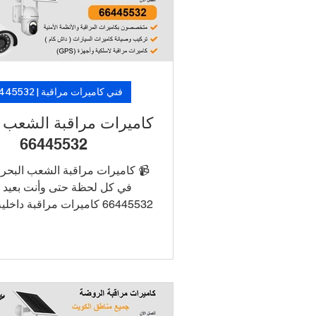
من فنيين متخصصين. 🛡️ لأن الأما
تأجيل… خلّ الكاميرات تشتغل، و
فني كاميرات مراقبة | 66445532
كاميرات مراقبة الشعب 
66445532
📹 كاميرات مراقبة الشعب البحر
في كل لحظة حتى وأنت بعيد 
66445532 كاميرات مراقبة داخ
بجودة HD و4K ربط الكامير
للتشغيل والمراقبة عن بُعد أنظم
DVR/NVR مع تخزين طويل الأم
بدون أسلاك ظاهرة دعم فني وص
نفس اليوم 📞 اطلب الآن خدمة
كاميرات في الأحمدي بأسعار م