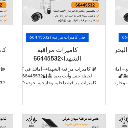
ن ما فيه
من فنيين متخصصين. 🛡️ لأن الأمان ما فيه
من
ارتاح!
تأجيل… خلّ الكاميرات تشتغل، وارتاح!
فني كاميرات مراقبة | 66445532
البحري
كاميرات مراقبة
كام
الشهداء66445532
ي– أمانك
📹 كاميرات مراقبة الشهداء– أمانك في كل
📹 
️🔐
لحظة حتى وأنت بعيد 🏝️🔐66445532
لية وخارجية
كاميرات مراقبة داخلية وخارجية بجودة HD
ات بالجوال
و4K ربط الكاميرات بالجوال للتشغيل
ة تسجيل
والمراقبة عن بُعد أنظمة تسجيل DVR/NVR
ل
د تركيب أنيق
مع تخزين طويل الأمد تركيب أنيق بدون
يانة في
أسلاك ظاهرة دعم فني وصيانة في نفس
ب
 تركيب
اليوم 📞 اطلب الآن خدمة تركيب كاميرات
نافسة
في الأحمدي بأسعار منافسة وتركيب سريع