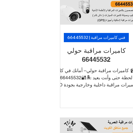
ركيب سريع من فنيين متخصصين. 🛡️ لأن
مان ما فيه تأجيل… خلّ الكاميرات تشتغل،
وارتاح!
فني كاميرات مراقبة | 66445532
كاميرات مراقبة حولي
66445532
 كاميرات مراقبة حولي– أمانك في كل
لحظة حتى وأنت بعيد 🏝️🔐66445532
كاميرات مراقبة داخلية وخارجية بجودة HD
و4K ربط الكاميرات بالجوال للتشغيل
والمراقبة عن بُعد أنظمة تسجيل DVR/NVR
مع تخزين طويل الأمد تركيب أنيق بدون
سلاك ظاهرة دعم فني وصيانة في نفس
يوم 📞 اطلب الآن خدمة تركيب كاميرات
 الأحمدي بأسعار منافسة وتركيب سريع