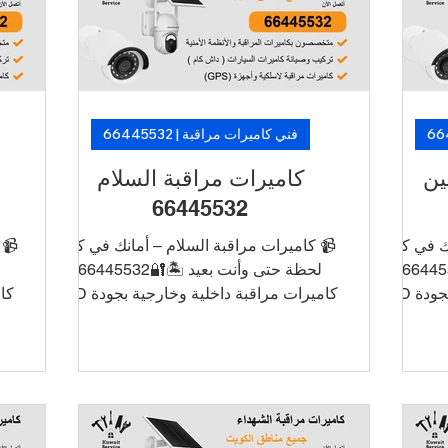
يه
من فنيين متخصصين. 🛡️ لأن الأمان ما فيه
من فنيين
تأجيل… خلّ الكاميرات تشتغل، وارتاح!
تأجيل…
فني كاميرات مراقبة | 66445532
كاميرات مراقبة السلام
كا
66445532
 كل
📹 كاميرات مراقبة السلام – أمانك في كل
📹 كامي
لحظة حتى وأنت بعيد 🏝️🔐66445532
لحظة حتى وأنت بعيد 
كاميرات مراقبة داخلية وخارجية بجودة HD
كاميرات مراقبة داخلية وخارجية بجودة HD
و4K ربط الكاميرات بالجوال للتشغيل
و4K رب
والمراقبة عن بُعد أنظمة تسجيل DVR/NVR
والمراقبة عن بُعد أنظمة تسجيل DV
مع تخزين طويل الأمد تركيب أنيق بدون
مع تخز
س
أسلاك ظاهرة دعم فني وصيانة في نفس
أسلاك 
ات
اليوم 📞 اطلب الآن خدمة تركيب كاميرات
اليوم 📞
يع
في الأحمدي بأسعار منافسة وتركيب سريع
في الأح