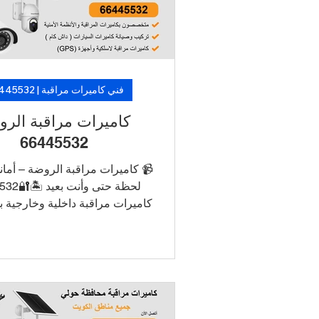
ريع من فنيين متخصصين. 🛡️ لأن
 فيه تأجيل… خلّ الكاميرات تشتغل،
وارتاح!
فني كاميرات مراقبة | 66445532
يرات مراقبة الروضة
66445532
ات مراقبة الروضة – أمانك في كل
️🔐66445532
ط الكاميرات بالجوال للتشغيل
R/NVR
ين طويل الأمد تركيب أنيق بدون
ظاهرة دعم فني وصيانة في نفس
 اطلب الآن خدمة تركيب كاميرات
مدي بأسعار منافسة وتركيب سريع