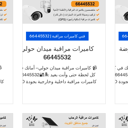
أن
من فنيين متخصصين. 🛡️ لأن الأمان ما فيه
وتركيب س
غل،
تأجيل… خلّ الكاميرات تشتغل، وارتاح!
الأمان ما
فني كاميرات مراقبة | 66445532
كاميرات مراقبة ميدان حولي
كام
66445532
ل
📹 كاميرات مراقبة ميدان حولي– أمانك في
📹 كامير
كل لحظة حتى وأنت بعيد 🏝️🔐66445532
لحظة حتى وأنت بعيد 
كاميرات مراقبة داخلية وخارجية بجودة HD
كاميرات مراقبة داخلية وخارجية بجودة HD
و4K ربط الكاميرات بالجوال للتشغيل
و4K رب
والمراقبة عن بُعد أنظمة تسجيل DVR/NVR
والمراقبة عن بُعد أنظمة تسجيل DV
مع تخزين طويل الأمد تركيب أنيق بدون
مع تخز
س
أسلاك ظاهرة دعم فني وصيانة في نفس
أسلاك 
ات
اليوم 📞 اطلب الآن خدمة تركيب كاميرات
اليوم 📞
يع
في الأحمدي بأسعار منافسة وتركيب سريع
في الأح