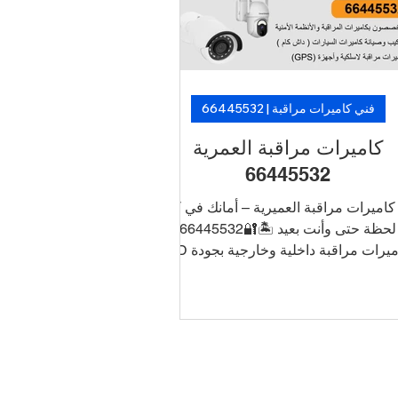
 فنيين متخصصين. 🛡️ لأن الأمان ما فيه
تأجيل… خلّ الكاميرات تشتغل، وارتاح!
فني كاميرات مراقبة | 66445532
كاميرات مراقبة العمرية
66445532
كاميرات مراقبة العميرية – أمانك في كل
لحظة حتى وأنت بعيد 🏝️🔐66445532
كاميرات مراقبة داخلية وخارجية بجودة HD
و4K ربط الكاميرات بالجوال للتشغيل
والمراقبة عن بُعد أنظمة تسجيل DVR/NVR
مع تخزين طويل الأمد تركيب أنيق بدون
سلاك ظاهرة دعم فني وصيانة في نفس
يوم 📞 اطلب الآن خدمة تركيب كاميرات
 الأحمدي بأسعار منافسة وتركيب سريع