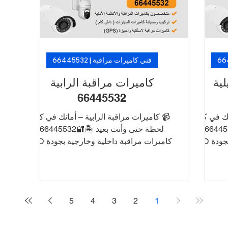
يه
من فنيين متخصصين. 🛡️ لأن الأمان ما فيه
وتركيب س
تأجيل… خلّ الكاميرات تشتغل، وارتاح!
الأمان ما
فني كاميرات مراقبة | 66445532
كاميرات مراقبة الرابية
كام
66445532
📹 كاميرات مراقبة الرابية – أمانك في كل
📹 كامير
لحظة حتى وأنت بعيد 🏝️🔐66445532
لحظة حتى وأنت بعيد 
كاميرات مراقبة داخلية وخارجية بجودة HD
كاميرات مراقبة داخلية وخارجية بجودة HD
و4K ربط الكاميرات بالجوال للتشغيل
و4K رب
والمراقبة عن بُعد أنظمة تسجيل DVR/NVR
والمراقبة عن بُعد أنظمة تسجيل DV
مع تخزين طويل الأمد تركيب أنيق بدون
مع تخز
أسلاك ظاهرة دعم فني وصيانة في نفس
أسلاك 
5
4
3
2
1
اليوم 📞 اطلب الآن خدمة تركيب كاميرات
اليوم 📞
في الأحمدي بأسعار منافسة وتركيب سريع
في الأح
من فنيين متخصصين. 🛡️ لأن الأمان ما فيه
من فنيين