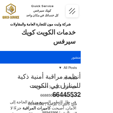
Quick Service
كويك سيرفس
كل خدماتك في مكان واحد
شركة وايت مون للتجارة العامة والمقاولات
خدمات الكويت كويك
سيرفس
منشور
All Posts
أنظمة مراقبة أمنية ذكية
All Posts
للمنازل في الكويت
فتح اقفال الكويت | 66214144
66445532
فني ستلايت | 66885009
في ظل التطور السريع وزيادة الحاجة إلى 
فني كاميرات مراقبة | 66445532
الأمان، أصبحت 
كاميرات المراقبة
 جزءًا لا 
فني تكييف | 98943366