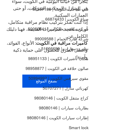
يتجزأ من حياتنا اليومية في الكويت، سواء 
في المنازل، المحلات، الشركات، أو حتى 
فني طباخات الكويت | 66557188
العمارات السكنية.
صباغ الكويت | 66874433
إذا كنت تفكر بتركيب نظام مراقبة متكامل، 
أو تريد تحديث الكاميرات القديمة، فهنا دليلك 
شركة مكافحة حشرات | 50050641
الكامل عن 
شركة طارد الحمام | 99009588
كاميرات مراقبة في الكويت
: الأنواع، الفوائد، 
نشتري سيارات | 51066699
وأفضل الطرق للحصول على حماية ذكية 
وآمنة!
مكتب تأشيرات الكويت | 98951133
صالون حلاقة في الكويت | 98958877
مقوي سيرفس الكويت | 50994997
تصفح الموقع
كهربائي منازل | 50707271
كراج متنقل الكويت | 98080146
بطاريات سيارات | 98080146
إطارات سيارات الكويت | 98080146
Smart lock