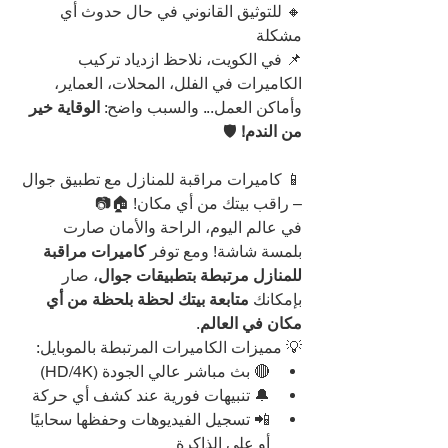
🔸 للتوثيق القانوني في حال حدوث أي 
مشكلة
📌 في الكويت، نلاحظ ازدياد تركيب 
الكاميرات في الفلل، المحلات، العماير، 
وأماكن العمل... والسبب واضح: 
الوقاية خير 
من الندم!
 🛡️
📱 كاميرات مراقبة للمنازل مع تطبيق جوال 
– راقب بيتك من أي مكان! 🏠📷
في عالم اليوم، الراحة والأمان صارت 
بلمسة شاشة! ومع توفر 
كاميرات مراقبة 
للمنازل مرتبطة بتطبيقات جوال
، صار 
بإمكانك 
متابعة بيتك لحظة بلحظة من أي 
مكان في العالم
.
💡 مميزات الكاميرات المرتبطة بالموبايل:
🔴 بث مباشر عالي الجودة (HD/4K)
🔔 تنبيهات فورية عند كشف أي حركة
📲 تسجيل الفيديوهات وحفظها سحابيًا 
أو على الذاكرة