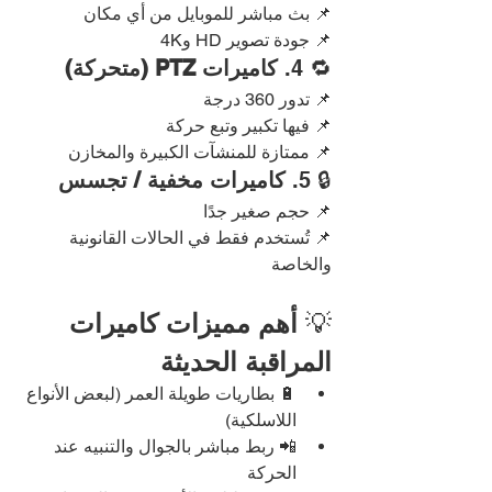
📌 بث مباشر للموبايل من أي مكان
📌 جودة تصوير HD و4K
🔁 4. 
كاميرات PTZ (متحركة)
📌 تدور 360 درجة
📌 فيها تكبير وتبع حركة
📌 ممتازة للمنشآت الكبيرة والمخازن
🔒 5. 
كاميرات مخفية / تجسس
📌 حجم صغير جدًا
📌 تُستخدم فقط في الحالات القانونية 
والخاصة
💡 
أهم مميزات كاميرات 
المراقبة الحديثة
🔋 بطاريات طويلة العمر (لبعض الأنواع 
اللاسلكية)
📲 ربط مباشر بالجوال والتنبيه عند 
الحركة