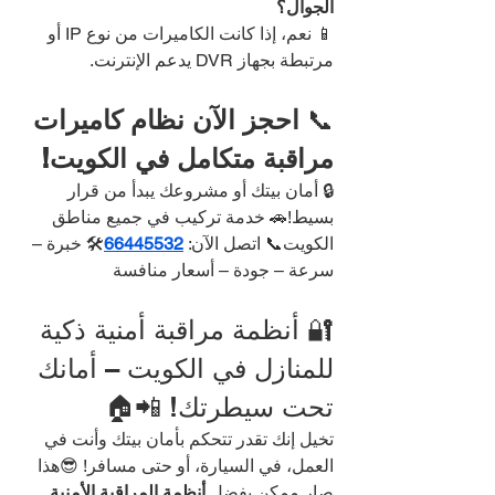
الجوال؟
📱 نعم، إذا كانت الكاميرات من نوع IP أو 
مرتبطة بجهاز DVR يدعم الإنترنت.
📞 
احجز الآن نظام كاميرات 
مراقبة متكامل في الكويت!
🔒 أمان بيتك أو مشروعك يبدأ من قرار 
بسيط!🚗 خدمة تركيب في جميع مناطق 
الكويت📞 اتصل الآن: 
66445532
🛠️ خبرة – 
سرعة – جودة – أسعار منافسة
🔐 أنظمة مراقبة أمنية ذكية 
للمنازل في الكويت – أمانك 
تحت سيطرتك! 📲🏠
تخيل إنك تقدر تتحكم بأمان بيتك وأنت في 
العمل، في السيارة، أو حتى مسافر! 😎هذا 
صار ممكن بفضل 
أنظمة المراقبة الأمنية 