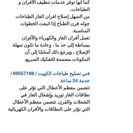
كما أنها توفر خدمات تنظيف الأفران و 
الطباخات.
من السهل إصلاح افران الغاز الطباخات 
جوله فرن الطباخ إذا اتبعت الخطوات 
المناسبة.
تعمل أفران الغاز والكهرباء والأفران 
ببساطة إلى حد ما ، وعادة ما تكون سهلة 
الإصلاح ، ويرجع ذلك أساسًا إلى أن 
المكونات مصممة للتفكيك السريع.
فني تصليح طباخات الكويت / 66557188 / 
خدمة 24 ساعة
تتضمن معظم الأعطال التي تؤثر على 
نطاقات الغاز توريد وإشعال الغاز في 
الشعلات والفرن. تتضمن معظم الأعطال 
التي تؤثر على النطاقات والأفران الكهربائية 
عناصر تسخين خاطئة. حسننا سوف نناقش 
كيف يجب أن تعمل الأجزاء الرئيسية على 
نطاقات وأفران الغاز والكهرباء وكيفية 