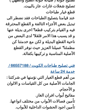
تصليح جولة ( صيانة جوله الطبخ والطهي )
تصليح شغلات غازات عاز بالبيت.
قطع غيار طباخات
عند قيامنا بتصليح الطباخات فقد نضطر الى 
تبديل بعض الأجزاء التالفة و القطع المحترقة 
فيه و القيام بتركيب قطعا” اخرى بديلة عنها 
و قد يسبب هذا الامر قلقلا” لدى البعض من 
ناحية القطع البديلة و لكن مع خدمتنا كن 
مطمئنا” عميلنا العزيز حيث نوفر القطع 
الأصلية المناسبة و تركيبها بكفالة.
فني تصليح طباخات الكويت / 66557188 / 
خدمة 24 ساعة
من أهم قطع الغيار التي نؤمنها في شركتنا : 
الجامات الأصلية من كل القياسات و الالوان 
و الأحجام.
مفاتيح أبواب افران الغاز.
تأمين فصالات الأبواب من مختلف انواعها.
تأمين اجود الحشوات الداخلية للأبواب.