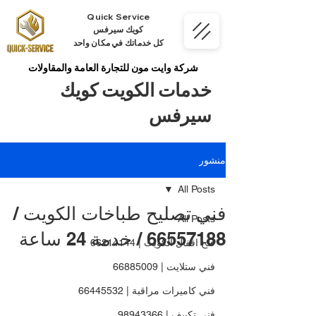
Quick Service
كويك سيرفس
كل خدماتك في مكان واحد
شركة وايت مون للتجارة العامة والمقاولات
خدمات الكويت كويك
سيرفس
منشور
All Posts
فني تصليح طباخات الكويت /
All Posts
66557188 / خدمة 24 ساعة
فتح اقفال الكويت | 66214144
فني ستلايت | 66885009
فني كاميرات مراقبة | 66445532
فني تكييف | 98943366