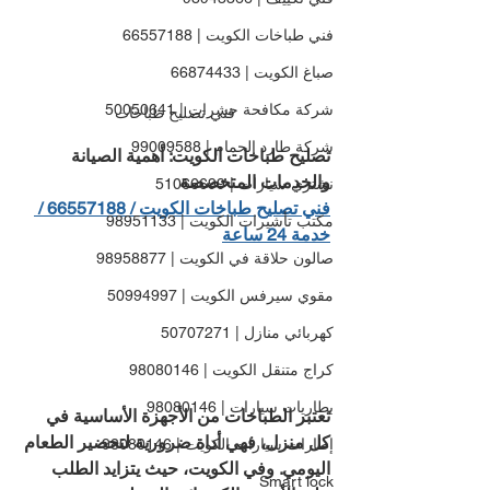
فني طباخات الكويت | 66557188
صباغ الكويت | 66874433
شركة مكافحة حشرات | 50050641
فني تصليح طباخات
شركة طارد الحمام | 99009588
تصليح طباخات الكويت: أهمية الصيانة 
والخدمات المتخصصة
نشتري سيارات | 51066699
فني تصليح طباخات الكويت / 66557188 / 
مكتب تأشيرات الكويت | 98951133
خدمة 24 ساعة
صالون حلاقة في الكويت | 98958877
مقوي سيرفس الكويت | 50994997
كهربائي منازل | 50707271
كراج متنقل الكويت | 98080146
بطاريات سيارات | 98080146
تعتبر الطباخات من الأجهزة الأساسية في 
كل منزل، فهي أداة ضرورية لتحضير الطعام 
إطارات سيارات الكويت | 98080146
اليومي. وفي الكويت، حيث يتزايد الطلب 
Smart lock