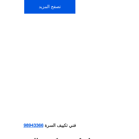
تصفح المزيد
فني تكييف السرة 
98943366