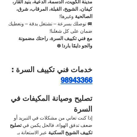
مدينة الكويت، الدسمة، الدعية، بنيد القار، 
كيفان، الشويخ، القبلة، المرقاب، شرق، 
الصالحية
 وغيرها!
🚐 نوصلك بسرعة – نشتغل بدقة – ونعطيك 
ضمان على كل شغلنا!
مع فني تكييف السرة، راحتك مضمونة 
والجو دايمًا بارد! ❄️
خدمات فني تكييف السرة : 
98943366
تصليح وصيانة المكيفات في 
السرة
إذا كنت تعاني من مشكلات في التبريد أو 
ضعف تدفق الهواء، فالحل يكمن في 
تصليح 
تكييف الشويخ السكنية 
عبر الاستعانة بـ 