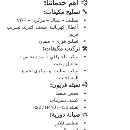
💨 أهم خدماتنا:
🔧 تصليح مكيفات:
سبليت – شباك – مركزي – VRF
أعطال كهربائية، ضعف التبريد، تسريب 
فريون
تصليح فوري + ضمان
🛠️ تركيب مكيفات:
تركيب احترافي + تمديد نحاس + 
تشغيل وضبط
نركب سبليت أو مركزي لجميع 
المساحات
💨 تعبئة فريون:
فحص ضغط
كشف تسريبات
تعبئة R22 / R410 / R32
🧼 صيانة دورية:
تنظيف فلاتر
فحص كمبروسر