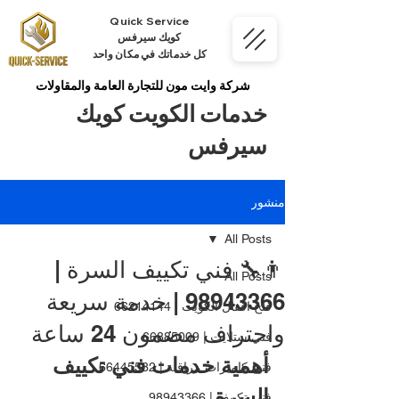
Quick Service
كويك سيرفس
كل خدماتك في مكان واحد
شركة وايت مون للتجارة العامة والمقاولات
خدمات الكويت كويك
سيرفس
منشور
All Posts
👨‍🔧 فني تكييف السرة |
All Posts
98943366 | خدمة سريعة
فتح اقفال الكويت | 66214144
واحتراف مضمون 24 ساعة
فني ستلايت | 66885009
أهمية خدمات فني تكييف 
فني كاميرات مراقبة | 66445532
السرة
فني تكييف | 98943366