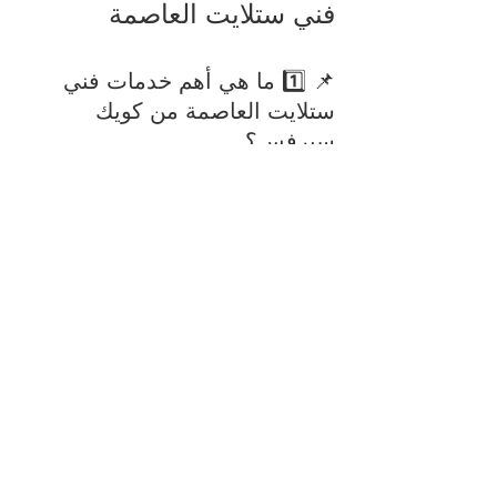
فني ستلايت العاصمة
📌 1️⃣ ما هي أهم خدمات فني 
ستلايت العاصمة من كويك 
سيرفس؟
نقدم جميع خدمات الستلايت والدش، بما 
في ذلك تركيب الأطباق بأنواعها، ضبط 
الإشارة، تمديد التوصيلات الداخلية، تركيب 
وبرمجة الرسيفرات، صيانة الأعطال، تحديث 
الأجهزة، وتركيب أنظمة ستلايت مركزي.
📌 2️⃣ كم يستغرق تركيب أو 
صيانة الستلايت في العاصمة ؟
يعتمد الوقت على نوع الخدمة المطلوبة، 
لكن في العادة تتم معظم الأعمال خلال 
ساعة إلى ساعتين فقط. فريق كويك 
سيرفس ملتزم بالوصول في الموعد وإنهاء 
العمل بسرعة وكفاءة.