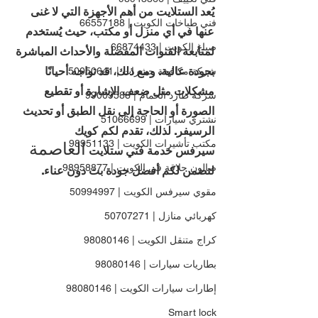
يُعد الستلايت من أهم الأجهزة التي لا غنى 
فني طباخات الكويت | 66557188
عنها في أي منزل أو مكتب، حيث يُستخدم 
صباغ الكويت | 66874433
لمتابعة القنوات المفضلة والأحداث المباشرة 
بجودة عالية. ومع ذلك، قد تواجه أحيانًا 
شركة مكافحة حشرات | 50050641
مشكلات مثل ضعف الإشارة أو تقطيع 
شركة طارد الحمام | 99009588
الصورة أو الحاجة إلى نقل الطبق أو تحديث 
نشتري سيارات | 51066699
الرسيفر. لذلك، تقدم لكم كويك 
مكتب تأشيرات الكويت | 98951133
العاصمة 
سيرفس خدمة فني ستلايت 
صالون حلاقة في الكويت | 98958877
لتضمن لكم أفضل جودة بث دون عناء.
مقوي سيرفس الكويت | 50994997
كهربائي منازل | 50707271
كراج متنقل الكويت | 98080146
بطاريات سيارات | 98080146
إطارات سيارات الكويت | 98080146
Smart lock