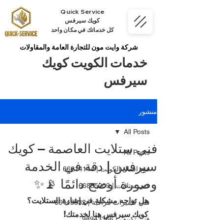
Quick Service
كويك سيرفس
كل خدماتك في مكان واحد
شركة وايت مون للتجارة العامة والمقاولات
خدمات الكويت كويك
سيرفس
منشور
All Posts
فني ستلايت العاصمة – كويك
All Posts
سيرفس | دقة في الخدمة
فتح اقفال الكويت | 66214144
وصورة أوضح دائمًا 📡✨
فني ستلايت | 66885009
هل تواجه مشكلة في إشارة الستلايت؟ 
فني كاميرات مراقبة | 66445532
كويك سيرفس هنا لخدمتك!
فني تكييف | 98943366