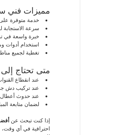
مميزات فني ستلايت 
خدمة متوفرة على مد
سرعة الاستجابة لل
خبرة واسعة في تر
استخدام أدوات وم
تغطية لجميع مناطق
متى تحتاج إلى فني 
عند انقطاع القنوا
عند تركيب دش جد
عند حدوث أعطال ف
لضمان متابعة المبا
إذا كنت تبحث عن 
أفضل فني
احترافية في أي وقت، 