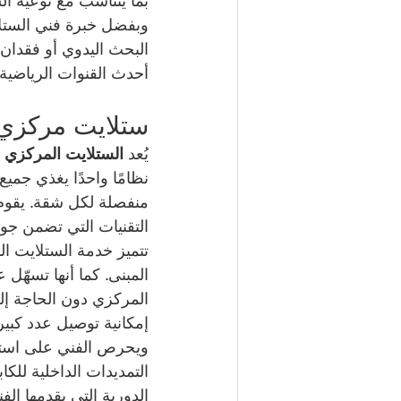
بما يتناسب مع نوعية 
وبفضل خبرة فني الستلاي
البحث اليدوي أو فقدان
أحدث القنوات الرياضية، 
ستلايت مركزي
يُعد 
الستلايت المركزي
 
نظامًا واحدًا يغذي جمي
منفصلة لكل شقة. يقوم 
التقنيات التي تضمن جو
تتميز خدمة الستلايت ا
المبنى. كما أنها تسهّل
المركزي دون الحاجة إل
إمكانية توصيل عدد كبي
ويحرص الفني على استخد
التمديدات الداخلية لل
الدورية التي يقدمها ال