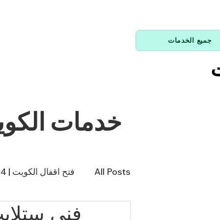
جميع الخدمات
ت
خدمات الكو
All Posts
فتح اقفال الكويت | 66214144
فني تكييف | 98943366
فن