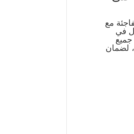
51066
اجئة مع 
ل في 
 جميع 
 الكويت | 50994997
، لضمان 