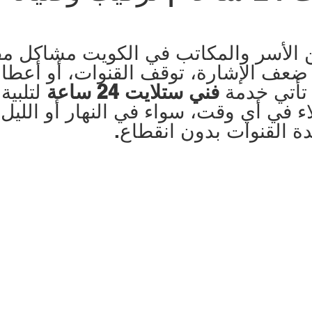
شركة طارد الحمام | 99009588
نشتري سيارات | 699
ن الأسر والمكاتب في الكويت مشاكل مف
 ضعف الإشارة، توقف القنوات، أو أعطا
تأتي خدمة 
فني ستلايت 24 ساعة
 لتلبية
صالون حلاقة في الكويت | 98958877
مقوي سيرفس
اء في أي وقت، سواء في النهار أو الليل
ة القنوات بدون انقطاع.
كراج متنقل الكويت | 98080146
بطاريات سيارات | 98080146
Smart lock