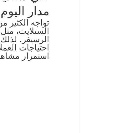
مدار اليوم
شركة مكافحة حشرات | 50050641
تواجه الكثير م
الستلايت، مثل
الرسيفر. لذلك 
مكتب تأشيرات الكويت | 98951133
احتياجات العمل
استمرار مشاهد
كهربائي منازل | 50707271
إطارات سيارات الكويت | 98080146