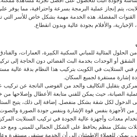
الشاشة وجودة البث للحصول على أفضل تجربة مشاهدة ممكنة.
ت، يتم إنجاز عملية البرمجة بسرعة واحترافية، مما يوفر على 
 القنوات المفضلة. هذه الخدمة مهمة بشكل خاص للأسر التي ت
الإخبارية، والأفلام بجودة عالية وبدون انقطاع.
من الحلول المثالية للمباني السكنية الكبيرة، العمارات، والفناد
ع الشقق أو الوحدات بخدمة البث الفضائي دون الحاجة إلى تركي
فني الستلايت في الكويت بتركيب هذا النظام بدقة عالية مستخ
دة إشارة مستقرة لجميع السكان.
لمركزي بتقليل التكاليف والحد من الفوضى الناتجة عن تركيب 
 عملية الصيانة، حيث يمكن للفني متابعة الأعطال وإصلاحها من خ
ى الدخول لكل شقة بشكل منفصل. إضافة إلى ذلك، يتيح الستل
ر من الأجهزة بنفس قوة الإشارة وبنفس جودة الصورة والصوت.
ام معدات وأجهزة عالية الجودة في تركيب الستلايت المركز
كابلات بشكل منظم يحافظ على الشكل الجمالي للمبنى. ومع خدم
فني، يمكن للعملاء الاطمئنان إلى أن الخدمة ستبقى مستقرة وعالي