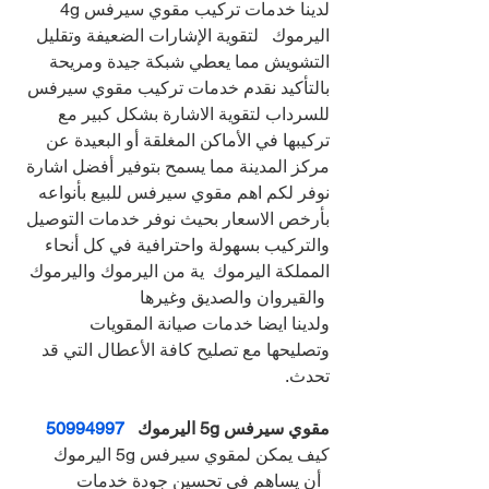
لدينا خدمات تركيب مقوي سيرفس 4g 
اليرموك   لتقوية الإشارات الضعيفة وتقليل 
التشويش مما يعطي شبكة جيدة ومريحة
بالتأكيد نقدم خدمات تركيب مقوي سيرفس 
للسرداب لتقوية الاشارة بشكل كبير مع 
تركيبها في الأماكن المغلقة أو البعيدة عن 
مركز المدينة مما يسمح بتوفير أفضل اشارة
نوفر لكم اهم مقوي سيرفس للبيع بأنواعه 
بأرخص الاسعار بحيث نوفر خدمات التوصيل 
والتركيب بسهولة واحترافية في كل أنحاء 
المملكة اليرموك  ية من اليرموك واليرموك 
 والقيروان والصديق وغيرها
ولدينا ايضا خدمات صيانة المقويات 
وتصليحها مع تصليح كافة الأعطال التي قد 
تحدث.
مقوي سيرفس 5g اليرموك   
50994997
كيف يمكن لمقوي سيرفس 5g اليرموك 
  أن يساهم في تحسين جودة خدمات 