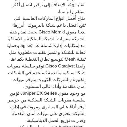
بتقنية 4g، بالإضافة إلى توفير اتصال أكثر 
استقرارا وأمانا.
متاح أفضل انواع الماركات العالمية التي 
تتيح أفضل داعم شبكة باليرموك   أبرزها:
لدينا مقوي Cisco Meraki بحيث تقدم هذه 
الشركة مقويات الشبكة السلكية واللاسلكية 
مع إمكانيات إدارة شاملة عن بُعد 5g وحماية 
فعالة للشبكة و تتميز بتقنيات متطورة مثل 
تقنية Mesh لتوسيع نطاق التغطية بكفاءة.
وايضا Cisco Catalyst توفر سلسلة مقويات 
شبكة سلكية متقدمة تُستخدم في الشبكات 
الكبيرة والشركات الكبيرة، وتوفر ميزات 
أمان متقدمة وأداء عالي المستوى.
مع وجود مقوي Juniper EX Series تؤمن 
سلسلة مقويات الشبكة السلكية من جونيبر 
توفر أداءً عالي المستوى ومرونة في إدارة 
الشبكة، تحتوي على ميزات أمان متقدمة 
وقدرات توزيع الحمل الديناميكية.