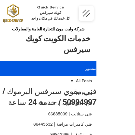
Quick Service
كويك سيرفس
كل خدماتك في مكان واحد
شركة وايت مون للتجارة العامة والمقاولات
خدمات الكويت كويك
سيرفس
منشور
All Posts
فني مقوي سيرفس اليرموك /
All Posts
50994997 / خدمة 24 ساعة
فتح اقفال الكويت | 66214144
فني ستلايت | 66885009
فني كاميرات مراقبة | 66445532
فني تكييف | 98943366