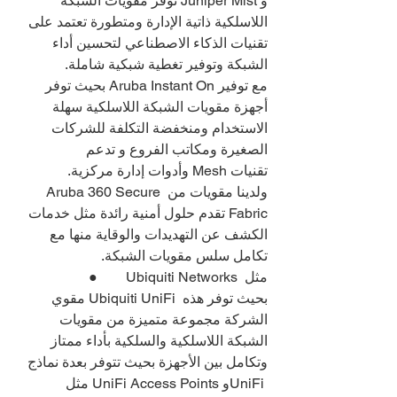
و Juniper Mist توفر مقويات الشبكة 
اللاسلكية ذاتية الإدارة ومتطورة تعتمد على 
تقنيات الذكاء الاصطناعي لتحسين أداء 
الشبكة وتوفير تغطية شبكية شاملة.
مع توفير Aruba Instant On بحيث توفر 
أجهزة مقويات الشبكة اللاسلكية سهلة 
الاستخدام ومنخفضة التكلفة للشركات 
الصغيرة ومكاتب الفروع و تدعم 
تقنيات Mesh وأدوات إدارة مركزية.
ولدينا مقويات من Aruba 360 Secure 
Fabric تقدم حلول أمنية رائدة مثل خدمات 
الكشف عن التهديدات والوقاية منها مع 
تكامل سلس مقويات الشبكة.
●        Ubiquiti Networks مثل 
مقوي Ubiquiti UniFi بحيث توفر هذه 
الشركة مجموعة متميزة من مقويات 
الشبكة اللاسلكية والسلكية بأداء ممتاز 
وتكامل بين الأجهزة بحيث تتوفر بعدة نماذج 
مثل UniFi Access Points وUniFi 