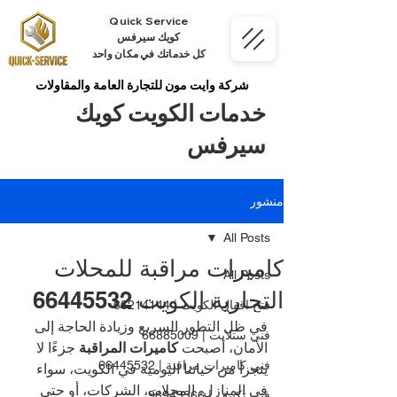
Quick Service
كويك سيرفس
كل خدماتك في مكان واحد
شركة وايت مون للتجارة العامة والمقاولات
خدمات الكويت كويك
سيرفس
منشور
All Posts
كاميرات مراقبة للمحلات
All Posts
التجارية الكويت 66445532
فتح اقفال الكويت | 66214144
في ظل التطور السريع وزيادة الحاجة إلى 
فني ستلايت | 66885009
الأمان، أصبحت 
كاميرات المراقبة
 جزءًا لا 
فني كاميرات مراقبة | 66445532
يتجزأ من حياتنا اليومية في الكويت، سواء 
في المنازل، المحلات، الشركات، أو حتى 
فني تكييف | 98943366