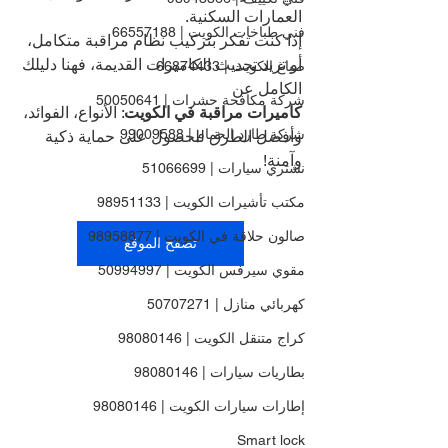
العمارات السكنية.
فني طباخات الكويت | 66557188
إذا كنت تفكر بتركيب نظام مراقبة متكامل، 
أو تريد تحديث الكاميرات القديمة، فهنا دليلك 
صباغ الكويت | 66874433
الكامل عن 
شركة مكافحة حشرات | 50050641
كاميرات مراقبة في الكويت
: الأنواع، الفوائد، 
شركة طارد الحمام | 99009588
وأفضل الطرق للحصول على حماية ذكية 
وآمنة!
نشتري سيارات | 51066699
مكتب تأشيرات الكويت | 98951133
صالون حلاقة في الكويت | 98958877
تصفح الموقع
مقوي سيرفس الكويت | 50994997
كهربائي منازل | 50707271
كراج متنقل الكويت | 98080146
بطاريات سيارات | 98080146
إطارات سيارات الكويت | 98080146
Smart lock