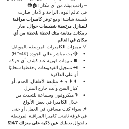
– راقب بيتك من أي مكان! 🏠📷
في عالم اليوم، الراحة والأمان صارت 
بلمسة شاشة! ومع توفر 
كاميرات مراقبة 
للمنازل مرتبطة بتطبيقات جوال
، صار 
بإمكانك 
متابعة بيتك لحظة بلحظة من أي 
مكان في العالم
.
💡 مميزات الكاميرات المرتبطة بالموبايل:
🔴 بث مباشر عالي الجودة (HD/4K)
🔔 تنبيهات فورية عند كشف أي حركة
📲 تسجيل الفيديوهات وحفظها سحابيًا 
أو على الذاكرة
👨‍👩‍👧‍👦 متابعة الأطفال، الخدم، أو 
كبار السن وأنت خارج المنزل
🎙️ ميكروفون وسماعة للتحدث من 
خلال الكاميرا في بعض الأنواع
📌 سواء كنت مسافر، في العمل، أو حتى 
في غرفة ثانية... كاميرا المراقبة المرتبطة 
بالجوال تعطيك 
عين ذكية على منزلك 24/7
!