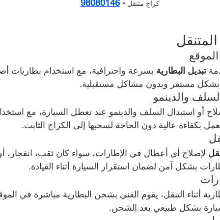
98080146
- 
كراج متنقل 
لمتنقل
الموقع
مة 
تبديل البطارية
 بسرعة واحترافية، مع استخدام بطاريات أصلي
بشكل مستقر وبدون مشاكل مستقبلية.
لسلف والدينمو
صلاح أو استبدال السلف والدينمو عند تعطل السيارة، مع استخد
مل بكفاءة عالية دون الحاجة لسحبها إلى الكراج الثابت.
قل
قل
 لإصلاح أي أعطال في الإطارات، سواء كان ثقب، انفجار، أو 
ارات بشكل آمن لضمان استقرار السيارة أثناء القيادة.
رات
ية أثناء التنقل، يقوم الفني بشحن البطارية مباشرة في الموقع
يارة بشكل طبيعي بعد الشحن.