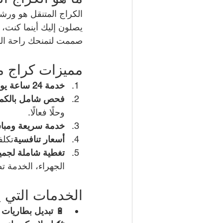
الكراج المتنقل هو ورش
يصلون إليك أينما كنت،
صممت لتمنحك راحة البا
مميزات كراج م
خدمة 24 ساعة يوميًا
فحص شامل بالكمب
وحلًا فعالًا.
خدمة سريعة ومبا
أسعار تنافسية
تكلف
تغطية شاملة لجميع
الجهراء، الخدمة تص
الخدمات التي ي
🔋 
تبديل بطاريات 