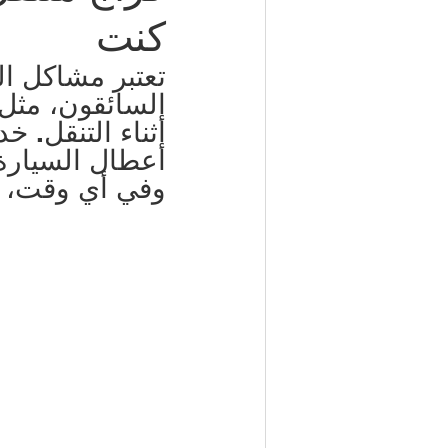
كنت
شركة مكافحة حشرات | 50050641
تعتبر مشاكل ال
السائقون، مثل 
أثناء التنقل. خد
مكتب تأشيرات الكويت | 98951133
أعطال السيارة
وفي أي وقت، د
كهربائي منازل | 50707271
إطارات سيارات الكويت | 98080146