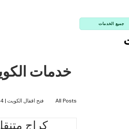
جميع الخدمات
ت
خدمات الكو
All Posts
فتح اقفال الكويت | 66214144
كراج متنقل
فني تكييف | 98943366
فن