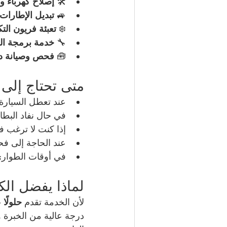
🛠️ 
إصلاح كهرباء و
🚙 
تبديل الإطارات 
❄️ 
تعبئة فريون التك
🔧 
خدمة برمجة الس
🧰 
فحص وصيانة دو
متى تحتاج إلى 
عند تعطل السيارة
في حال نفاد البط
إذا كنت لا ترغب 
عند الحاجة إلى ف
في أوقات الطوارئ
لماذا يفضل الك
لأن الخدمة تقدم 
حلولًا
درجة عالية من الخبرة وا