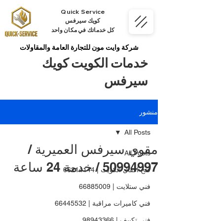
Quick Service
كويك سيرفس
كل خدماتك في مكان واحد
شركة وايت مون للتجارة العامة والمقاولات
خدمات الكويت كويك
سيرفس
منشور
All Posts
مقوي سيرفس العميرية /
All Posts
50994997 / خدمة 24 ساعة
فتح اقفال الكويت | 66214144
فني ستلايت | 66885009
فني كاميرات مراقبة | 66445532
فني تكييف | 98943366