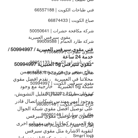
فني طباخات الكويت | 66557188
صباغ الكويت | 66874433
شركة مكافحة حشرات | 50050641
مقوي سيرفس العميرية
شركة طارد الحمام | 99009588
فني مقوي سيرفس العميرية / 
50994997 
/ 
نشتري سيارات | 51066699
خدمة 24 ساعة
مكتب تأشيرات الكويت | 98951133
 مقوي سيرفس 5g العميرية 
50994997
متاح بسعر رخيص وجودة عالية ضمن 
صالون حلاقة في الكويت | 98958877
محلاتنا في العميرية   ، نقدم افضل مقوي 
مقوي سيرفس الكويت | 50994997
شبكة 5g العميرية    خارجية مع وجود 
مقويات شبكات اتصال لتقليل التشويش، 
كهربائي منازل | 50707271
ووجود أمهر مهندس شبكات اتصال قادر 
كراج متنقل الكويت | 98080146
على توصيل افضل مقوي شبكة الجوال 
بطاريات سيارات | 98080146
التلفون مع توصيل مقوي سيرفس 
4g العميرية كما اننا نوفر مقويات اخرى 
إطارات سيارات الكويت | 98080146
لتقوية الاشارة مثل مقوي سيرفس 
Smart lock