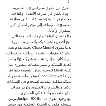
  ؟
 الفرق بين مقوي سيرفس 4g العميرية 
   و5g يكمن في سرعة الاتصال وكفاءته، 
حيث توفر تقنية 5g سرعات أعلى مقارنة 
بتقنية 4g، بالإضافة إلى توفير اتصال أكثر 
استقرارا وأمانا.
متاح أفضل انواع الماركات العالمية التي 
تتيح أفضل داعم شبكة بالعميرية    أبرزها:
لدينا مقوي Cisco Meraki بحيث تقدم هذه 
الشركة مقويات الشبكة السلكية واللاسلكية 
مع إمكانيات إدارة شاملة عن بُعد 5g وحماية 
فعالة للشبكة و تتميز بتقنيات متطورة مثل 
تقنية Mesh لتوسيع نطاق التغطية بكفاءة.
وايضا Cisco Catalyst توفر سلسلة مقويات 
شبكة سلكية متقدمة تُستخدم في الشبكات 
الكبيرة والشركات الكبيرة، وتوفر ميزات 
أمان متقدمة وأداء عالي المستوى.
مع وجود مقوي Juniper EX Series تؤمن 
سلسلة مقويات الشبكة السلكية من جونيبر 