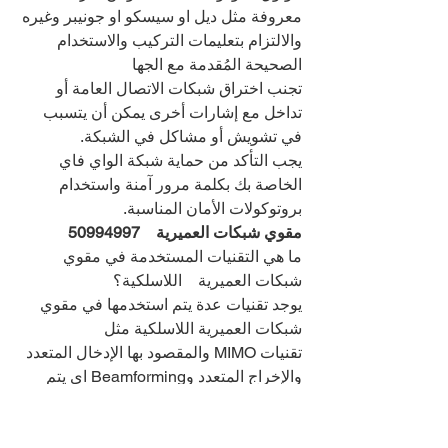
معروفة مثل ديل او سيسكو او جونيبر وغيره
والالتزام بتعليمات التركيب والاستخدام 
الصحيحة المُقدمة مع الجها
تجنب اختراق شبكات الاتصال العامة أو 
تداخل مع إشارات أخرى يمكن أن يتسبب 
في تشويش أو مشاكل في الشبكة.
يجب التأكد من حماية شبكة الواي فاي 
الخاصة بك بكلمة مرور آمنة واستخدام 
بروتوكولات الأمان المناسبة.
مقوي شبكات العميرية    
50994997
ما هي التقنيات المستخدمة في مقوي 
شبكات العميرية    اللاسلكية؟
يوجد تقنيات عدة يتم استخدمها في مقوي 
شبكات العميرية اللاسلكية مثل 
تقنيات MIMO والمقصود بها الإدخال المتعدد 
والإخراج المتعدد وBeamforming اي يتم 
توجيه الشعاع، وشبكات Mesh أي الشبكة 
الشبكية التي تساعد في تعزيز إشارة 