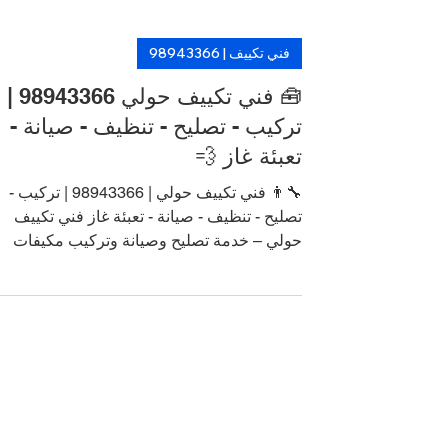
فني تكييف | 98943366
🧰 فني تكييف حولي 98943366 |
تركيب - تصليح - تنظيف - صيانة -
تعبئة غاز 💨
👨‍🔧 فني تكييف حولي | 98943366 | تركيب -
تصليح - تنظيف - صيانة - تعبئة غاز فني تكييف
حولي – خدمة تصليح وصيانة وتركيب مكيفات
سبليت، شباك، ومركزي على يد فنيين باكستانيي
وهنود محترفين. نعمل 24 ساعة، نوصلك في أق
من ساعة، نغطي جميع مناطق الكويت. أسعار
مناسبة وضمان على الخدمة. اتصل الآن نقدملك
خدمة "فني تكييف في الكويت" بخبرة طويلة
وجودة عالية تشمل كل ما تحتاجه من: صيانة
دورية إصلاح أعطال تعبئة فريون تركيب مكيفات