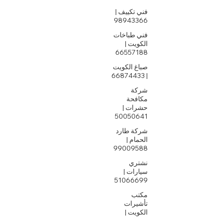
فني تكييف |
98943366
فني طباخات
الكويت |
66557188
صباغ الكويت
| 66874433
شركة
مكافحة
حشرات |
50050641
شركة طارد
الحمام |
99009588
نشتري
سيارات |
51066699
مكتب
تأشيرات
الكويت |