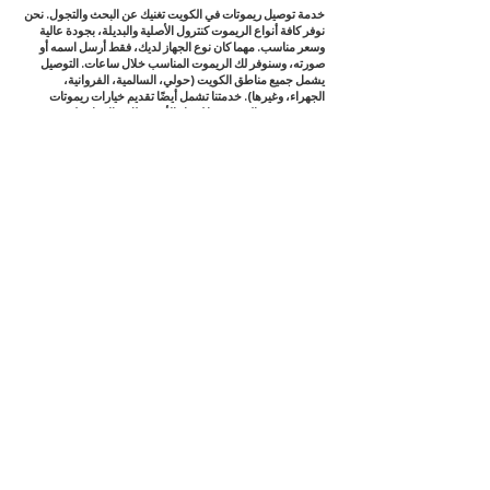
خدمة توصيل ريموتات في الكويت تغنيك عن البحث والتجول. نحن
نوفر كافة أنواع الريموت كنترول الأصلية والبديلة، بجودة عالية
وسعر مناسب. مهما كان نوع الجهاز لديك، فقط أرسل اسمه أو
صورته، وسنوفر لك الريموت المناسب خلال ساعات. التوصيل
يشمل جميع مناطق الكويت (حولي، السالمية، الفروانية،
الجهراء، وغيرها). خدمتنا تشمل أيضًا تقديم خيارات ريموتات
متعددة وشرح الفرق بينها لتختار الأنسب لك، بالإضافة لخدمة
الدعم الفني عند التركيب.
🟦 توصيل ريموت كنترول متعدد الاستخدامات
🔘 ريموت كنترول عام أو ذكي يناسب أكثر من جهاز – ريموت
واحد يتحكم بالتلفزيون، الرسيفر، المكيف، وأكثر.
إذا كنت تبحث عن ريموت ذكي يوفر عليك عناء تعدد الأجهزة، فإننا
نوفر لك توصيل ريموت كنترول متعدد الاستخدامات (universal
remote) يمكنه التحكم في التلفزيون، الرسيفر، المكيف، وحتى
أجهزة الصوت. مثالي للمكاتب، الشقق، أو الاستخدام اليومي.
متوفر بنوعيات قابلة للبرمجة، وشاشات لمس، وأجهزة تحكم
ذكية بالتطبيقات. أطلبه الآن مع توصيل خلال نفس اليوم في جميع
مناطق الكويت، وخدمة دعم لضبط الإعدادات عند الحاجة.
🟦 توصيل ريموت رسيفر
📡 ريموت رسيفر لجميع الماركات: beIN، OSN، Tiger،
Starsat، وغيره – توصيل فوري في الكويت وبرمجة مجانية عند
الطلب.