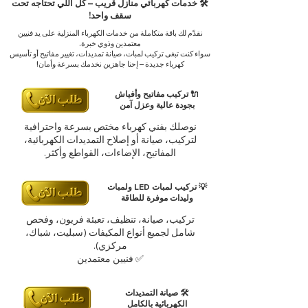
🛠️ خدمات كهربائي منازل قريب – كل اللي تحتاجه تحت
سقف واحد!
نقدّم لك باقة متكاملة من خدمات الكهرباء المنزلية على يد فنيين
معتمدين وذوي خبرة.
سواء كنت تبغى تركيب لمبات، صيانة تمديدات، تغيير مفاتيح أو تأسيس
كهرباء جديدة – إحنا جاهزين نخدمك بسرعة وأمان!
🔌 تركيب مفاتيح وأفياش
بجودة عالية وعزل آمن
نوصلك بفني كهرباء مختص بسرعة واحترافية
لتركيب، صيانة أو إصلاح التمديدات الكهربائية،
المفاتيح، الإضاءات، القواطع وأكثر.
💡 تركيب لمبات LED ولمبات
وليدات موفرة للطاقة
تركيب، صيانة، تنظيف، تعبئة فريون، وفحص
شامل لجميع أنواع المكيفات (سبليت، شباك،
مركزي).
✅ فنيين معتمدين
🛠️ صيانة التمديدات
الكهربائية بالكامل