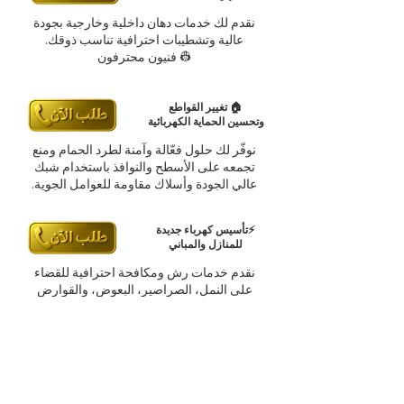
نقدم لك خدمات دهان داخلية وخارجية بجودة
عالية وتشطيبات احترافية تناسب ذوقك.
👷 فنيون محترفون
🏠 تغيير القواطع
وتحسين الحماية الكهربائية
نوفّر لك حلول فعّالة وآمنة لطرد الحمام ومنع
تجمعه على الأسطح والنوافذ باستخدام شبك
عالي الجودة وأسلاك مقاومة للعوامل الجوية.
⚡تأسيس كهرباء جديدة
للمنازل والمباني
نقدم خدمات رش ومكافحة احترافية للقضاء
على النمل، الصراصير، البعوض، والقوارض
باستخدام مواد آمنة وفعالة.
🌙 كهربائي 24 ساعة
للحالات الطارئة
نوفر لك فنيين متخصصين في صيانة وإصلاح