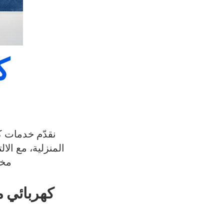
ك
نقدّم خدمات ك
المنزلية، مع الا
مخت
كهربائي م