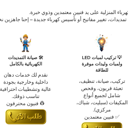
رباء المنزلية على يد فنيين معتمدين وذوي خبرة.
تمديدات، تغيير مفاتيح أو تأسيس كهرباء جديدة – إحنا جاهزين 
💡 تركيب لمبات LED
🛠️ صيانة التمديدات
ولمبات وليدات موفرة
الكهربائية بالكامل
للطاقة
نقدم لك خدمات دهان
تركيب، صيانة، تنظيف،
داخلية وخارجية بجودة
تعبئة فريون، وفحص
عالية وتشطيبات احترافية
شامل لجميع أنواع
تناسب ذوقك.
المكيفات (سبليت، شباك،
👷 فنيون محترفون
مركزي).
✅ فنيين معتمدين