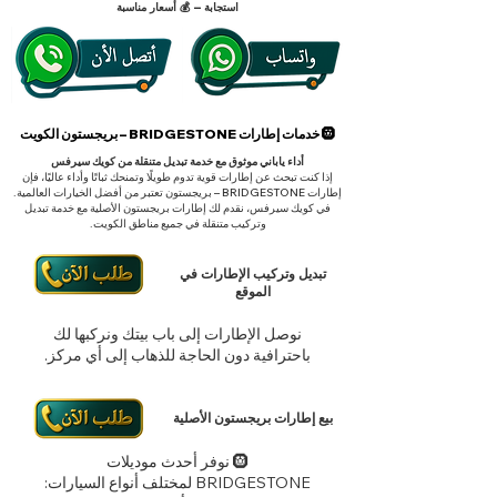
استجابة – 💰 أسعار مناسبة
🛞 خدمات إطارات BRIDGESTONE – بريجستون الكويت
أداء ياباني موثوق مع خدمة تبديل متنقلة من كويك سيرفس
إذا كنت تبحث عن إطارات قوية تدوم طويلًا وتمنحك ثباتًا وأداء عاليًا، فإن
إطارات BRIDGESTONE – بريجستون تعتبر من أفضل الخيارات العالمية.
في كويك سيرفس، نقدم لك إطارات بريجستون الأصلية مع خدمة تبديل
وتركيب متنقلة في جميع مناطق الكويت.
تبديل وتركيب الإطارات في
الموقع
نوصل الإطارات إلى باب بيتك ونركبها لك
باحترافية دون الحاجة للذهاب إلى أي مركز.
بيع إطارات بريجستون الأصلية
🛞 نوفر أحدث موديلات
BRIDGESTONE
لمختلف أنواع السيارات: