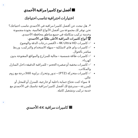
🟦 أفضل نوع كاميرا مراقبة الأحمدي
اختيارات احترافية تناسب احتياجك
📍 هل تبحث عن أفضل كاميرا مراقبة في الأحمدي تناسب احتياجك؟
نحن نوفر لك مجموعة من أفضل الأنواع العالمية، بجودة مضمونة
وخدمة تركيب متكاملة في جميع مناطق محافظة الأحمدي.
🏆 أنواع كاميرات المراقبة الأعلى طلبًا في الأحمدي:
✅ كاميرات 4K Ultra HD – لأقصى درجات الدقة والوضوح.
✅ كاميرات واي فاي لاسلكية – سهلة الاستخدام والتركيب، وربط
مباشر بالجوال.
✅ كاميرات طاقة شمسية – مثالية للمزارع والمواقع المفتوحة بدون
كهرباء.
✅ كاميرات مخفية أو صغيرة الحجم – للمراقبة الدقيقة داخل المنازل
والمكاتب.
✅ كاميرات متحركة (PTZ) – تدور وتتحرك بزاوية 360 درجة مع زوم
عالي.
📱 سواء كنت تحتاج حماية داخلية أو خارجية، للمنزل أو للمحل أو
للمزرعة – سنرشح لك أفضل كاميرا مراقبة تناسبك في الأحمدي مع
خدمة تركيب وتشغيل كاملة.
🟦 كاميرات مراقبة 4K الأحمدي
تفاصيل دقيقة، حماية قصوى | كويك سيرفس
📍 إذا كنت تبحث عن أعلى جودة ودقة في المراقبة، فنحن نقدم لك
خدمة تركيب كاميرات مراقبة 4K في الأحمدي، بخيارات متنوعة
تناسب المنازل، الشركات، المحلات، والمستودعات، مع توصيل
وتركيب احترافي في جميع مناطق المحافظة.