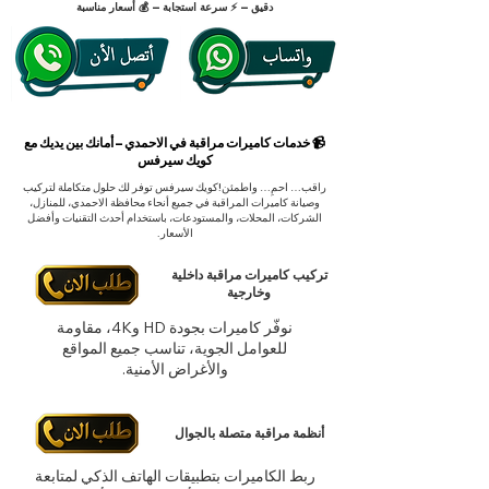
دقيق – ⚡ سرعة استجابة – 💰 أسعار مناسبة
📹 خدمات كاميرات مراقبة في الاحمدي – أمانك بين يديك مع
كويك سيرفس
راقب… احمِ… واطمئن!
كويك سيرفس توفر لك حلول متكاملة لتركيب
وصيانة كاميرات المراقبة في جميع أنحاء محافظة الاحمدي، للمنازل،
الشركات، المحلات، والمستودعات، باستخدام أحدث التقنيات وأفضل
الأسعار.
تركيب كاميرات مراقبة داخلية
وخارجية
نوفّر كاميرات بجودة HD و4K، مقاومة
للعوامل الجوية، تناسب جميع المواقع
والأغراض الأمنية.
أنظمة مراقبة متصلة بالجوال
ربط الكاميرات بتطبيقات الهاتف الذكي لمتابعة