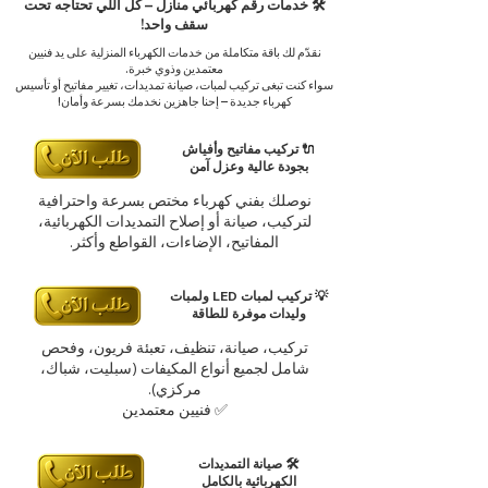
🛠️ خدمات رقم كهربائي منازل – كل اللي تحتاجه تحت
سقف واحد!
نقدّم لك باقة متكاملة من خدمات الكهرباء المنزلية على يد فنيين
معتمدين وذوي خبرة.
سواء كنت تبغى تركيب لمبات، صيانة تمديدات، تغيير مفاتيح أو تأسيس
كهرباء جديدة – إحنا جاهزين نخدمك بسرعة وأمان!
🔌 تركيب مفاتيح وأفياش
بجودة عالية وعزل آمن
نوصلك بفني كهرباء مختص بسرعة واحترافية
لتركيب، صيانة أو إصلاح التمديدات الكهربائية،
المفاتيح، الإضاءات، القواطع وأكثر.
💡 تركيب لمبات LED ولمبات
وليدات موفرة للطاقة
تركيب، صيانة، تنظيف، تعبئة فريون، وفحص
شامل لجميع أنواع المكيفات (سبليت، شباك،
مركزي).
✅ فنيين معتمدين
🛠️ صيانة التمديدات
الكهربائية بالكامل