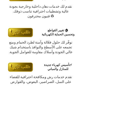
نقدم لك خدمات دهان داخلية وخارجية بجودة
عالية وتشطيبات احترافية تناسب ذوقك.
👷 فنيون محترفون
🏠 تغيير القواطع
وتحسين الحماية الكهربائية
نوفّر لك حلول فعّالة وآمنة لطرد الحمام ومنع
تجمعه على الأسطح والنوافذ باستخدام شبك
عالي الجودة وأسلاك مقاومة للعوامل الجوية.
⚡تأسيس كهرباء جديدة
للمنازل والمباني
نقدم خدمات رش ومكافحة احترافية للقضاء
على النمل، الصراصير، البعوض، والقوارض
باستخدام مواد آمنة وفعالة.
🌙 كهربائي 24 ساعة
للحالات الطارئة
نوفر لك فنيين متخصصين في صيانة وإصلاح