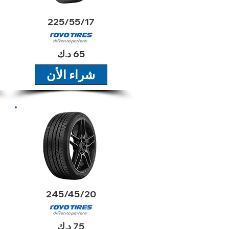
225/55/17
65 د.ك
شراء الأن
2024
245/45/20
75 د.ك