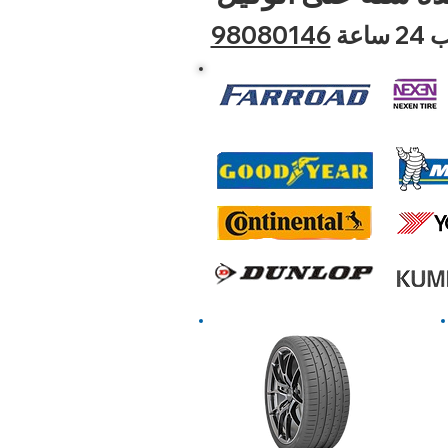
عة
98080146
2024