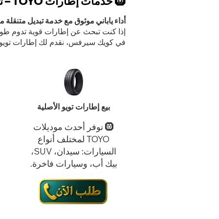
🛞 خدمات إطارات TOYO – تويو الكويت
أداء ياباني موثوق مع خدمة تبديل متنقل
إذا كنت تبحث عن إطارات قوية تدوم طويلًا وتمنحك ثباتًا وأداء عا
في كويك سيرفس، نقدم لك إطارات تويو ا
بيع إطارات تويو الأصلية
🛞 نوفر أحدث موديلات
TOYO
لمختلف أنواع
السيارات: سيدان، SUV،
بيك أب، وسيارات فاخرة.