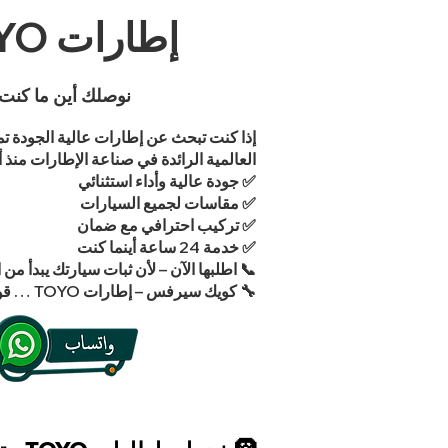
إطارات TOYO في الكويت – قوة يابانية بثقة عالمية
نوصلك أين ما كنت
العالمية الرائدة في صناعة الإطارات منذ أكثر من 100 عام، وتشتهر بتقديم أفضل تقنيات الثبات والأداء حتى في
✅ جودة عالية وأداء استثنائي
✅ مقاسات لجميع السيارات
✅ تركيب احترافي مع ضمان
✅ خدمة 24 ساعة أينما كنت
📞 اطلبها الآن – لأن ثبات سيارتك يبدأ من ا
🔧 كويك سيرفس – إطارات TOYO … قوة يابانية بأيدٍ كويتية.