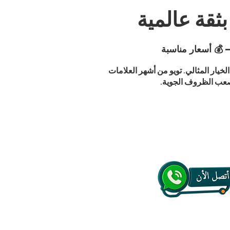
 💰 أسعار مناسبة
ية الجودة تمنحك أمانًا وأداءً متفوقًا في جميع الظروف، فإن إطارات TOYO تويو هي الخيار المثالي. تويو من أشهر العلامات