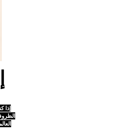
إ
إذا ك