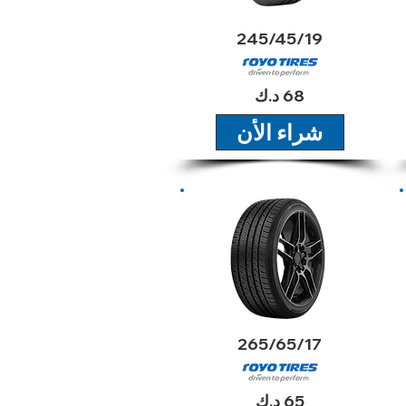
245/45/19
68 د.ك
شراء الأن
2024
265/65/17
65 د.ك