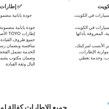
✅ إطارات TOYO تويو الأصلية الكو
جودة يابانية مضمون
جودة يابانية مضمونة 
، المعروفة بأدائها
إطارات
جميع ظروف القيادة. ن
ر الأنسب لمركبتك،
منافسة وبضمان رسم
وازنة الإطارات،
الخدمة تشمل الفحص 
ب، وخدمة تغطي
وضمان مكتوب يشمل ا
البال وثقة القيادة.
جميع الإطارات كفالة ل