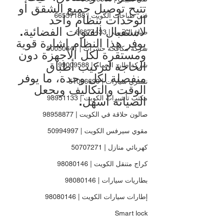
تتيح توصيل جميع الشقق أو 
فني طباخات الكويت | 66557188
الوحدات بنظام واحد 
لاستقبال القنوات الفضائية. 
صباغ الكويت | 66874433
يوفر هذا النظام إشارة قوية 
شركة مكافحة حشرات | 50050641
ومستقرة لكل الأجهزة دون 
الحاجة لتركيب أطباق 
شركة طارد الحمام | 99009588
منفصلة لكل وحدة، ما يوفر 
نشتري سيارات | 51066699
الوقت والتكاليف ويجعل 
مكتب تأشيرات الكويت | 98951133
الصيانة أسهل.
صالون حلاقة في الكويت | 98958877
مقوي سيرفس الكويت | 50994997
كهربائي منازل | 50707271
كراج متنقل الكويت | 98080146
بطاريات سيارات | 98080146
إطارات سيارات الكويت | 98080146
Smart lock