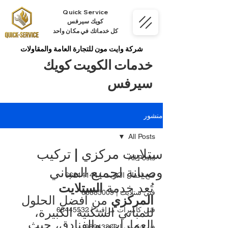
Quick Service
كويك سيرفس
كل خدماتك في مكان واحد
شركة وايت مون للتجارة العامة والمقاولات
خدمات الكويت كويك
سيرفس
منشور
All Posts
ستلايت مركزي | تركيب
All Posts
وصيانة لجميع المباني
فتح اقفال الكويت | 66214144
تُعد خدمة 
الستلايت 
فني ستلايت | 66885009
المركزي
 من أفضل الحلول 
للمباني السكنية الكبيرة، 
فني كاميرات مراقبة | 66445532
العمارات، والفنادق، حيث 
فني تكييف | 98943366