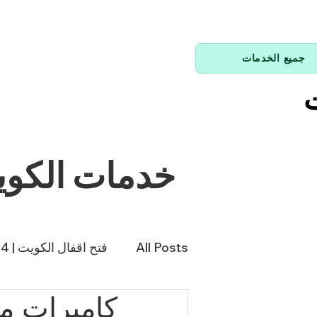
جميع الخدمات
ت
خدمات الكو
All Posts
فتح اقفال الكويت | 66214144
كاميرات مراقب
فني تكييف | 98943366
فن