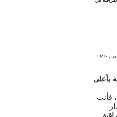
لمراقبة في 
24/!
 بأعلى 
، فأنت 
ر 
قبة 