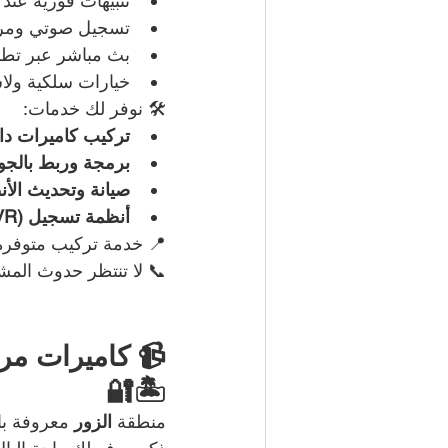
تنبيهات فورية عند 
تسجيل صوتي ومر
بث مباشر عبر تطب
خيارات سلكية ولا
🛠️ نوفر لك خدمات:
تركيب كاميرات دا
برمجة وربط بالجوا
صيانة وتحديث الأن
أنظمة تسجيل (DVR/NVR) طويلة الأمد
📍 خدمة تركيب متوفرة
📞 لا تنتظر حدوث المش
📹 كاميرات مرا
🏝️🔐
منطقة 
الزور
 معروفة با