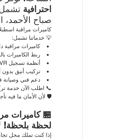
احترافية
 تشمل 
صباح الأحمد، ا
كاميرات مراقبة اسطبل
💡 خدماتنا تشمل:
كاميرات مراقبة داخلي
ربط الكاميرات بال
أنظمة تسجيل DVR/NVR مع تخزين طويل الأمد
تركيب أنيق بدون 
دعم فني وصيانة ف
📞 اطلب الآن خدمة تر
🛡️ لأن الأمان ما فيه ت
🏪 كاميرات مرا
لحظة بلحظة! 
إذا كنت تملك محل تجار