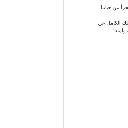
تجزأ من حياتنا 
51066
يلك الكامل عن 
وآمنة!
 الكويت | 50994997