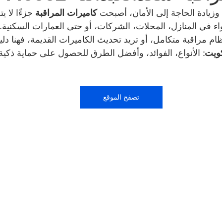
زيادة الحاجة إلى الأمان، أصبحت 
كاميرات المراقبة
 جزءًا لا ي
ء في المنازل، المحلات، الشركات، أو حتى العمارات السكنية.
شركة طارد الحمام | 99009588
نشتري سيارات | 699
ام مراقبة متكامل، أو تريد تحديث الكاميرات القديمة، فهنا دل
كويت
: الأنواع، الفوائد، وأفضل الطرق للحصول على حماية ذكية 
صالون حلاقة في الكويت | 98958877
مقوي سيرفس
تصفح الموقع
كراج متنقل الكويت | 98080146
بطاريات سيارات | 98080146
Smart lock