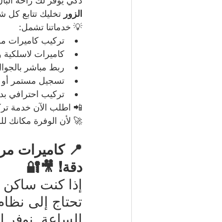
ذكي يوفر لك راحة البا
الزور
 تخليك تتابع كل 
💡 خدماتنا تشمل:
تركيب كاميرات مر
كاميرات لاسلكية ور
ربط مباشر بالجوال
تسجيل مستمر أو ع
تركيب احترافي بد
📲 اطلب الآن خدمة ترك
🚀 لأن الوفرة مكانك للر
📍 كاميرات مرا
دقة! 🎥🔐
إذا كنت ساكن
تحتاج إلى نظام
الساعة. نوفر ل