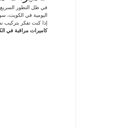
في ظل التطور السريع و
اليومية في الكويت، سوا
شركة مكافحة حشرات | 50050641
إذا كنت تفكر بتركيب نظ
كاميرات مراقبة في ال
مكتب تأشيرات الكويت | 98951133
كهربائي منازل | 50707271
إطارات سيارات الكويت | 98080146