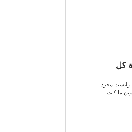
ة كل 
 وليست مجرد 
وين ما كنت.