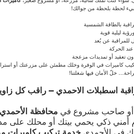
ل. سواء كنت تملك شاليه، مزرعة، أو مشروع صغير، 
كاميرات ا
شيء لحظة بلحظة من جوالك!
اقبة بالطاقة الشمسية
ؤية ليلية قوية
 للمراقبة عن بُعد
ند الحركة
ون تعقيد أو تمديدات مزعجة
يب كاميرات في الوفرة وخلك مطمئن على مزرعتك أو استراحتك 7
احة… خلّ الأمان فيها شغلتنا!
قبة اسطبلات الاحمدي – راقب كل زاوية
 أو صاحب مشروع في 
محافظة الأحمدي
 أمني ذكي يحمي بيتك أو محلك على مدا
ك في الأحمدي 
خدمة تركيب كاميرات مرا