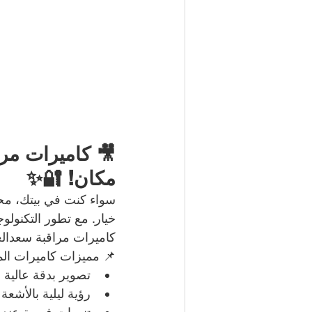
🎥 كاميرات مرا
مكان! 🔐✨
سواء كنت في بيتك، مح
خيار. مع تطور التكنول
كاميرات مراقبة سعدالعب
📌 مميزات كاميرات المر
تصوير بدقة عالية (HD / 4K)
رؤية ليلية بالأشعة