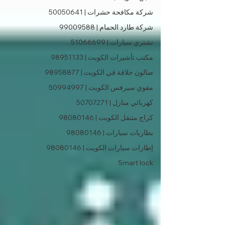
شركة مكافحة حشرات | 50050641
شركة طارد الحمام | 99009588
نشتري سيارات | 51066699
مكتب تأشيرات الكويت | 98951133
صالون حلاقة في الكويت | 98958877
مقوي سيرفس الكويت | 50994997
كهربائي منازل | 50707271
كراج متنقل الكويت | 98080146
بطاريات سيارات | 98080146
إطارات سيارات الكويت | 98080146
Smart lock