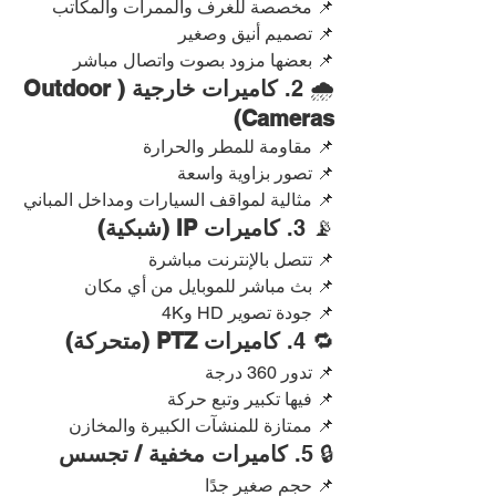
📌 مخصصة للغرف والممرات والمكاتب
📌 تصميم أنيق وصغير
📌 بعضها مزود بصوت واتصال مباشر
🌧️ 2. 
كاميرات خارجية (Outdoor 
Cameras)
📌 مقاومة للمطر والحرارة
📌 تصور بزاوية واسعة
📌 مثالية لمواقف السيارات ومداخل المباني
📡 3. 
كاميرات IP (شبكية)
📌 تتصل بالإنترنت مباشرة
📌 بث مباشر للموبايل من أي مكان
📌 جودة تصوير HD و4K
🔁 4. 
كاميرات PTZ (متحركة)
📌 تدور 360 درجة
📌 فيها تكبير وتبع حركة
📌 ممتازة للمنشآت الكبيرة والمخازن
🔒 5. 
كاميرات مخفية / تجسس
📌 حجم صغير جدًا