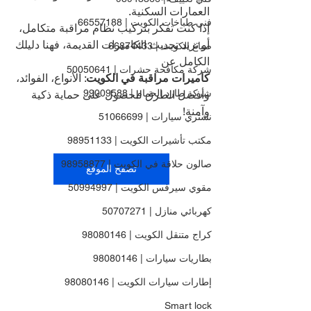
العمارات السكنية.
فني طباخات الكويت | 66557188
إذا كنت تفكر بتركيب نظام مراقبة متكامل، 
أو تريد تحديث الكاميرات القديمة، فهنا دليلك 
صباغ الكويت | 66874433
الكامل عن 
شركة مكافحة حشرات | 50050641
كاميرات مراقبة في الكويت
: الأنواع، الفوائد، 
شركة طارد الحمام | 99009588
وأفضل الطرق للحصول على حماية ذكية 
وآمنة!
نشتري سيارات | 51066699
مكتب تأشيرات الكويت | 98951133
صالون حلاقة في الكويت | 98958877
تصفح الموقع
مقوي سيرفس الكويت | 50994997
كهربائي منازل | 50707271
كراج متنقل الكويت | 98080146
بطاريات سيارات | 98080146
إطارات سيارات الكويت | 98080146
Smart lock