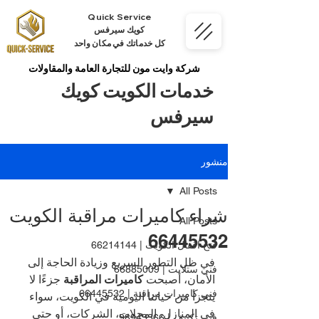
Quick Service
كويك سيرفس
كل خدماتك في مكان واحد
شركة وايت مون للتجارة العامة والمقاولات
خدمات الكويت كويك
سيرفس
منشور
All Posts
شراء كاميرات مراقبة الكويت
All Posts
66445532
فتح اقفال الكويت | 66214144
في ظل التطور السريع وزيادة الحاجة إلى 
فني ستلايت | 66885009
الأمان، أصبحت 
كاميرات المراقبة
 جزءًا لا 
فني كاميرات مراقبة | 66445532
يتجزأ من حياتنا اليومية في الكويت، سواء 
في المنازل، المحلات، الشركات، أو حتى 
فني تكييف | 98943366