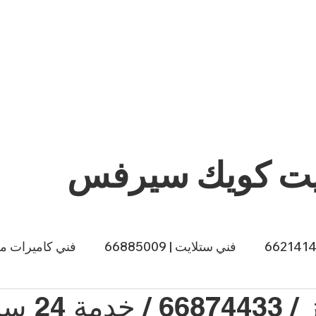
يت كويك سيرفس
فني ستلايت | 66885009
فني كاميرات مراقبة |
24 ساعة
ي طباخات الكويت | 66557188
صباغ الكويت | 66874433