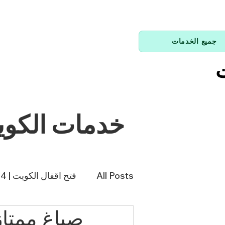
جميع الخدمات
ت
خدمات الكو
All Posts
فتح اقفال الكويت | 66214144
صباغ ممتاز / 66874433 / خدمة 
فني تكييف | 98943366
فن