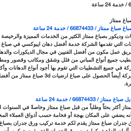
اغ ممتاز
 / 66874433 / خدمة 24 ساعة
 وديكور بصباغ ممتاز الكثير من الخدمات المميزة والرخيصة
ت التي تقدمها الشركة خدمة أفضل دهان ايبوكسي في صباغ مم
 فريق عمل مكون من أفضل الفنيين في مجال الديكورات والدها
طيب جميع أنواع المباني من فلل وشقق ومكاتب وقصور ومط
ة في جميع التشطيبات التي تقوم بها أجود أنواع الدهانات وأكث
ويمكن لكافة عملاء الشركة أيضاً الحصول على صباغ ارضيات d
رة.
 66874433 / خدمة 24 ساعة
از أكثر بحثاً وطلباً من قبل صباغ ممتاز وخاصةً في السنوات ال
أنه يضفي على المكان بهجة أو فخامة حسب أذواق العملاء المخ
جدران صباغ ممتاز يقدم لكم خدمة تركيب ورق جدران بصباغ 
وألوانه الزاهية، كما يتميز ورق الجدران الذي يقوم بتركيبه بأن