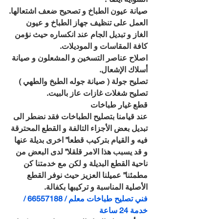
صيانة عيون الطباخ و تصحيح ضعف اشتعالها.
العمل على تنظيف جهاز الطباخ و عيون 
الغاز و تبديل الجام عند انكساره حيث نؤمن 
كافة المقاسات و الموديلات.
اصلاح عناصر التسخين و المشعلون و صيانة 
أسلاك الإشعال.
تصليح جولة ( صيانة جوله الطبخ والطهي )
تصليح شغلات غازات عاز بالبيت.
قطع غيار طباخات
عند قيامنا بتصليح الطباخات فقد نضطر الى 
تبديل بعض الأجزاء التالفة و القطع المحترقة 
فيه و القيام بتركيب قطعا” اخرى بديلة عنها 
و قد يسبب هذا الامر قلقلا” لدى البعض من 
ناحية القطع البديلة و لكن مع خدمتنا كن 
مطمئنا” عميلنا العزيز حيث نوفر القطع 
الأصلية المناسبة و تركيبها بكفالة.
فني تصليح طباخات معلم / 66557188 / 
خدمة 24 ساعة