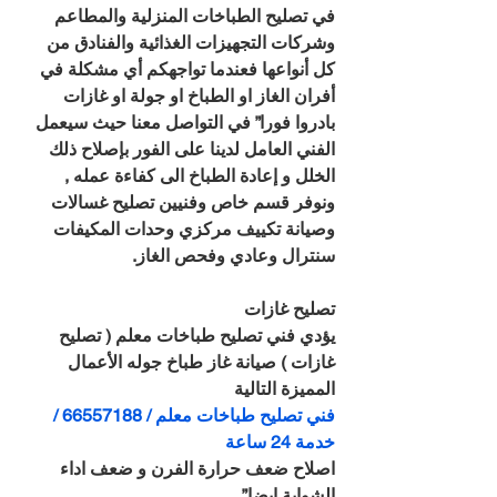
في تصليح الطباخات المنزلية والمطاعم 
وشركات التجهيزات الغذائية والفنادق من 
كل أنواعها فعندما تواجهكم أي مشكلة في 
أفران الغاز او الطباخ او جولة او غازات 
بادروا فورا” في التواصل معنا حيث سيعمل 
الفني العامل لدينا على الفور بإصلاح ذلك 
الخلل و إعادة الطباخ الى كفاءة عمله , 
ونوفر قسم خاص وفنيين تصليح غسالات 
وصيانة تكييف مركزي وحدات المكيفات 
سنترال وعادي وفحص الغاز.
تصليح غازات
يؤدي فني تصليح طباخات معلم ( تصليح 
غازات ) صيانة غاز طباخ جوله الأعمال 
المميزة التالية
فني تصليح طباخات معلم / 66557188 / 
خدمة 24 ساعة
اصلاح ضعف حرارة الفرن و ضعف اداء 
الشواية ايضا”.