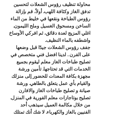
محاولة تنظيف رؤوس الشعلات لتحسين 
تدفق الغاز وكثافة اللهب. أولاً، قم بإزالة 
رؤوس الطباخة ونقعها في خليط من الماء 
الساخن ومسحوق الغسيل وملح الليمون. 
اغلي المزيج لعدة دقائق، ثم افركي الأوساخ 
واشطفه بالماء النظيف.
جفف رؤوس الشعلات جيدًا قبل وضعها 
على الفرن . لدينا افضل فني متخصص في 
تصليح طباخات الغاز معلم ليقوم بجميع 
الخدمات التي قد تحتاجها. تأمين ورشة 
مجهزة بكافة المعدات للحضور إلى منزلك 
والقيام بأي عمل يتعلق بالطاهي. ورشة 
صيانة و تصليح طباخات الغاز والافارن 
تصليح بوتاجازات معلم الفورية في المنزل. 
من خلال مكالمة العميل سيذهب أحد 
الفنيين بالغاز والكهرباء. لا شك أنك تمتلك 
أحد الطباخات التي تطبخ عليها.
الوسوم 
فني طباخات العاصمة