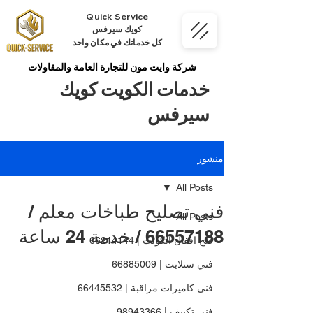
Quick Service
كويك سيرفس
كل خدماتك في مكان واحد
شركة وايت مون للتجارة العامة والمقاولات
خدمات الكويت كويك
سيرفس
منشور
All Posts
فني تصليح طباخات معلم /
All Posts
66557188 / خدمة 24 ساعة
فتح اقفال الكويت | 66214144
فني ستلايت | 66885009
فني كاميرات مراقبة | 66445532
فني تكييف | 98943366