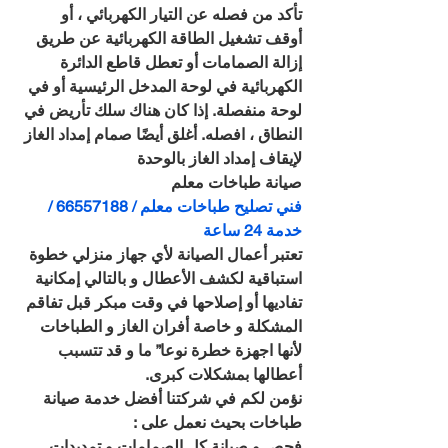
تأكد من فصله عن التيار الكهربائي ، أو 
أوقف تشغيل الطاقة الكهربائية عن طريق 
إزالة الصمامات أو تعطل قاطع الدائرة 
الكهربائية في لوحة المدخل الرئيسية أو في 
لوحة منفصلة. إذا كان هناك سلك تأريض في 
النطاق ، افصله. أغلق أيضًا صمام إمداد الغاز 
لإيقاف إمداد الغاز بالوحدة
صيانة طباخات معلم
فني تصليح طباخات معلم / 66557188 / 
خدمة 24 ساعة
تعتبر أعمال الصيانة لأي جهاز منزلي خطوة 
استباقية لكشف الأعطال و بالتالي إمكانية 
تفاديها أو إصلاحها في وقت مبكر قبل تفاقم 
المشكلة و خاصة أفران الغاز و الطباخات 
لأنها اجهزة خطرة نوعا” ما و قد تتسبب 
أعطالها بمشكلات كبرى.
نؤمن لكم في شركتنا أفضل خدمة صيانة 
طباخات بحيث نعمل على :
فحص و صيانة كل الصمامات و تمديدات 