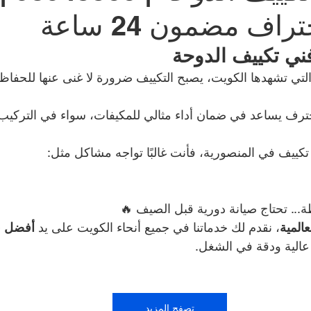
اف مضمون 24 ساعة
شركة طارد الحمام | 99009588
نشتري سيارات | 699
ني تكييف الدوحة
التي تشهدها الكويت، يصبح التكييف ضرورة لا غنى عنها للحفاظ
صالون حلاقة في الكويت | 98958877
مقوي سيرفس
ترف يساعد في ضمان أداء مثالي للمكيفات، سواء في التركيب أو
كييف في المنصورية، فأنت غالبًا تواجه مشاكل مثل:
كراج متنقل الكويت | 98080146
بطاريات سيارات | 98080146
Smart lock
... تحتاج صيانة دورية قبل الصيف 🔥
المية
، نقدم لك خدماتنا في جميع أنحاء الكويت على يد 
أفضل ف
عالية ودقة في الشغل.
تصفح المزيد