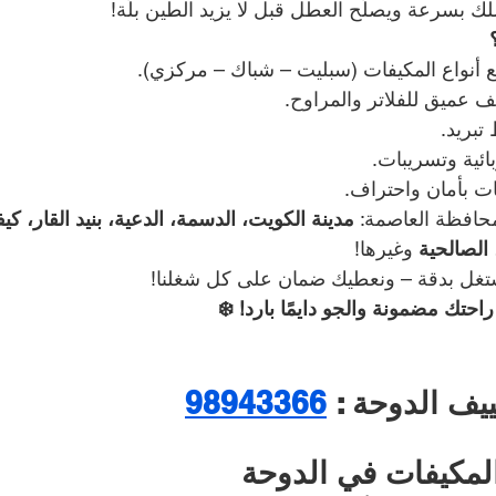
ك بسرعة ويصلّح العطل قبل لا يزيد الطين بلّة!
نواع المكيفات (سبليت – شباك – مركزي).
ف عميق للفلاتر والمراوح.
تبريد.
ئية وتسريبات.
ت بأمان واحتراف.
حافظة العاصمة: 
مدينة الكويت، الدسمة، الدعية، بنيد القار، كي
الصالحية
 وغيرها!
غل بدقة – ونعطيك ضمان على كل شغلنا!
احتك مضمونة والجو دايمًا بارد! ❄️
ف الدوحة : 
98943366
المكيفات في الدوحة