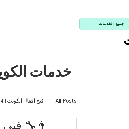
جميع الخدمات
ت
خدمات الكو
All Posts
فتح اقفال الكويت | 66214144
فني تكييف | 98943366
فن