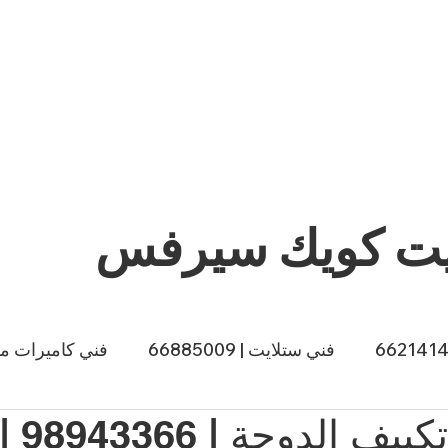
يت كويك سيرفس
فني ستلايت | 66885009
فني كاميرات مراقبة |
👨‍🔧 ف
ي طباخات الكويت | 66557188
صباغ الكويت | 66874433