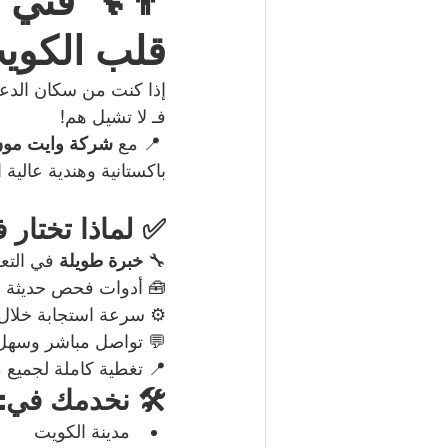
👨‍🔧 فني 
قلب الكوي
إذا كنت من سكان الدع
فـ لا تشيل هم!
 📍 مع 
شركة وايت مون ا
باكستانية وهندية عالية 
✅ لماذا تختار 
🔧 
خبرة طويلة
 في التع
🧰 أدوات فحص حديثة
⚙️ سرعة استجابة خلال
💬 تواصل مباشر وسهل
📍 تغطية كاملة لجميع 
🛠️ نخدمك في:
مدينة الكويت