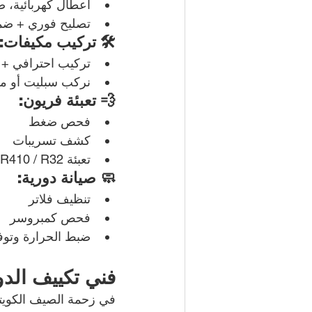
أعطال كهربائية، 
تصليح فوري + ضم
🛠️ تركيب مكيفات:
تركيب احترافي +
نركب سبليت أو م
💨 تعبئة فريون:
فحص ضغط
كشف تسريبات
تعبئة R22 / R410 / R32
🧼 صيانة دورية:
تنظيف فلاتر
فحص كمبروسر
ضبط الحرارة وتوفي
فني تكييف الد
في زحمة الصيف الكويتي