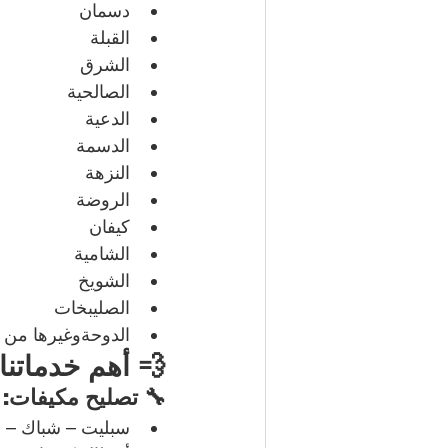
دسمان
القبلة
الشرق
الصالحية
الدعية
الدسمة
النزهة
الروضة
كيفان
الشامية
الشويخ
الصليبخات
الدوحةوغيرها من م
💨 أهم خدماتنا:
🔧 تصليح مكيفات:
سبليت – شباك – مر