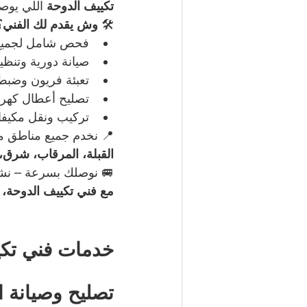
تكييف الدوحة 
اللي يوصل
🛠️ 
وش يقدم لك الفني؟
فحص شامل لجميع أ
صيانة دورية وتنظي
تعبئة فريون وضبط 
تصليح أعطال كهربا
تركيب ونقل مكيفا
📍 نخدم جميع مناطق م
القبلة، المرقاب، شرق، 
🚐 نوصلك بسرعة – نشت
مع فني تكييف الدوحة، ر
خدمات فني تكيي
تصليح وصيانة 