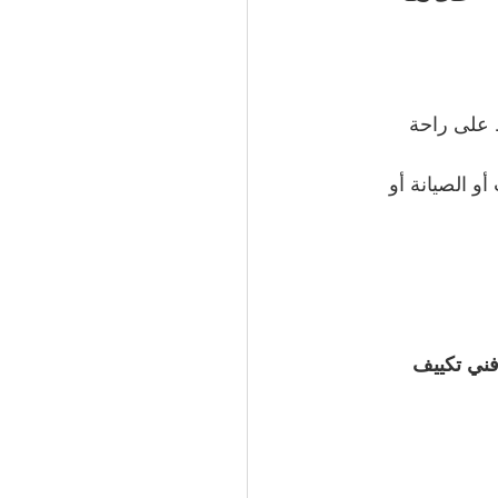
51066
 على راحة 
 الكويت | 50994997
 الصيانة أو 
ني تكييف 