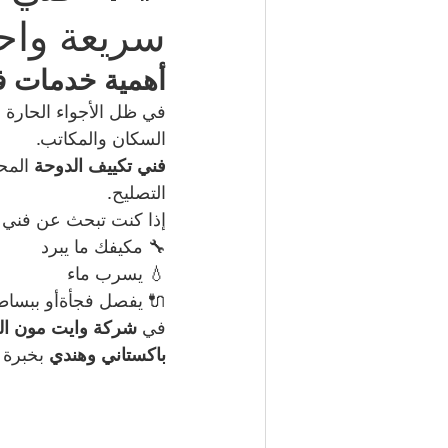
سريعة واحتر
شركة مكافحة حشرات | 50050641
أهمية خدمات ف
في ظل الأجواء الحارة 
السكان والمكاتب. 
مكتب تأشيرات الكويت | 98951133
فني تكييف الدوحة 
المح
التصليح.
إذا كنت تبحث عن فني ت
كهربائي منازل | 50707271
🔧 مكيفك ما يبرد
💧 يسرب ماء
إطارات سيارات الكويت | 98080146
🔌 يفصل فجأةأو ببساطة
في 
شركة وايت مون الع
باكستاني وهندي
 بخبرة 