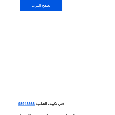
تصفح المزيد
فني تكييف الشامية 
98943366