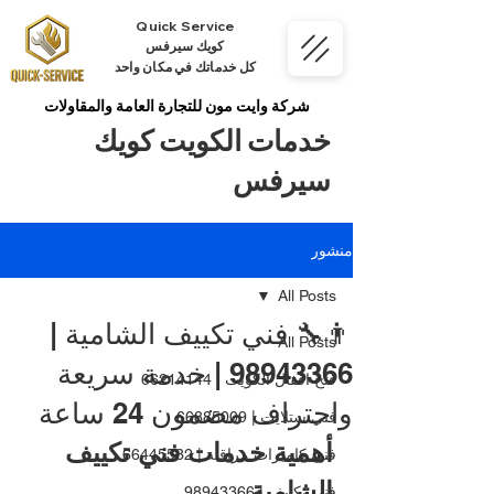
Quick Service
كويك سيرفس
كل خدماتك في مكان واحد
شركة وايت مون للتجارة العامة والمقاولات
خدمات الكويت كويك
سيرفس
منشور
All Posts
👨‍🔧 فني تكييف الشامية |
All Posts
98943366 | خدمة سريعة
فتح اقفال الكويت | 66214144
واحتراف مضمون 24 ساعة
فني ستلايت | 66885009
أهمية خدمات فني تكييف 
فني كاميرات مراقبة | 66445532
الشامية
فني تكييف | 98943366