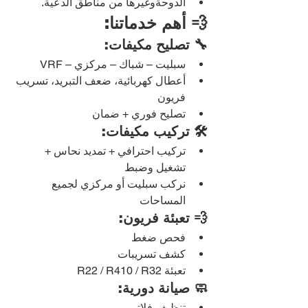
الدوحةوغيرها من مناطق الدعية.
💨 أهم خدماتنا:
🔧 تصليح مكيفات:
سبليت – شباك – مركزي – VRF
أعطال كهربائية، ضعف التبريد، تسريب 
فريون
تصليح فوري + ضمان
🛠️ تركيب مكيفات:
تركيب احترافي + تمديد نحاس + 
تشغيل وضبط
نركب سبليت أو مركزي لجميع 
المساحات
💨 تعبئة فريون:
فحص ضغط
كشف تسريبات
تعبئة R22 / R410 / R32
🧼 صيانة دورية:
تنظيف فلاتر