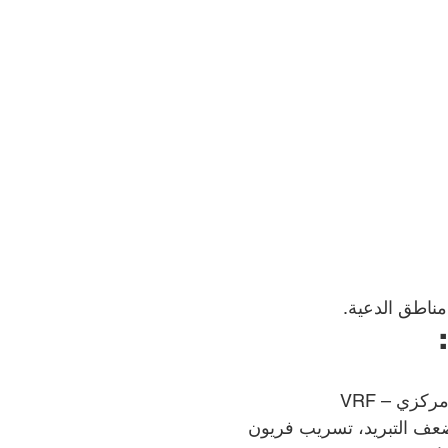
ناطق الدعية.
كزي – VRF
ضعف التبريد، تسريب فريون