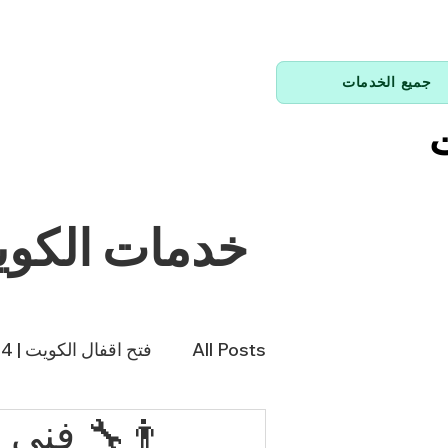
جميع الخدمات
ت
خدمات الكو
All Posts
فتح اقفال الكويت | 66214144
فني تكييف | 98943366
فن