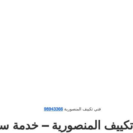
98943366
فني تكييف المنصورية 
 فني تكييف المنصورية – خ