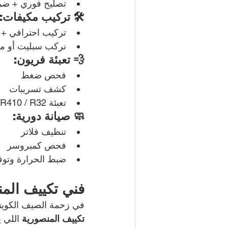
تصليح فوري + ضم
🛠️ تركيب مكيفات:
تركيب احترافي +
نركب سبليت أو م
💨 تعبئة فريون:
فحص ضغط
كشف تسريبات
تعبئة R22 / R410 / R32
🧼 صيانة دورية:
تنظيف فلاتر
فحص كمبروسر
ضبط الحرارة وتوفي
فني تكييف الم
في زحمة الصيف الكويتي
تكييف المنصورية 
اللي 