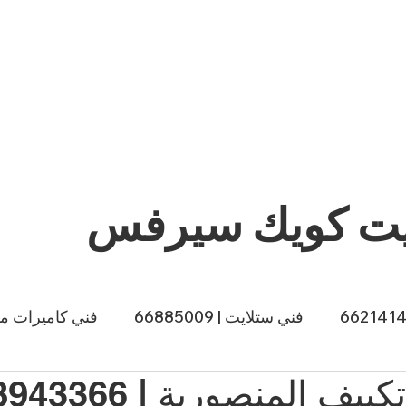
يت كويك سيرفس
فني ستلايت | 66885009
فني كاميرات مراقبة |
ي طباخات الكويت | 66557188
صباغ الكويت | 66874433