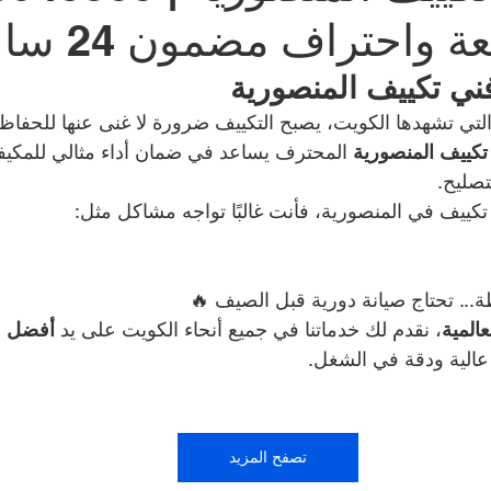
واحتراف مضمون 24 ساعة
شركة طارد الحمام | 99009588
نشتري سيارات | 699
ني تكييف المنصورية
التي تشهدها الكويت، يصبح التكييف ضرورة لا غنى عنها للحفاظ
تكييف المنصورية 
المحترف يساعد في ضمان أداء مثالي للمكيف
صالون حلاقة في الكويت | 98958877
مقوي سيرفس
تصليح.
كييف في المنصورية، فأنت غالبًا تواجه مشاكل مثل:
كراج متنقل الكويت | 98080146
بطاريات سيارات | 98080146
... تحتاج صيانة دورية قبل الصيف 🔥
Smart lock
المية
، نقدم لك خدماتنا في جميع أنحاء الكويت على يد 
أفضل ف
عالية ودقة في الشغل.
تصفح المزيد