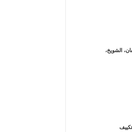
فان، الشويخ، 
كييف 