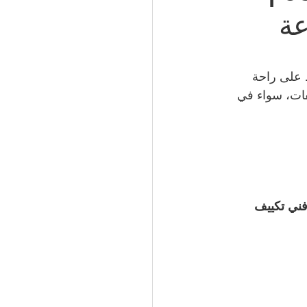
51066
 على راحة 
ات، سواء في 
 الكويت | 50994997
ني تكييف 