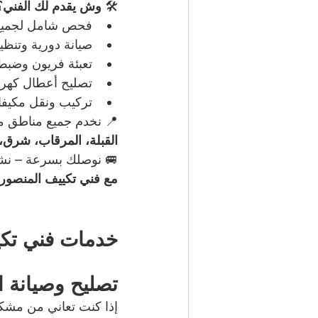
🛠️ 
وش يقدم لك الفني؟
فحص شامل لجميع أ
صيانة دورية وتنظي
تعبئة فريون وضبط 
تصليح أعطال كهربا
تركيب ونقل مكيفا
📍 نخدم جميع مناطق م
القبلة، المرقاب، شرق، 
🚐 نوصلك بسرعة – نشت
مع فني تكييف المنصورية
خدمات فني تكيي
تصليح وصيانة 
إذا كنت تعاني من مشكل