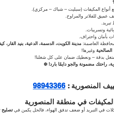
نواع المكيفات (سبليت – شباك – مركزي).
ف عميق للفلاتر والمراوح.
تبريد.
ئية وتسريبات.
ت بأمان واحتراف.
حافظة العاصمة: 
مدينة الكويت، الدسمة، الدعية، بنيد القار، كي
الصالحية
 وغيرها!
غل بدقة – ونعطيك ضمان على كل شغلنا!
، راحتك مضمونة والجو دايمًا بارد! ❄️
ف المنصورية : 
98943366
المكيفات في منطقة المنصورية
ات في التبريد أو ضعف تدفق الهواء، فالحل يكمن في 
تصليح ت