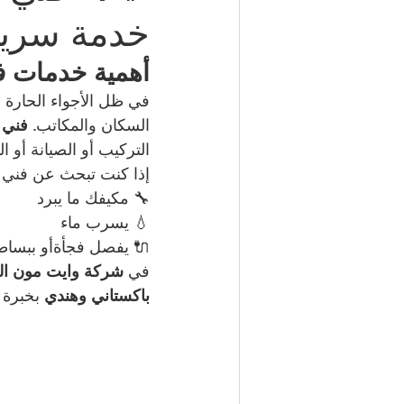
خدمة سريعة 
شركة مكافحة حشرات | 50050641
أهمية خدمات ف
في ظل الأجواء الحارة 
السكان والمكاتب. 
فني 
مكتب تأشيرات الكويت | 98951133
التركيب أو الصيانة أو ال
إذا كنت تبحث عن فني ت
🔧 مكيفك ما يبرد
كهربائي منازل | 50707271
💧 يسرب ماء
🔌 يفصل فجأةأو ببساطة
إطارات سيارات الكويت | 98080146
في 
شركة وايت مون الع
باكستاني وهندي
 بخبرة 