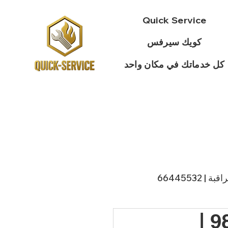
Quick Service
كويك سيرفس
كل خدماتك في مكان واحد
 66445532
👨‍🔧 فني تكييف المنصورية | 98943366 |