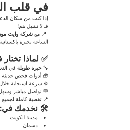
في قلب ال
إذا كنت من سكان الدع
فـ لا تشيل هم!
 📍 مع 
شركة وايت مون ا
الساعة بخبرة باكستانية 
✅ لماذا تختار 
🔧 
خبرة طويلة
 في التع
🧰 أدوات فحص حديثة
⚙️ سرعة استجابة خلال
💬 تواصل مباشر وسهل
📍 تغطية كاملة لجميع 
🛠️ نخدمك في:
مدينة الكويت
دسمان