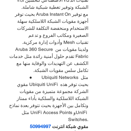
تقنيات الذكاء الاصطناعي لتحسين أداء 
الشبكة وتوفير تغطية شبكية شاملة.
مع توفير Aruba Instant On بحيث توفر 
أجهزة مقويات الشبكة اللاسلكية سهلة 
الاستخدام ومنخفضة التكلفة للشركات 
الصغيرة ومكاتب الفروع و تدعم 
تقنيات Mesh وأدوات إدارة مركزية.
ولدينا مقويات من Aruba 360 Secure 
Fabric تقدم حلول أمنية رائدة مثل خدمات 
الكشف عن التهديدات والوقاية منها مع 
تكامل سلس مقويات الشبكة.
●        Ubiquiti Networks مثل 
مقوي Ubiquiti UniFi بحيث توفر هذه 
الشركة مجموعة متميزة من مقويات 
الشبكة اللاسلكية والسلكية بأداء ممتاز 
وتكامل بين الأجهزة بحيث تتوفر بعدة نماذج 
مثل UniFi Access Points وUniFi 
Switches.
مقوي شبكة انترنت 
50994997