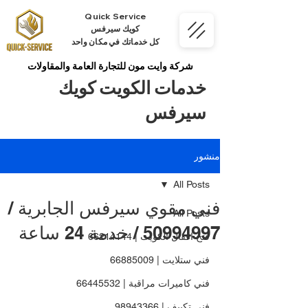
Quick Service
كويك سيرفس
كل خدماتك في مكان واحد
شركة وايت مون للتجارة العامة والمقاولات
خدمات الكويت كويك
سيرفس
منشور
All Posts
فني مقوي سيرفس الجابرية /
All Posts
50994997 / خدمة 24 ساعة
فتح اقفال الكويت | 66214144
فني ستلايت | 66885009
فني كاميرات مراقبة | 66445532
فني تكييف | 98943366