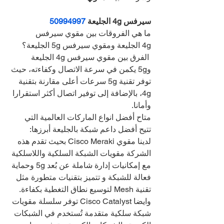
سيرفس 4g الجليعة 
50994997
ما هي الفروقات بين مقوي سيرفس 
4g الجليعة ومقوي سيرفس 5g الجليعة؟
 الفرق بين مقوي سيرفس 4g الجليعة 
و5g يكمن في سرعة الاتصال وكفاءته، حيث 
توفر تقنية 5g سرعات أعلى مقارنة بتقنية 
4g، بالإضافة إلى توفير اتصال أكثر استقرارا 
وأمانا.
متاح أفضل انواع الماركات العالمية التي 
تتيح أفضل داعم شبكة بالجليعة أبرزها:
لدينا مقوي Cisco Meraki بحيث تقدم هذه 
الشركة مقويات الشبكة السلكية واللاسلكية 
مع إمكانيات إدارة شاملة عن بُعد 5g وحماية 
فعالة للشبكة و تتميز بتقنيات متطورة مثل 
تقنية Mesh لتوسيع نطاق التغطية بكفاءة.
وايضا Cisco Catalyst توفر سلسلة مقويات 
شبكة سلكية متقدمة تُستخدم في الشبكات 