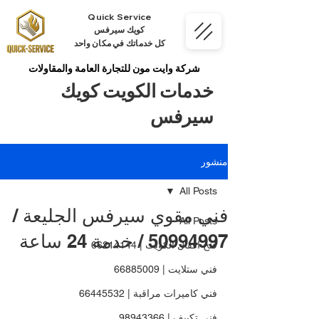
Quick Service
كويك سيرفس
كل خدماتك في مكان واحد
شركة وايت مون للتجارة العامة والمقاولات
خدمات الكويت كويك
سيرفس
منشور
All Posts
فني مقوي سيرفس الجليعة /
All Posts
50994997 / خدمة 24 ساعة
فتح اقفال الكويت | 66214144
فني ستلايت | 66885009
فني كاميرات مراقبة | 66445532
فني تكييف | 98943366