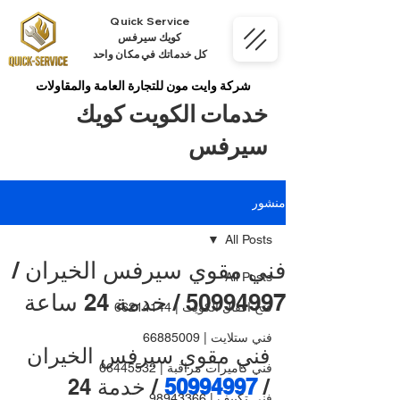
Quick Service
كويك سيرفس
كل خدماتك في مكان واحد
شركة وايت مون للتجارة العامة والمقاولات
خدمات الكويت كويك
سيرفس
منشور
All Posts
فني مقوي سيرفس الخيران /
All Posts
50994997 / خدمة 24 ساعة
فتح اقفال الكويت | 66214144
فني ستلايت | 66885009
فني مقوي سيرفس الخيران 
فني كاميرات مراقبة | 66445532
/ 
50994997 
/ خدمة 24 
فني تكييف | 98943366