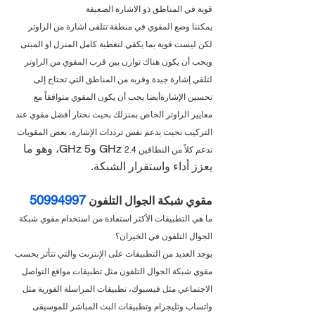
قوية في المناطق ذو الاشارة الضعيفة
يمكننا وضع المقوي في منطقة تتلقى اشارة من الراوتر 
لكن ليست قوية بما يكفي لتغطية كامل المنزل او المبنى
ويجب أن يكون هناك توازن بين قرب المقوي من الراوتر 
لتلقي إشارة جيدة وقربه من المناطق التي تحتاج إلى 
تحسين الإشارةأيضا يجب أن يكون المقوي متوافقاً مع 
معايير الراوتر الخاص بمنزلك بحيث نختار أفضل مقوي عند 
التركيب بحيث يدعم نفس ترددات الإشارة، بعض المقويات 
 GHz و5 GHz، وهو ما 
تدعم كلاً من النطاقين 2.4
يعزز أداء واستقرار الشبكة.
50994997
مقوي شبكة الجوال التلفون 
ما هي التطبيقات الأكثر استفادة من استخدام مقوي شبكة 
الجوال التلفون في الخيران؟
يوجد العديد من التطبيقات على الإنترنت والتي تتأثر بحسب 
مقوي شبكة الجوال التلفون مثل تطبيقات مواقع التواصل 
الاجتماعي مثل فيسبوك، تطبيقات المراسلة الفورية مثل 
واتساب وتليجرام وتطبيقات البث المباشر للموسيقى 