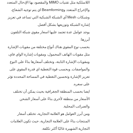
اللاسلكية مثل تقنيات MIMO والمقصود بها الإدخال المتعدد 
والإخراج المتعدد وBeamforming اي يتم توجيه الشعاع، 
وشبكات Mesh أي الشبكة الشبكية التي تساعد في تعزيز 
إشارة الشبكة وتوزيعها بشكل أفضل.
يوجد عوامل عدة تعتمد عليها اسعار مقوي شبكة التلفون 
أبرزها:
بحسب نوع المقوي هناك أنواع مختلفة من مقويات الإشارة 
مثل مقويات الهاتف المحمول، ومقويات إشارة الواي فاي، 
ومقويات الإشارة الثابتة، وتختلف أسعارها بناءً على النوع 
والمواصفات. وبحسب قوة التغطية اي قدرة المقوي على 
تعزيز الإشارة وتحسين التغطية في المساحة المحددة تؤثر 
على سعره.
ايضا بحسب المنطقة الجغرافية بحيث يمكن أن تختلف 
الأسعار من منطقة لأخرى بناءً على أسعار الشحن 
والضرائب المحلية.
ومن أبرز العوامل هو العلامة التجارية، تختلف أسعار 
المنتجات بناءً على العلامة التجارية، حيث تكون العلامات 
التجارية الشهيرة غالبًا أكثر تكلفة.