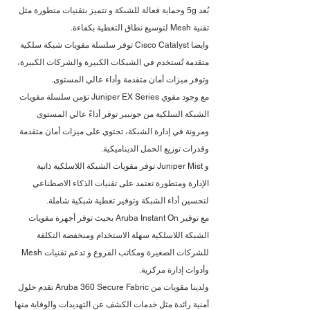
بُعد 5g وحماية فعالة للشبكة و تتميز بتقنيات متطورة مثل 
تقنية Mesh لتوسيع نطاق التغطية بكفاءة.
وايضا Cisco Catalyst توفر سلسلة مقويات شبكة سلكية 
متقدمة تُستخدم في الشبكات الكبيرة والشركات الكبيرة، 
وتوفر ميزات أمان متقدمة وأداء عالي المستوى.
مع وجود مقوي Juniper EX Series تؤمن سلسلة مقويات 
الشبكة السلكية من جونيبر توفر أداءً عالي المستوى 
ومرونة في إدارة الشبكة، تحتوي على ميزات أمان متقدمة 
وقدرات توزيع الحمل الديناميكية.
و Juniper Mist توفر مقويات الشبكة اللاسلكية ذاتية 
الإدارة ومتطورة تعتمد على تقنيات الذكاء الاصطناعي 
لتحسين أداء الشبكة وتوفير تغطية شبكية شاملة.
مع توفير Aruba Instant On بحيث توفر أجهزة مقويات 
الشبكة اللاسلكية سهلة الاستخدام ومنخفضة التكلفة 
للشركات الصغيرة ومكاتب الفروع و تدعم تقنيات Mesh 
وأدوات إدارة مركزية.
ولدينا مقويات من Aruba 360 Secure Fabric تقدم حلول 
أمنية رائدة مثل خدمات الكشف عن التهديدات والوقاية منها 