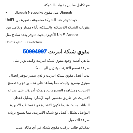
مع تكامل سلس مقويات الشبكة.
●        Ubiquiti Networks مثل مقوي Ubiquiti 
UniFi بحيث توفر هذه الشركة مجموعة متميزة من 
مقويات الشبكة اللاسلكية والسلكية بأداء ممتاز وتكامل بين 
الأجهزة بحيث تتوفر بعدة نماذج مثل UniFi Access 
Points وUniFi Switches.
مقوي شبكة انترنت 
50994997
ما هي أهمية وجود مقوي شبكة انترنت وكيف يؤثر على 
سرعة تصفح الانترنت وتنزيل البيانات؟
لدينا أفضل مقوي شبكة انترنت والذي يتميز بتوفير اتصال 
موثوق وسريع وثابت، مما يساعد على تحسين تجربة تصفح 
الإنترنت ومشاهدة الفيديوهات، ويمكن أن يؤثر على سرعة 
الانترنت عن طريق تحسين قوة الإشارة وتقليل فقدان 
البيانات بحيث عندما تكون الإشارة قوية تستطيع الأجهزة 
التواصل بشكل أفضل مع شبكة الانترنت، مما يسمح بزيادة 
سرعة التحميل.
يمكنكم طلب تركيب مقوي شبكة في أي مكان مثل: