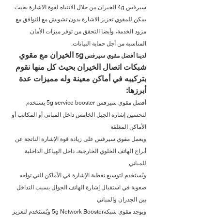
سيرفس 4g الخيران من خلال الانتباه لقوة الاشارة بحيث 
يمكن للمقوي تعزيز الاشارة بدون تشويش مع التوافق مع 
مزود الخدمة، وأيضا التحقق من توفر ميزات الأمان 
المناسبة من أجل حماية البيانات.
g الخيران مع مقوي 
لدينا أفضل مقوي سيرفس 5
شبكات اتصال الخيران بحيث كل منها نقوم 
بتركيبه في أماكن معينة وله مميزات عدة 
أبرزها:
أفضل مقوي سيرفس 5g service booster يستخدم 
لتحسين إشارة الجيل الخامس داخل المباني أو المكاتب أو 
الأماكن المغلقة
ويعمل مقوي سيرفس على زيادة قوة الإشارة الناتجة عن 
أبراج الهاتف الخلوي الخارجية، داخل الهياكل الداخلية 
للمباني
ويُستَخدم لتوسيع تغطية الإشارة في الأماكن التي تواجه 
صعوبة في استقبال إشارة الهاتف الجوال بسبب التداخل 
بين الجدران والمباني
ويوجد مقوي شبكة5g Network Booster ويُستَخدم لتعزيز 