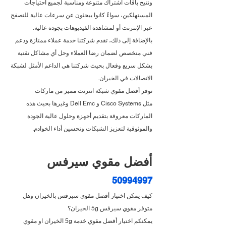
ونتيح باقات اشتراك متنوعة ومناسبة لجميع احتياجات 
المستهلكين، سواءً كانوا يبحثون عن سرعات عالية للتصفح 
عبر الإنترنت أو لمشاهدة الفيديوهات بجودة عالية.
بالإضافة إلى ذلك، تقدم شركتنا خدمة عملاء ممتازة ودعم 
فني متخصص لضمان رضا العملاء وحل أي مشاكل تقنية 
بشكل سريع وفعال بحيث شركتنا هي الداعم الأمثل لشبكة 
الاتصالات في الخيران.
نوفر أفضل مقوي شبكة انترنت مميز من ماركات 
مثل Cisco Systems و Dell Emc وغيرها بحيث هذه 
الماركات معروفة بتقديم أجهزة وحلول عالية الجودة 
والموثوقية لتعزيز الشبكات وتحسين أداء الخوادم.
أفضل مقوي سيرفس 
50994997
كيف يمكن اختيار أفضل مقوي سيرفس بالخيران وهل 
متوفر مقوي سيرفس 5g الخيران؟
يمكنكم اختيار أفضل مقوي خدمة 5g الخيران او مقوي 