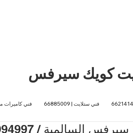
يت كويك سيرفس
فني ستلايت | 66885009
فني كاميرات مراقبة |
ي طباخات الكويت | 66557188
صباغ الكويت | 66874433