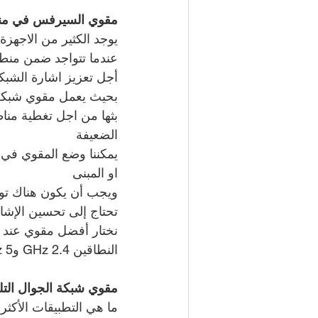
مقوي السيرفس في منطق
يوجد الكثير من الاجهزة
عندما تتواجد ضمن منطق
أجل تعزيز اشارة الشبكة
بحيث يعمل مقوي شبكة ان
بثها من اجل تغطية منا
الضعيفة
يمكننا وضع المقوي في 
او المبنى
ويجب أن يكون هناك توا
تحتاج إلى تحسين الإشار
نختار أفضل مقوي عند ا
النطاقين 2.4 GHz و5 GHz، وهو ما يعزز أداء واستقرار الشبكة.
مقوي شبكة الجوال التل
ما هي التطبيقات الأكثر