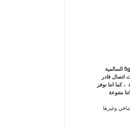
متاح بسعر رخيص وجودة عالية ضمن محلاتنا في السالمية  ، نقدم افضل مقوي شبكة 5g السالمية 
 اتصال قادر 
ل التلفون مع توصيل مقوي سيرفس 4g السالمية  ، كما اننا نوفر 
ا متنوعة 
افي وغيرها 