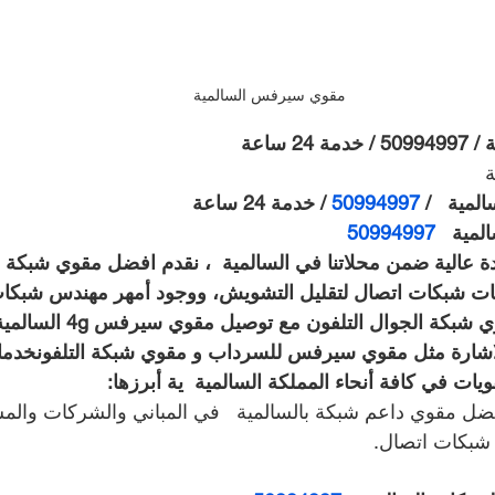
مقوي سيرفس السالمية
 ساعة
مية   / 
50994997 
/ خدمة 24 ساعة
50994997 
يات شبكات اتصال لتقليل التشويش، ووجود أمهر مهندس شبكات
على توصيل افضل مقوي شبكة الجوا
اشارة مثل مقوي سيرفس للسرداب و مقوي شبكة التلفونخدماتن
ات في كافة أنحاء المملكة السالمية  ية أبرزها:
ل مقوي داعم شبكة بالسالمية   في المباني والشركات والمش
بكات اتصال.