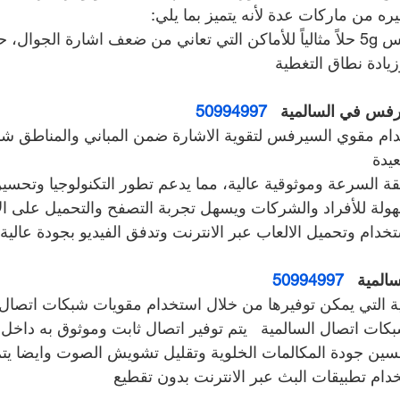
يره من ماركات عدة لأنه يتميز بما يلي:
يعتبر جهاز مقوي سيرفس 5g حلاً مثالياً للأماكن التي تعاني من ضعف اشارة الجوا
يادة نطاق التغطية
فس في السالمية   
50994997
م مقوي السيرفس لتقوية الاشارة ضمن المباني والمناطق شبه
يدة
ة السرعة وموثوقية عالية، مما يدعم تطور التكنولوجيا وتحسين
سهولة للأفراد والشركات ويسهل تجربة التصفح والتحميل على ال
دام وتحميل الالعاب عبر الانترنت وتدفق الفيديو بجودة عالية
لمية   
50994997
ة التي يمكن توفيرها من خلال استخدام مقويات شبكات اتصال ا
ت اتصال السالمية   يتم توفير اتصال ثابت وموثوق به داخل ا
سين جودة المكالمات الخلوية وتقليل تشويش الصوت وايضا يتم
دام تطبيقات البث عبر الانترنت بدون تقطيع