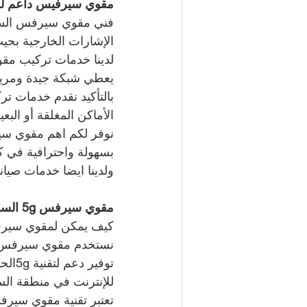
مقوي سيرفيس داعم للش
الإشارات الخارجية بحي
يعطي شبكة جيدة ومري
بالتأكيد نقدم خدمات ت
الأماكن المغلقة أو الب
نوفر لكم اهم مقوي سير
بسهولة واحترافية في كل
ولدينا ايضا خدمات صيان
مقوي سيرفس 5g السالمية   
كيف يمكن لمقوي سيرفس 5g السالمية   أن يساهم في تحسين جودة خدمات الاتصال 
توفي
للإنترنت في منطقة السا