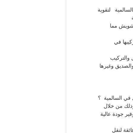
ضل داعم شبكة بالسالمية   لتقوية 
ليل التشويش مما 
يبها في 
 والتركيب 
والصديق وغيرها
ال وذلك من خلال 
 توفير جودة عالية 
ت فائقة لنقل 