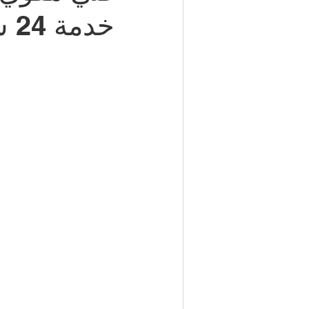
خدمة 24 ساعة
شركة مكافحة حشرات | 50050641
مكتب تأشيرات الكويت | 98951133
كهربائي منازل | 50707271
إطارات سيارات الكويت | 98080146