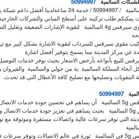
بكات السالمية   
50994997
فني مقوي سيرفس السالمية   / 50994997 / خدمة 24 ساعةلدينا أف
ث يمكنكم طلب تركيبه على أسطح المباني والشركات الخارجية
لدينا خدمات تركيب مقوي سيرفس 4g السالمية   لتقوية الإشارات الضعيفة وتق
حة
ركيب مقوي سيرفس للسرداب لتقوية الاشارة بشكل كبير مع ترك
عيدة عن مركز المدينة مما يسمح بتوفير أفضل اشارة
فس للبيع بأنواعه بأرخص الاسعار بحيث نوفر خدمات التوصيل
 أنحاء المملكة السالمية  ية من حولي والسالمية  والقيروان 
ة المقويات وتصليحها مع تصليح كافة الأعطال التي قد تحدث.
50994997
في السالمية  ؟
نستخدم مقوي سيرفس 5g السالمية   بحيث يساهم في تعزيز جودة خدمات الاتص
ر دعم لتقنية 5gالحديثة التي توفر سرعات عالية واتصالات مستقرة وموثوقة مع
لمية  
تعتبر تقنية مقوي سيرفس 5g في السالمية   ثورة في عالم الاتصالات وتوفر سرعا