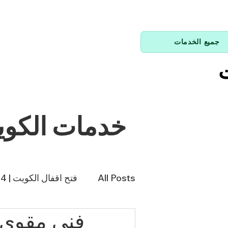
جميع الخدمات
ت
خدمات الكو
All Posts
فتح اقفال الكويت | 66214144
فني تكييف | 98943366
فن