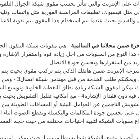
قات على الإنترنت والتي تتأثر بحسب مقوي شبكة الجوال التلفو
عي مثل فيسبوك، تطبيقات المراسلة الفورية مثل واتساب وتليج
والفيديو بحيث عندما يتم استخدام هذا المقوي يتم تقوية الاشا
رة ضمن محلاتنا في السالمية   
هي مقويات شبكة التلفون الجو
نا تركيب هذا النوع من المقويات من اجل زيادة قوة واستقرار الإشارة
زيد من استقرارها ويحسن جودة الاتصال
 سرعة الإنترنت ضمن هاتفك الذكي يتم تركيب مقوي بحيث يتم ت
الالسالميةات المستقبلة ويمكنكم طلب
ث يمكن لمقوي الشبكة زيادة نطاق التغطية الخلوية وتوسيع الن
استخدام الهاتف الخلوي فيه دون فقدان الإشارة4 - مع امكانية تقليل الت
شويش الناجمين عن العوامل البيئية أو المسافات الطويلة بين ا
نواع مقويات الشبكة لتلبية احتياجات مختلفة من حيث حجم المسا
 من أجهزة مقوي الشبكة تثبيتا بسيطا ويسيرا، حيث يمكن للمستخدم