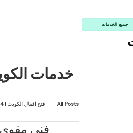
جميع الخدمات
ت
خدمات الكو
All Posts
فتح اقفال الكويت | 66214144
فني مقوي 
فني تكييف | 98943366
فن