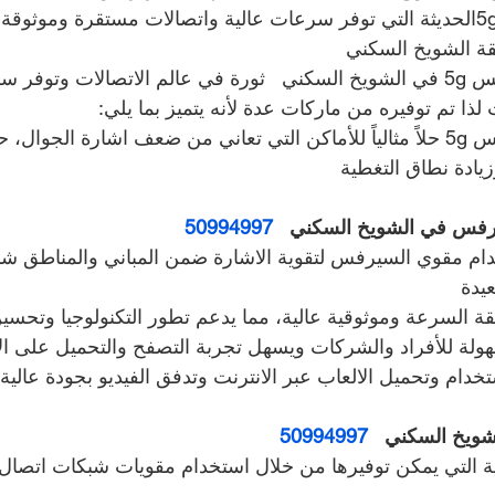
خلال توفير دعم لتقنية 5gالحديثة التي توفر سرعات عالية واتصالات مستقرة ومو
قة الشويخ السكني  
تعتبر تقنية مقوي سيرفس 5g في الشويخ السكني   ثورة في عالم الاتصالات وتو
لذا تم توفيره من ماركات عدة لأنه يتميز بما يلي:
يعتبر جهاز مقوي سيرفس 5g حلاً مثالياً للأماكن التي تعاني من ضعف اشارة الجوا
يادة نطاق التغطية
فس في الشويخ السكني   
50994997
م مقوي السيرفس لتقوية الاشارة ضمن المباني والمناطق شبه
يدة
ة السرعة وموثوقية عالية، مما يدعم تطور التكنولوجيا وتحسين
سهولة للأفراد والشركات ويسهل تجربة التصفح والتحميل على ال
دام وتحميل الالعاب عبر الانترنت وتدفق الفيديو بجودة عالية
ويخ السكني   
50994997
ة التي يمكن توفيرها من خلال استخدام مقويات شبكات اتصال