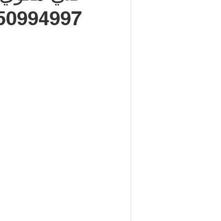
50994997 / خدمة 24 ساع
شركة مكافحة حشرات | 50050641
مكتب تأشيرات الكويت | 98951133
كهربائي منازل | 50707271
إطارات سيارات الكويت | 98080146