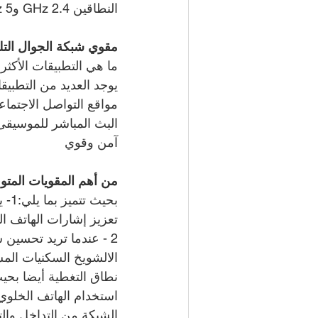
النطاقين 2.4 GHz و5 GHz، وهو ما يعزز أداء واستقرار الشبكة.
مقوي شبكة الجوال التل
ما هي التطبيقات الأكث
يوجد العديد من التطبي
مواقع التواصل الاجتما
البث المباشر للموسيقى 
آمن وقوي
من أهم المقويات المتو
بحي
تعزيز إشارات الهاتف ا
2 - عندما تريد تحسين
نطاق التغطية أيضا بحي
الشبكة من التداخل والت