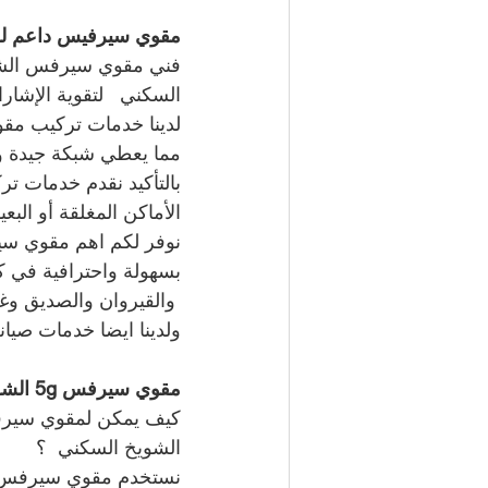
مقوي سيرفيس داعم للش
السكني   لتقوية الإشا
مما يعطي شبكة جيدة 
بالتأكيد نقدم خدمات ت
الأماكن المغلقة أو الب
نوفر لكم اهم مقوي سير
بسهولة واحترافية في ك
 والقيروان والصديق وغي
ولدينا ايضا خدمات صيان
مقوي سيرفس 5g الشويخ السكني   
الشويخ السكني  ؟