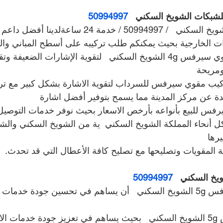
بكات الشويخ السكني   
50994997
فني مقوي سيرفس الشويخ السكني   / 50994997 / خدمة 24 
رات الخارجية بحيث يمكنكم طلب تركيبه على أسطح المباني وا
لدينا خدمات تركيب مقوي سيرفس 4g الشويخ السكني   لتقوية الإشارات الض
ومريحة
ركيب مقوي سيرفس للسرداب لتقوية الاشارة بشكل كبير مع ترك
عيدة عن مركز المدينة مما يسمح بتوفير أفضل اشارة
فس للبيع بأنواعه بأرخص الاسعار بحيث نوفر خدمات التوصيل
ل أنحاء المملكة الشويخ السكني  ية من الشويخ السكني والش
رها
ة المقويات وتصليحها مع تصليح كافة الأعطال التي قد تحدث.
50994997
كيف يمكن لمقوي سيرفس 5g الشويخ السكني   أن يساهم في تحسين جودة خدم
نستخدم مقوي سيرفس 5g الشويخ السكني   بحيث يساهم في تعزيز جودة خدما