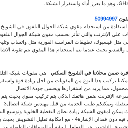
فون 
50994997
ر استفادة من استخدام مقوي شبكة الجوال التلفون في الشويخ 
قات على الإنترنت والتي تتأثر بحسب مقوي شبكة الجوال التلفو
عي مثل فيسبوك، تطبيقات المراسلة الفورية مثل واتساب وتليج
والفيديو بحيث عندما يتم استخدام هذا المقوي يتم تقوية الاشا
فرة ضمن محلاتنا في الشويخ السكني   
هي مقويات شبكة التلف
ث تتميز بما يلي:1- يمكننا تركيب هذا النوع من المقويات من اجل زيادة قوة واست
لمحمول، مما يزيد من استقرارها ويحسن جودة الاتصال
 سرعة الإنترنت ضمن هاتفك الذكي يتم تركيب مقوي بحيث يتم ت
الالشويخ 
ث يمكن لمقوي الشبكة زيادة نطاق التغطية الخلوية وتوسيع الن
استخدام الهاتف الخلوي فيه دون فقدان الإشارة4 - مع امكانية تقليل الت
شويش الناجمين عن العوامل البيئية أو المسافات الطويلة بين ا