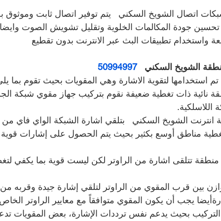
ات اتصال الشويخ السكني   يتم توفير اتصال ثابت وموثوق به 
 تحسين جودة المكالمات الخلوية وتقليل تشويش الصوت وايضا 
عة واستخدام تطبيقات البث عبر الانترنت بدون تقطيع
قة الشويخ السكني   
50994997
 تم استخدامها لتقوية الاشارة وهي المقويات بحيث تقوم بما يلي
ة نائية ذات تغطية ضعيفة نقوم بتركيب جهاز مقوي شبكة الجو
 اللاسلكية.
نترنت الشويخ السكني   بتلقي اشارة الشبكة الواي فاي من ال
تغطية مناطق أوسع بكثير بحيث يتم الحصول على إشارات قوية 
منطقة تتلقى اشارة من الراوتر لكن ليست قوية بما يكفي لتغط
زن بين قرب المقوي من الراوتر لتلقي إشارة جيدة وقربه من ا
ةأيضا يجب أن يكون المقوي متوافقاً مع معايير الراوتر الخاص
لتركيب بحيث يدعم نفس ترددات الإشارة، بعض المقويات تدعم 