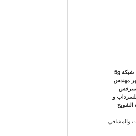
متاح بسعر رخيص وجودة عالية ضمن محلاتنا في الشويخ السكني  ، نقدم افضل مقوي شبكة 5g 
هر مهندس 
 سيرفس 
للسرداب و 
 الشويخ 
ت والمشافي 