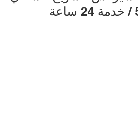
ة
شركة طارد الحمام | 99009588
نشتري سيارات | 699
صالون حلاقة في الكويت | 98958877
مقوي سيرفس
كراج متنقل الكويت | 98080146
بطاريات سيارات | 98080146
Smart lock