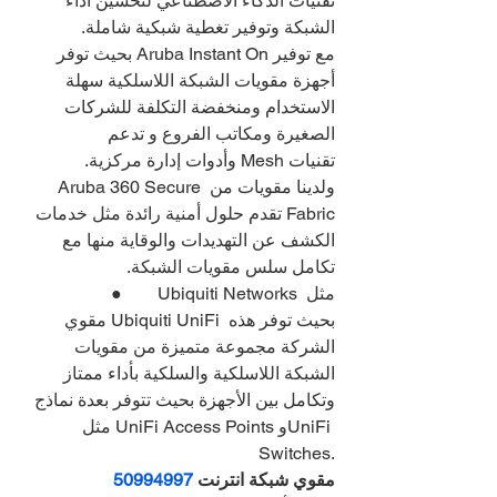
تقنيات الذكاء الاصطناعي لتحسين أداء 
الشبكة وتوفير تغطية شبكية شاملة.
مع توفير Aruba Instant On بحيث توفر 
أجهزة مقويات الشبكة اللاسلكية سهلة 
الاستخدام ومنخفضة التكلفة للشركات 
الصغيرة ومكاتب الفروع و تدعم 
تقنيات Mesh وأدوات إدارة مركزية.
ولدينا مقويات من Aruba 360 Secure 
Fabric تقدم حلول أمنية رائدة مثل خدمات 
الكشف عن التهديدات والوقاية منها مع 
تكامل سلس مقويات الشبكة.
●        Ubiquiti Networks مثل 
مقوي Ubiquiti UniFi بحيث توفر هذه 
الشركة مجموعة متميزة من مقويات 
الشبكة اللاسلكية والسلكية بأداء ممتاز 
وتكامل بين الأجهزة بحيث تتوفر بعدة نماذج 
مثل UniFi Access Points وUniFi 
Switches.
مقوي شبكة انترنت 
50994997