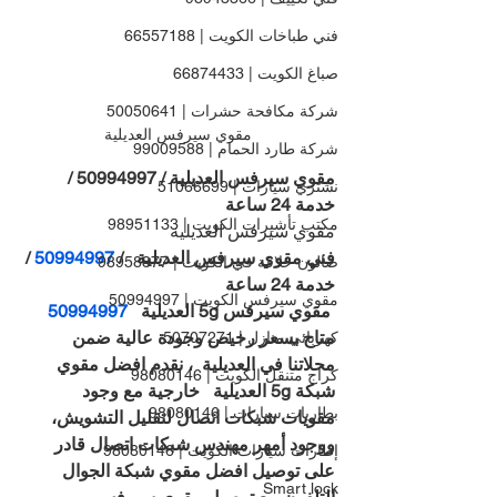
فني طباخات الكويت | 66557188
صباغ الكويت | 66874433
شركة مكافحة حشرات | 50050641
مقوي سيرفس العديلية
شركة طارد الحمام | 99009588
مقوي سيرفس العديلية / 50994997 / 
نشتري سيارات | 51066699
خدمة 24 ساعة
مكتب تأشيرات الكويت | 98951133
مقوي سيرفس العديلية
فني مقوي سيرفس العديلية   / 
50994997 
/ 
صالون حلاقة في الكويت | 98958877
خدمة 24 ساعة
مقوي سيرفس الكويت | 50994997
 مقوي سيرفس 5g العديلية   
50994997 
متاح بسعر رخيص وجودة عالية ضمن 
كهربائي منازل | 50707271
محلاتنا في العديلية  ، نقدم افضل مقوي 
كراج متنقل الكويت | 98080146
شبكة 5g العديلية   خارجية مع وجود 
بطاريات سيارات | 98080146
مقويات شبكات اتصال لتقليل التشويش، 
ووجود أمهر مهندس شبكات اتصال قادر 
إطارات سيارات الكويت | 98080146
على توصيل افضل مقوي شبكة الجوال 
Smart lock