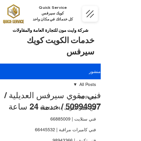
Quick Service
كويك سيرفس
كل خدماتك في مكان واحد
شركة وايت مون للتجارة العامة والمقاولات
خدمات الكويت كويك
سيرفس
منشور
All Posts
فني مقوي سيرفس العديلية /
All Posts
50994997 / خدمة 24 ساعة
فتح اقفال الكويت | 66214144
فني ستلايت | 66885009
فني كاميرات مراقبة | 66445532
فني تكييف | 98943366