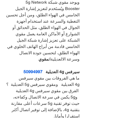
ويوجد مقوي شبكة5g Network 
Booster ويُستَخدم لتعزيز إشارة الجيل 
الخامس في الهواء الطلق، ومن أجل تحسين 
التغطية والسرعة عند استخدام أجهزة 
الجوال في الهواء الطلق، مثل الحدائق أو 
الشوارع أو الأماكن العامة يعمل مقوي 
الشبكة على تعزيز إشارة شبكة الجيل 
الخامس قادمة من أبراج الهاتف الخلوي في 
الهواء الطلق، لتحسين جودة الاتصال 
وسرعة الالعديليةات
مقوي
سيرفس 4g العديلية   
50994997
ما هي الفروقات بين مقوي سيرفس 
4g العديلية   ومقوي سيرفس 5g العديلية  ؟
 الفرق بين مقوي سيرفس 4g العديلية 
  و5g يكمن في سرعة الاتصال وكفاءته، 
حيث توفر تقنية 5g سرعات أعلى مقارنة 
بتقنية 4g، بالإضافة إلى توفير اتصال أكثر 
استقرارا وأمانا.