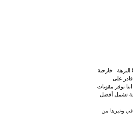
متاح بسعر رخيص وجودة عالية ضمن محلاتنا في النزهة  ، نقدم افضل مقوي شبكة 5g النزهة   خارجية 
ادر على 
وصيل مقوي سيرفس 4g النزهة  ، كما اننا نوفر مقويات 
عة تشمل أفضل 
في وغيرها من 