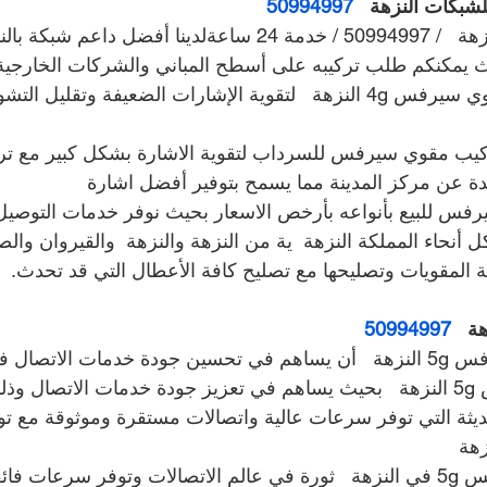
بكات النزهة   
50994997
فني مقوي سيرفس النزهة   / 50994997 / خدمة 24 ساعةلدينا أفضل داع
ث يمكنكم طلب تركيبه على أسطح المباني والشركات الخارجية
لدينا خدمات تركيب مقوي سيرفس 4g النزهة   لتقوية الإشارات الضعيفة وت
ركيب مقوي سيرفس للسرداب لتقوية الاشارة بشكل كبير مع ترك
عيدة عن مركز المدينة مما يسمح بتوفير أفضل اشارة
فس للبيع بأنواعه بأرخص الاسعار بحيث نوفر خدمات التوصيل
 أنحاء المملكة النزهة  ية من النزهة والنزهة  والقيروان وال
ة المقويات وتصليحها مع تصليح كافة الأعطال التي قد تحدث.
50994997
ل في النزهة  ؟
نستخدم مقوي سيرفس 5g النزهة   بحيث يساهم في تعزيز جودة خدمات الاتصال
ر دعم لتقنية 5gالحديثة التي توفر سرعات عالية واتصالات مستقرة وموثوقة مع
هة  
تعتبر تقنية مقوي سيرفس 5g في النزهة   ثورة في عالم الاتصالات وتوفر سرعات ف