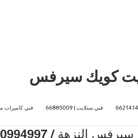
يت كويك سيرفس
فني ستلايت | 66885009
فني كاميرات مراقبة |
ي طباخات الكويت | 66557188
صباغ الكويت | 66874433