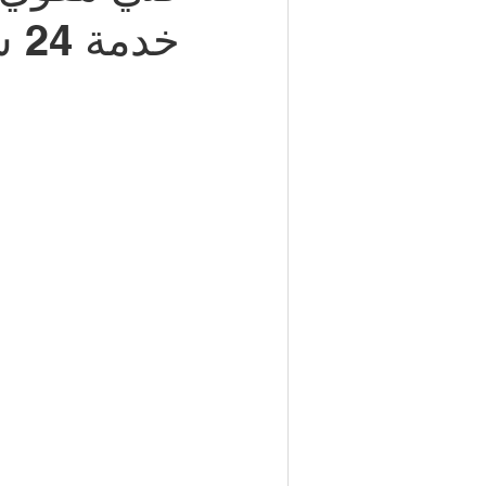
خدمة 24 ساعة
شركة مكافحة حشرات | 50050641
مكتب تأشيرات الكويت | 98951133
كهربائي منازل | 50707271
إطارات سيارات الكويت | 98080146