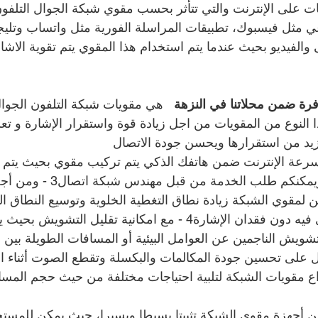
قات على الإنترنت والتي تتأثر بحسب مقوي شبكة الجوال التلفو
عي مثل فيسبوك، تطبيقات المراسلة الفورية مثل واتساب وتليج
والفيديو بحيث عندما يتم استخدام هذا المقوي يتم تقوية الاشا
رة ضمن محلاتنا في النزهة   
هي مقويات شبكة التلفون الجوال 
ب هذا النوع من المقويات من اجل زيادة قوة واستقرار الإشارة و ت
زيد من استقرارها ويحسن جودة الاتصال
 سرعة الإنترنت ضمن هاتفك الذكي يتم تركيب مقوي بحيث يتم ت
الالنزهةات المستقبلة ويمكنكم طلب ا
 لمقوي الشبكة زيادة نطاق التغطية الخلوية وتوسيع النطاق ا
استخدام الهاتف الخلوي فيه دون فقدان الإشارة4 - مع امكانية تقليل الت
شويش الناجمين عن العوامل البيئية أو المسافات الطويلة بين ا
نواع مقويات الشبكة لتلبية احتياجات مختلفة من حيث حجم المسا
 من أجهزة مقوي الشبكة تثبيتا بسيطا ويسيرا، حيث يمكن للمستخدم