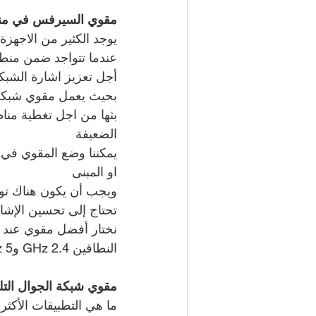
مقوي السيرفس في منطق
يوجد الكثير من الاجهزة
عندما تتواجد ضمن منطق
أجل تعزيز اشارة الشبكة
بحيث يعمل مقوي شبكة ان
بثها من اجل تغطية منا
الضعيفة
يمكننا وضع المقوي في 
او المبنى
ويجب أن يكون هناك توا
تحتاج إلى تحسين الإشار
نختار أفضل مقوي عند ا
النطاقين 2.4 GHz و5 GHz، وهو ما يعزز أداء واستقرار الشبكة.
مقوي شبكة الجوال التل
ما هي التطبيقات الأكثر