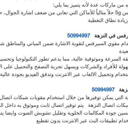
ه من ماركات عدة لأنه يتميز بما يلي:
يعتبر جهاز مقوي سيرفس 5g حلاً مثالياً للأماكن التي تعاني من ضعف اشارة الجوا
يادة نطاق التغطية
فس في النزهة   
50994997
م مقوي السيرفس لتقوية الاشارة ضمن المباني والمناطق شبه
يدة
ة السرعة وموثوقية عالية، مما يدعم تطور التكنولوجيا وتحسين
سهولة للأفراد والشركات ويسهل تجربة التصفح والتحميل على ال
دام وتحميل الالعاب عبر الانترنت وتدفق الفيديو بجودة عالية
هة   
50994997
ة التي يمكن توفيرها من خلال استخدام مقويات شبكات اتصال ا
ت اتصال النزهة   يتم توفير اتصال ثابت وموثوق به داخل الم
سين جودة المكالمات الخلوية وتقليل تشويش الصوت وايضا يتم
دام تطبيقات البث عبر الانترنت بدون تقطيع