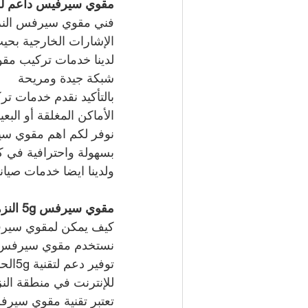
مقوي سيرفيس داعم للش
الإشارات الخارجية بحي
شبكة جيدة ومريحة
بالتأكيد نقدم خدمات ت
الأماكن المغلقة أو الب
نوفر لكم اهم مقوي سير
بسهولة واحترافية في كل
ولدينا ايضا خدمات صيان
مقوي سيرفس 5g النزهة   
كيف يمكن لمقوي سيرفس 5g النزهة   أن يساهم في تحسين جودة خدمات الاتصا
توفي
للإنترنت في منطقة النز