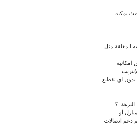
ل، حيث يمكنه 
 المغلقة مثل 
 امكانية 
إنترنت
 بدون اي تقطيع
لنزهة  ؟
نازل أو 
 دعم اتصالات 