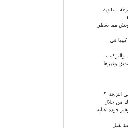
م شبكة بالنزهة   لتقوية 
قليل التشويش مما يعطي 
يبها في 
 والتركيب 
صديق وغيرها
 وذلك من خلال 
 توفير جودة عالية 
ائقة لنقل 