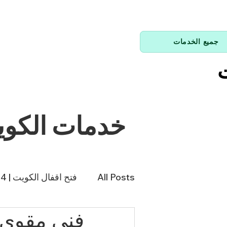
جميع الخدمات
ت
خدمات الكو
All Posts
فتح اقفال الكويت | 66214144
فني تكييف | 98943366
فن