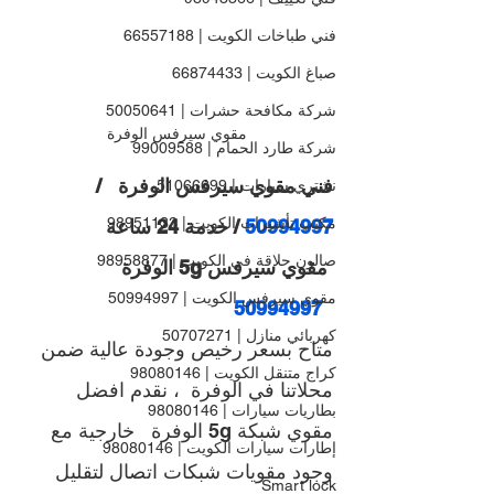
فني طباخات الكويت | 66557188
صباغ الكويت | 66874433
شركة مكافحة حشرات | 50050641
مقوي سيرفس الوفرة
شركة طارد الحمام | 99009588
فني مقوي سيرفس الوفرة   / 
نشتري سيارات | 51066699
مكتب تأشيرات الكويت | 98951133
50994997 
/ 
خدمة 24 ساعة
صالون حلاقة في الكويت | 98958877
مقوي سيرفس 5g الوفرة 
مقوي سيرفس الكويت | 50994997
50994997
كهربائي منازل | 50707271
متاح بسعر رخيص وجودة عالية ضمن 
كراج متنقل الكويت | 98080146
محلاتنا في الوفرة  ، نقدم افضل 
بطاريات سيارات | 98080146
مقوي شبكة 5
g الوفرة   خارجية مع 
إطارات سيارات الكويت | 98080146
وجود مقويات شبكات اتصال لتقليل 
Smart lock