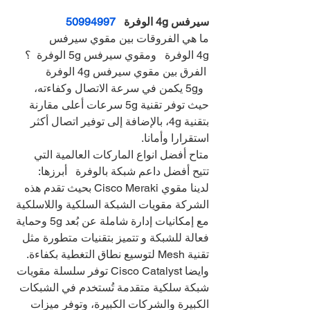
سيرفس 4g الوفرة   
50994997
ما هي الفروقات بين مقوي سيرفس 
4g الوفرة   ومقوي سيرفس 5g الوفرة  ؟
 الفرق بين مقوي سيرفس 4g الوفرة 
  و5g يكمن في سرعة الاتصال وكفاءته، 
حيث توفر تقنية 5g سرعات أعلى مقارنة 
بتقنية 4g، بالإضافة إلى توفير اتصال أكثر 
استقرارا وأمانا.
متاح أفضل انواع الماركات العالمية التي 
تتيح أفضل داعم شبكة بالوفرة   أبرزها:
لدينا مقوي Cisco Meraki بحيث تقدم هذه 
الشركة مقويات الشبكة السلكية واللاسلكية 
مع إمكانيات إدارة شاملة عن بُعد 5g وحماية 
فعالة للشبكة و تتميز بتقنيات متطورة مثل 
تقنية Mesh لتوسيع نطاق التغطية بكفاءة.
وايضا Cisco Catalyst توفر سلسلة مقويات 
شبكة سلكية متقدمة تُستخدم في الشبكات 
الكبيرة والشركات الكبيرة، وتوفر ميزات 