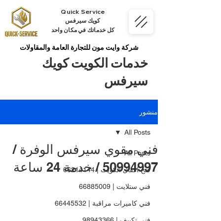
Quick Service
كويك سيرفس
كل خدماتك في مكان واحد
شركة وايت مون للتجارة العامة والمقاولات
خدمات الكويت كويك
سيرفس
منشور
All Posts
فني مقوي سيرفس الوفرة /
All Posts
50994997 / خدمة 24 ساعة
فتح اقفال الكويت | 66214144
فني ستلايت | 66885009
فني كاميرات مراقبة | 66445532
فني تكييف | 98943366