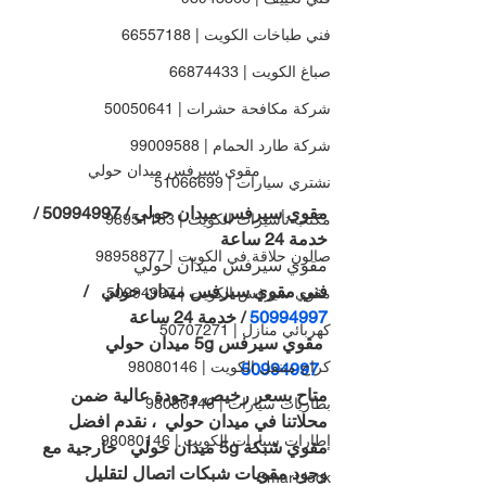
فني طباخات الكويت | 66557188
صباغ الكويت | 66874433
شركة مكافحة حشرات | 50050641
شركة طارد الحمام | 99009588
مقوي سيرفس ميدان حولي
نشتري سيارات | 51066699
مقوي سيرفس ميدان حولي / 50994997 / 
مكتب تأشيرات الكويت | 98951133
خدمة 24 ساعة
صالون حلاقة في الكويت | 98958877
مقوي سيرفس ميدان حولي
فني مقوي سيرفس ميدان حولي   / 
مقوي سيرفس الكويت | 50994997
50994997 
/ خدمة 24 ساعة
كهربائي منازل | 50707271
 مقوي سيرفس 5g ميدان حولي 
كراج متنقل الكويت | 98080146
50994997 
متاح بسعر رخيص وجودة عالية ضمن 
بطاريات سيارات | 98080146
محلاتنا في ميدان حولي  ، نقدم افضل 
إطارات سيارات الكويت | 98080146
مقوي شبكة 5g ميدان حولي   خارجية مع 
وجود مقويات شبكات اتصال لتقليل 
Smart lock