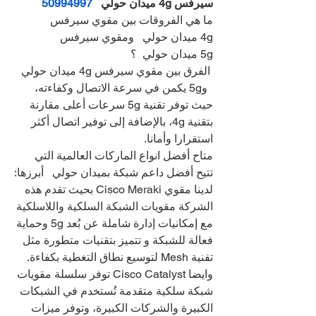
سيرفس 4g ميدان حولي   
50994997
ما هي الفروقات بين مقوي سيرفس 
4g ميدان حولي   ومقوي سيرفس 
5g ميدان حولي  ؟
 الفرق بين مقوي سيرفس 4g ميدان حولي 
  و5g يكمن في سرعة الاتصال وكفاءته، 
حيث توفر تقنية 5g سرعات أعلى مقارنة 
بتقنية 4g، بالإضافة إلى توفير اتصال أكثر 
استقرارا وأمانا.
متاح أفضل انواع الماركات العالمية التي 
تتيح أفضل داعم شبكة بميدان حولي   أبرزها:
لدينا مقوي Cisco Meraki بحيث تقدم هذه 
الشركة مقويات الشبكة السلكية واللاسلكية 
مع إمكانيات إدارة شاملة عن بُعد 5g وحماية 
فعالة للشبكة و تتميز بتقنيات متطورة مثل 
تقنية Mesh لتوسيع نطاق التغطية بكفاءة.
وايضا Cisco Catalyst توفر سلسلة مقويات 
شبكة سلكية متقدمة تُستخدم في الشبكات 
الكبيرة والشركات الكبيرة، وتوفر ميزات 