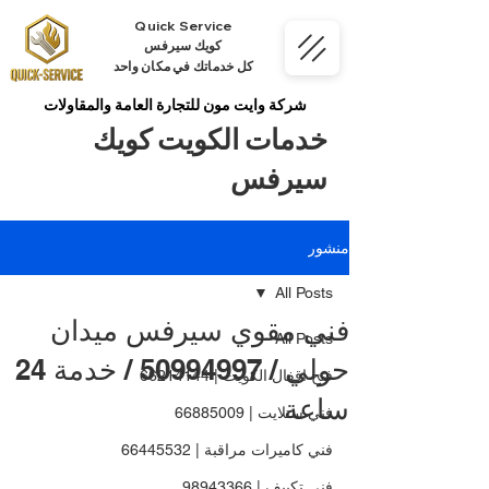
Quick Service
كويك سيرفس
كل خدماتك في مكان واحد
شركة وايت مون للتجارة العامة والمقاولات
خدمات الكويت كويك
سيرفس
منشور
All Posts
فني مقوي سيرفس ميدان
All Posts
حولي / 50994997 / خدمة 24
فتح اقفال الكويت | 66214144
ساعة
فني ستلايت | 66885009
فني كاميرات مراقبة | 66445532
فني تكييف | 98943366