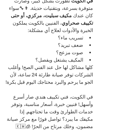
في الكويت
 تطورت بشكل كبير، وصارت 
متوفرة بسرعة، وبتقنيات حديثة. 👨‍🔧سواء 
كان عندك 
مكيف سبليت، مركزي، أو حتى 
تكييف صحراوي
، الفنيين بالكويت يملكون 
الخبرة والأدوات لعلاج أي مشكلة:
تسريب ماء؟
ضعف تبريد؟
صوت مزعج؟
المكيف يشتغل ويفصل؟
كلها مشاكل لها حل عند الفني الصح! وأغلب 
الشركات توفر صيانة طارئة 24 ساعة، لأن 
الجو ما يرحم والبرد محتاجك اليوم قبل بكرة!
في الكويت، فني تكييف هندي صار أسرع 
وأسهل! فنيين خبرة، أسعار مناسبة، وتوفر 
خدمات الطوارئ وقت ما تحتاجهم. إذا 
مكيفك ما يبرد؟ تواصل فورًا مع مركز صيانة 
مضمون، وخلك مرتاح من الحرّ! 🧊🇰🇼