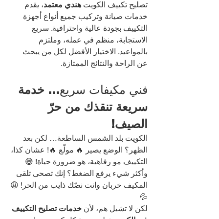
تصليح تكييف الكويت
 هندي معتمد
، يقدم 
خدمات صيانة وتركيب جميع أنواع أجهزة 
التكييف بجودة عالية واحترافية. سريع 
الاستجابة، منظم في عمله، وملتزم 
بالمواعيد. الاختيار الأفضل لكل من يبحث 
عن الراحة والنتائج الممتازة.
فني مكيفات سريع
… خدمة 
سريعة تنقذك من حرّ 
الصيف!
الكويت بلد الشمس الساطعة… لكن بعد 
الظهر؟ الوضع يصير 🔥 مولّع 🔥! عشان كذا، 
التكييف مو رفاهية، هو ضرورة حياة! 😅
وأكثر شيء يرفع الضغط؟ إنك تصحى تلقى 
المكيف خربان وانت نصّك ذايب من الحر! 😩
💦
لكن لا تشيل هم، لأن 
خدمات تصليح التكييف 