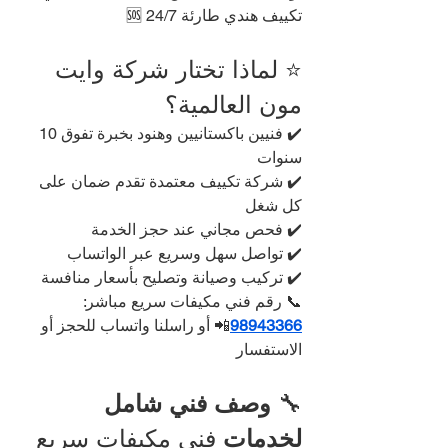
تكييف هندي طارئة 24/7 🆘
⭐ لماذا تختار شركة وايت 
مون العالمية؟
✔️ فنيين باكستانيين وهنود بخبرة تفوق 10 
سنوات
✔️ شركة تكييف معتمدة تقدم ضمان على 
كل شغل
✔️ فحص مجاني عند حجز الخدمة
✔️ تواصل سهل وسريع عبر الواتساب
✔️ تركيب وصيانة وتصليح بأسعار منافسة
📞 رقم فني مكيفات سريع مباشر: 
98943366
📲 أو راسلنا واتساب للحجز أو 
الاستفسار
🔧 
وصف فني شامل 
لخدمات 
فني مكيفات سريع