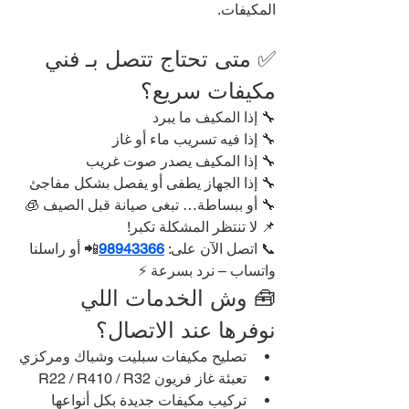
المكيفات.
✅ متى تحتاج تتصل بـ فني 
مكيفات سريع؟
🔧 إذا المكيف ما يبرد
🔧 إذا فيه تسريب ماء أو غاز
🔧 إذا المكيف يصدر صوت غريب
🔧 إذا الجهاز يطفى أو يفصل بشكل مفاجئ
🔧 أو ببساطة… تبغى صيانة قبل الصيف 🧊
📌 لا تنتظر المشكلة تكبر!
📞 اتصل الآن على: 
98943366
📲 أو راسلنا 
واتساب – نرد بسرعة ⚡
🧰 وش الخدمات اللي 
نوفرها عند الاتصال؟
تصليح مكيفات سبليت وشباك ومركزي
تعبئة غاز فريون R22 / R410 / R32
تركيب مكيفات جديدة بكل أنواعها