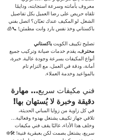
معروف بأمانته وسرعة استجابته، ودايمًا 
تلقاه حريص على رضا العميل بكل تفاصيل 
الشغل. لو المكيف عندك تعبّان؟ اتصل بفني 
باكستاني وخذ نفس بارد وانت مطمئن! 📞🧊
تصليح تكييف الكويت
 باكستاني 
محترف،
 يقدم خدمات صيانة وتركيب جميع 
أنواع المكيفات بسرعة وجودة عالية. خبرة، 
أمانة، ودقة في العمل، مع التزام تام 
بالمواعيد وخدمة العملاء.
فني مكيفات سريع
… مهارة 
دقيقة وخبرة لا يُستهان بها!
في كل زاوية من زوايا المباني الحديثة، 
تلاقي جهاز تكييف يشتغل بهدوء وفعالية… 
وخلف هذا الأداء، غالبًا يقف فني مكيفات 
سريع، يشتغل بصمت لكن بعبقرية فنية! 🛠️❄️