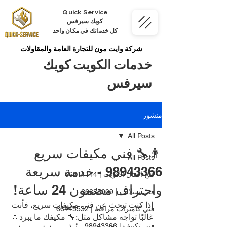
Quick Service
كويك سيرفس
كل خدماتك في مكان واحد
شركة وايت مون للتجارة العامة والمقاولات
خدمات الكويت كويك
سيرفس
منشور
All Posts
👨‍🔧 فني مكيفات سريع
All Posts
98943366 - خدمة سريعة
فتح اقفال الكويت | 66214144
واحتراف مضمون 24 ساعة!
فني ستلايت | 66885009
إذا كنت تبحث عن فني مكيفات سريع، فأنت 
فني كاميرات مراقبة | 66445532
غالبًا تواجه مشاكل مثل:🔧 مكيفك ما يبرد💧 
فني تكييف | 98943366