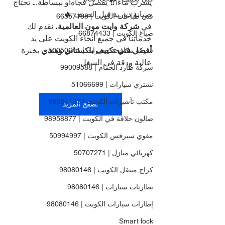
يسرب ماء🔌 يفصل فجأةأو ببساطة... تحتاج 
صيانة دورية قبل الصيف 🔥
فني طباخات الكويت | 66557188
في 
شركة وايت مون العالمية
، نقدم لك 
صباغ الكويت | 66874433
خدماتنا في جميع أنحاء الكويت على يد 
أفضل فني تكييف باكستاني وهندي
 بخبرة 
شركة مكافحة حشرات | 50050641
عالية ودقة في الشغل.
شركة طارد الحمام | 99009588
نشتري سيارات | 51066699
مكتب تأشيرات الكويت | 98951133
تصفح المزيد
صالون حلاقة في الكويت | 98958877
مقوي سيرفس الكويت | 50994997
كهربائي منازل | 50707271
كراج متنقل الكويت | 98080146
بطاريات سيارات | 98080146
إطارات سيارات الكويت | 98080146
Smart lock