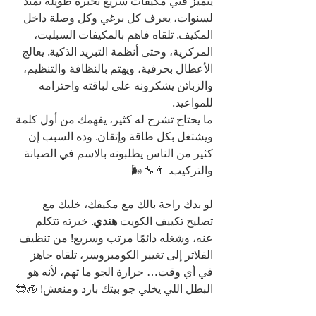
يتميز فني مكيفات سريع بخبرة طويلة تمتد 
لسنوات، يعرف كل برغي وكل وصلة داخل 
المكيف. تلقاه فاهم بالمكيفات السبليت، 
المركزية، وحتى أنظمة التبريد الذكية. يعالج 
الأعطال بحرفية، ويهتم بالنظافة والتنظيم، 
والزبائن يشكرونه على لباقته واحترامه 
للمواعيد.
ما يحتاج تشرح له كثير، يفهمك من أول كلمة 
ويشتغل بكل طاقة وإتقان. وده السبب إن 
كثير من الناس يطلبونه بالاسم في الصيانة 
والتركيب. 👨‍🔧🌬️
لو بدك راحة بالك مع مكيفك، خليك مع 
تصليح تكييف الكويت
 هندي
. خبرته تتكلم 
عنه، وشغله دائمًا مرتب وسريع! من تنظيف 
الفلاتر إلى تغيير الكومبروسر، تلقاه جاهز 
في أي وقت… حرارة الجو ما تهم، لأنه هو 
البطل اللي يخلي جو بيتك بارد ومنعش! 🧊😎