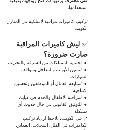
فني محترف
 يركبها لك صح ويوجهك بكيفية 
استخدامها.
تركيب كاميرات مراقبة لاسلكية في المنازل 
الكويت
✅ 
ليش كاميرات المراقبة 
صارت ضرورة؟
🔸 لحماية الممتلكات من السرقة والتخريب
🔸 لتأمين الأبواب والمداخل ومواقف 
السيارات
🔸 لمتابعة العمال أو الموظفين وتحسين 
الإنتاجية
🔸 لمراقبة الأطفال والخدم في غيابك
🔸 للتوثيق القانوني في حال حدوث أي 
مشكلة
📌 في الكويت، نلاحظ ازدياد تركيب 
الكاميرات في الفلل، المحلات، العماير، 