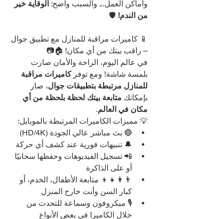
وأماكن العمل... والسبب واضح: 
الوقاية خير 
من الندم!
 🛡️
📱 كاميرات مراقبة للمنازل مع تطبيق جوال 
– راقب بيتك من أي مكان! 🏠📷
في عالم اليوم، الراحة والأمان صارت 
بلمسة شاشة! ومع توفر 
كاميرات مراقبة 
للمنازل مرتبطة بتطبيقات جوال
، صار 
بإمكانك 
متابعة بيتك لحظة بلحظة من أي 
مكان في العالم
.
💡 مميزات الكاميرات المرتبطة بالموبايل:
🔴 بث مباشر عالي الجودة (HD/4K)
🔔 تنبيهات فورية عند كشف أي حركة
📲 تسجيل الفيديوهات وحفظها سحابيًا 
أو على الذاكرة
👨‍👩‍👧‍👦 متابعة الأطفال، الخدم، أو 
كبار السن وأنت خارج المنزل
🎙️ ميكروفون وسماعة للتحدث من 
خلال الكاميرا في بعض الأنواع