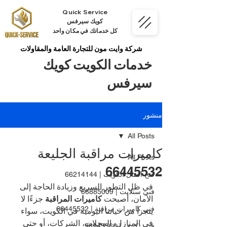
Quick Service
كويك سيرفس
كل خدماتك في مكان واحد
شركة وايت مون للتجارة العامة والمقاولات
خدمات الكويت كويك
سيرفس
منشور
All Posts
كاميرات مراقبة الجليعة
All Posts
66445532
فتح اقفال الكويت | 66214144
في ظل التطور السريع وزيادة الحاجة إلى 
فني ستلايت | 66885009
الأمان، أصبحت 
كاميرات المراقبة
 جزءًا لا 
فني كاميرات مراقبة | 66445532
يتجزأ من حياتنا اليومية في الكويت، سواء 
في المنازل، المحلات، الشركات، أو حتى 
فني تكييف | 98943366