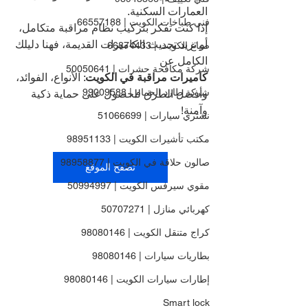
العمارات السكنية.
فني طباخات الكويت | 66557188
إذا كنت تفكر بتركيب نظام مراقبة متكامل، 
أو تريد تحديث الكاميرات القديمة، فهنا دليلك 
صباغ الكويت | 66874433
الكامل عن 
شركة مكافحة حشرات | 50050641
كاميرات مراقبة في الكويت
: الأنواع، الفوائد، 
شركة طارد الحمام | 99009588
وأفضل الطرق للحصول على حماية ذكية 
وآمنة!
نشتري سيارات | 51066699
مكتب تأشيرات الكويت | 98951133
صالون حلاقة في الكويت | 98958877
تصفح الموقع
مقوي سيرفس الكويت | 50994997
كهربائي منازل | 50707271
كراج متنقل الكويت | 98080146
بطاريات سيارات | 98080146
إطارات سيارات الكويت | 98080146
Smart lock