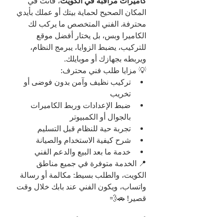
كاميرات مراقبة في الكويت
، فأنت في 
المكان الصحيح لحماية بيتك أو عملك بأيدي 
محترفة. الفني المتخصص ما يركب لك 
الكاميرا وبس، بل يختار أفضل موقع 
للتركيب، يضبط الزوايا، يبرمج النظام، 
ويربطه بجهازك أو موبايلك.
💡 مزايا طلب فني محترف:
تركيب نظيف وآمن بدون فوضى أو 
تخريب
ضبط الإعدادات وربط الكاميرات 
بالجوال أو الكمبيوتر
تجربة حية للنظام قبل التسليم
شرح كيفية الاستخدام والصيانة
خدمة ما بعد البيع والدعم الفني
📍 الخدمة متوفرة في جميع مناطق 
الكويت، والطلب بسيط: مكالمة أو رسالة 
واتساب، ويكون الفني عند بابك خلال وقت 
قصير! 🚗💨