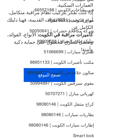
العمارات السكنية.
فني طباخات الكويت | 66557188
إذا كنت تفكر بتركيب نظام مراقبة متكامل، 
أو تريد تحديث الكاميرات القديمة، فهنا دليلك 
صباغ الكويت | 66874433
الكامل عن 
شركة مكافحة حشرات | 50050641
كاميرات مراقبة في الكويت
: الأنواع، الفوائد، 
شركة طارد الحمام | 99009588
وأفضل الطرق للحصول على حماية ذكية 
وآمنة!
نشتري سيارات | 51066699
مكتب تأشيرات الكويت | 98951133
صالون حلاقة في الكويت | 98958877
تصفح الموقع
مقوي سيرفس الكويت | 50994997
كهربائي منازل | 50707271
كراج متنقل الكويت | 98080146
بطاريات سيارات | 98080146
إطارات سيارات الكويت | 98080146
Smart lock