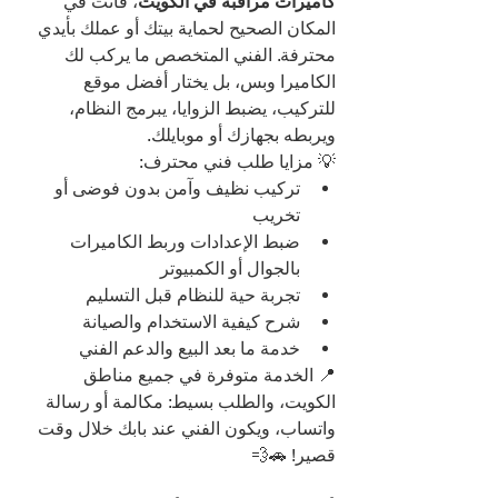
كاميرات مراقبة في الكويت
، فأنت في 
المكان الصحيح لحماية بيتك أو عملك بأيدي 
محترفة. الفني المتخصص ما يركب لك 
الكاميرا وبس، بل يختار أفضل موقع 
للتركيب، يضبط الزوايا، يبرمج النظام، 
ويربطه بجهازك أو موبايلك.
💡 مزايا طلب فني محترف:
تركيب نظيف وآمن بدون فوضى أو 
تخريب
ضبط الإعدادات وربط الكاميرات 
بالجوال أو الكمبيوتر
تجربة حية للنظام قبل التسليم
شرح كيفية الاستخدام والصيانة
خدمة ما بعد البيع والدعم الفني
📍 الخدمة متوفرة في جميع مناطق 
الكويت، والطلب بسيط: مكالمة أو رسالة 
واتساب، ويكون الفني عند بابك خلال وقت 
قصير! 🚗💨