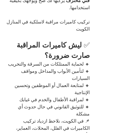
فني محترف
 يركبها لك صح ويوجهك بكيفية 
استخدامها.
تركيب كاميرات مراقبة لاسلكية في المنازل 
الكويت
✅ 
ليش كاميرات المراقبة 
صارت ضرورة؟
🔸 لحماية الممتلكات من السرقة والتخريب
🔸 لتأمين الأبواب والمداخل ومواقف 
السيارات
🔸 لمتابعة العمال أو الموظفين وتحسين 
الإنتاجية
🔸 لمراقبة الأطفال والخدم في غيابك
🔸 للتوثيق القانوني في حال حدوث أي 
مشكلة
📌 في الكويت، نلاحظ ازدياد تركيب 
الكاميرات في الفلل، المحلات، العماير، 