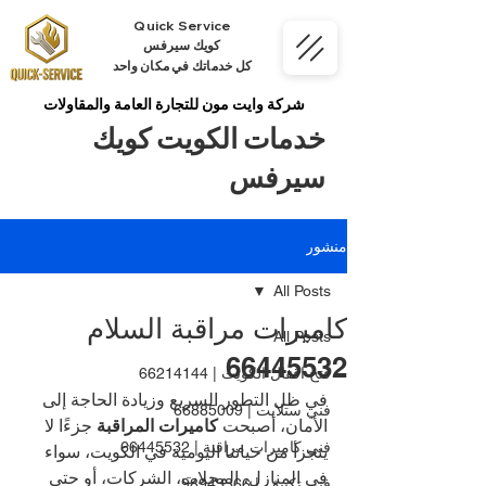
Quick Service
كويك سيرفس
كل خدماتك في مكان واحد
شركة وايت مون للتجارة العامة والمقاولات
خدمات الكويت كويك
سيرفس
منشور
All Posts
كاميرات مراقبة السلام
All Posts
66445532
فتح اقفال الكويت | 66214144
في ظل التطور السريع وزيادة الحاجة إلى 
فني ستلايت | 66885009
الأمان، أصبحت 
كاميرات المراقبة
 جزءًا لا 
فني كاميرات مراقبة | 66445532
يتجزأ من حياتنا اليومية في الكويت، سواء 
في المنازل، المحلات، الشركات، أو حتى 
فني تكييف | 98943366