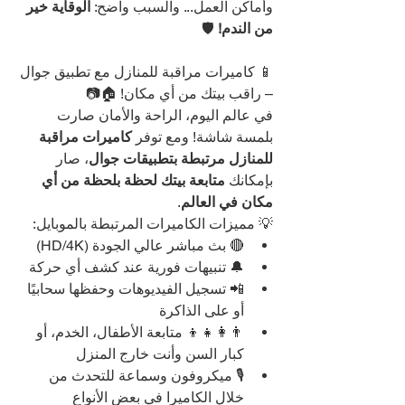
وأماكن العمل... والسبب واضح: 
الوقاية خير 
من الندم!
 🛡️
📱 كاميرات مراقبة للمنازل مع تطبيق جوال 
– راقب بيتك من أي مكان! 🏠📷
في عالم اليوم، الراحة والأمان صارت 
بلمسة شاشة! ومع توفر 
كاميرات مراقبة 
للمنازل مرتبطة بتطبيقات جوال
، صار 
بإمكانك 
متابعة بيتك لحظة بلحظة من أي 
مكان في العالم
.
💡 مميزات الكاميرات المرتبطة بالموبايل:
🔴 بث مباشر عالي الجودة (HD/4K)
🔔 تنبيهات فورية عند كشف أي حركة
📲 تسجيل الفيديوهات وحفظها سحابيًا 
أو على الذاكرة
👨‍👩‍👧‍👦 متابعة الأطفال، الخدم، أو 
كبار السن وأنت خارج المنزل
🎙️ ميكروفون وسماعة للتحدث من 
خلال الكاميرا في بعض الأنواع