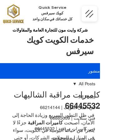
Quick Service
كويك سيرفس
كل خدماتك في مكان واحد
شركة وايت مون للتجارة العامة والمقاولات
خدمات الكويت كويك
سيرفس
منشور
All Posts
كاميرات مراقبة الشاليهات
All Posts
66445532
فتح اقفال الكويت | 66214144
في ظل التطور السريع وزيادة الحاجة إلى 
فني ستلايت | 66885009
الأمان، أصبحت 
كاميرات المراقبة
 جزءًا لا 
فني كاميرات مراقبة | 66445532
يتجزأ من حياتنا اليومية في الكويت، سواء 
في المنازل، المحلات، الشركات، أو حتى 
فني تكييف | 98943366