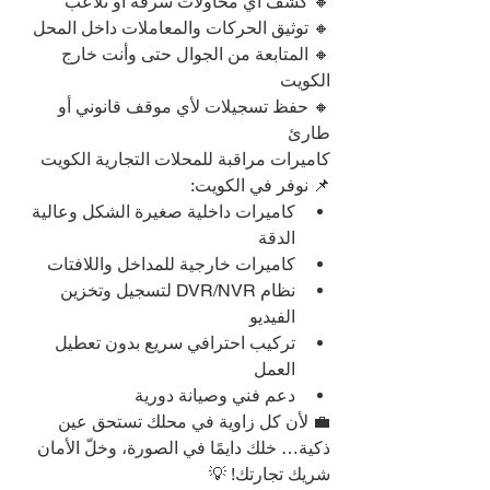
🔸 كشف أي محاولات سرقة أو تلاعب
🔸 توثيق الحركات والمعاملات داخل المحل
🔸 المتابعة من الجوال حتى وأنت خارج 
الكويت
🔸 حفظ تسجيلات لأي موقف قانوني أو 
طارئ
كاميرات مراقبة للمحلات التجارية الكويت
📌 نوفر في الكويت:
كاميرات داخلية صغيرة الشكل وعالية 
الدقة
كاميرات خارجية للمداخل واللافتات
نظام DVR/NVR لتسجيل وتخزين 
الفيديو
تركيب احترافي سريع بدون تعطيل 
العمل
دعم فني وصيانة دورية
💼 لأن كل زاوية في محلك تستحق عين 
ذكية… خلك دايمًا في الصورة، وخلّ الأمان 
شريك تجارتك! 💡