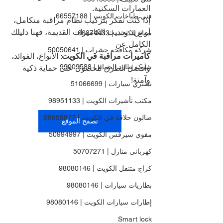
العمارات السكنية.
فني طباخات الكويت | 66557188
إذا كنت تفكر بتركيب نظام مراقبة متكامل، 
أو تريد تحديث الكاميرات القديمة، فهنا دليلك 
صباغ الكويت | 66874433
الكامل عن 
شركة مكافحة حشرات | 50050641
كاميرات مراقبة في الكويت
: الأنواع، الفوائد، 
شركة طارد الحمام | 99009588
وأفضل الطرق للحصول على حماية ذكية 
وآمنة!
نشتري سيارات | 51066699
مكتب تأشيرات الكويت | 98951133
صالون حلاقة في الكويت | 98958877
تصفح الموقع
مقوي سيرفس الكويت | 50994997
كهربائي منازل | 50707271
كراج متنقل الكويت | 98080146
بطاريات سيارات | 98080146
إطارات سيارات الكويت | 98080146
Smart lock