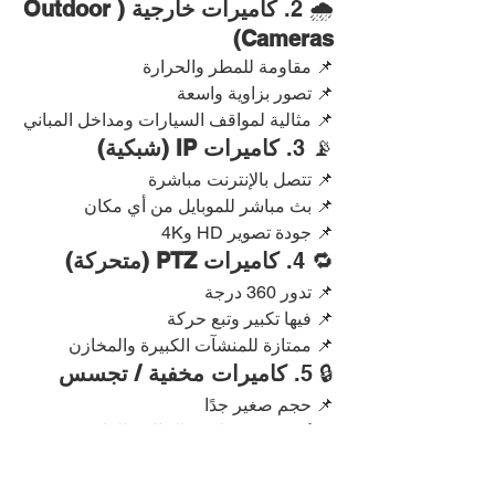
🌧️ 2. 
كاميرات خارجية (Outdoor 
Cameras)
📌 مقاومة للمطر والحرارة
📌 تصور بزاوية واسعة
📌 مثالية لمواقف السيارات ومداخل المباني
📡 3. 
كاميرات IP (شبكية)
📌 تتصل بالإنترنت مباشرة
📌 بث مباشر للموبايل من أي مكان
📌 جودة تصوير HD و4K
🔁 4. 
كاميرات PTZ (متحركة)
📌 تدور 360 درجة
📌 فيها تكبير وتبع حركة
📌 ممتازة للمنشآت الكبيرة والمخازن
🔒 5. 
كاميرات مخفية / تجسس
📌 حجم صغير جدًا
📌 تُستخدم فقط في الحالات القانونية 
والخاصة