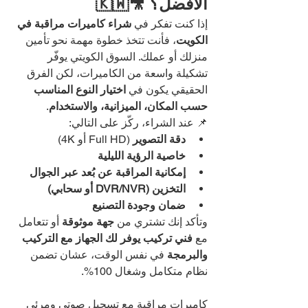
الأفضل؟ 🎥🇰🇼
إذا كنت تفكر في 
شراء كاميرات مراقبة في 
الكويت
، فأنت تتخذ خطوة مهمة نحو تأمين 
منزلك أو عملك. السوق الكويتي يوفّر 
تشكيلة واسعة من الكاميرات، لكن الفرق 
الحقيقي يكون في 
اختيار النوع المناسب 
حسب المكان، الميزانية، والاستخدام
.
📌 عند الشراء، ركّز على التالي:
دقة التصوير
 (Full HD أو 4K)
خاصية الرؤية الليلية
إمكانية المراقبة عن بُعد عبر الجوال
التخزين (DVR/NVR أو سحابي)
ضمان وجودة التصنيع
وتأكد إنك تشتري من 
جهة موثوقة
 أو تتعامل 
مع 
فني تركيب يوفر لك الجهاز مع التركيب 
والبرمجة
 في نفس الوقت، عشان تضمن 
نظام متكامل وشغال 100%.
كاميرات مراقبة مع تسجيل صوتي ومرئي 