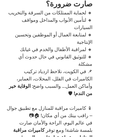
صارت ضرورة؟
🔸 لحماية الممتلكات من السرقة والتخريب
🔸 لتأمين الأبواب والمداخل ومواقف 
السيارات
🔸 لمتابعة العمال أو الموظفين وتحسين 
الإنتاجية
🔸 لمراقبة الأطفال والخدم في غيابك
🔸 للتوثيق القانوني في حال حدوث أي 
مشكلة
📌 في الكويت، نلاحظ ازدياد تركيب 
الكاميرات في الفلل، المحلات، العماير، 
وأماكن العمل... والسبب واضح: 
الوقاية خير 
من الندم!
 🛡️
📱 كاميرات مراقبة للمنازل مع تطبيق جوال 
– راقب بيتك من أي مكان! 🏠📷
في عالم اليوم، الراحة والأمان صارت 
بلمسة شاشة! ومع توفر 
كاميرات مراقبة 