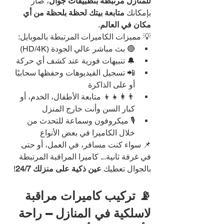
للمنازل مرتبطة بتطبيقات جوال
، صار 
بإمكانك 
متابعة بيتك لحظة بلحظة من أي 
مكان في العالم
.
💡 مميزات الكاميرات المرتبطة بالموبايل:
🔴 بث مباشر عالي الجودة (HD/4K)
🔔 تنبيهات فورية عند كشف أي حركة
📲 تسجيل الفيديوهات وحفظها سحابيًا 
أو على الذاكرة
👨‍👩‍👧‍👦 متابعة الأطفال، الخدم، أو 
كبار السن وأنت خارج المنزل
🎙️ ميكروفون وسماعة للتحدث من 
خلال الكاميرا في بعض الأنواع
📌 سواء كنت مسافر، في العمل، أو حتى 
في غرفة ثانية... كاميرا المراقبة المرتبطة 
بالجوال تعطيك 
عين ذكية على منزلك 24/7
!
📡 تركيب كاميرات مراقبة 
لاسلكية في المنازل – راحة 