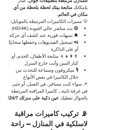
للمنازل مرتبطة بتطبيقات جوال
، صار 
بإمكانك 
متابعة بيتك لحظة بلحظة من أي 
مكان في العالم
.
💡 مميزات الكاميرات المرتبطة بالموبايل:
🔴 بث مباشر عالي الجودة (HD/4K)
🔔 تنبيهات فورية عند كشف أي حركة
📲 تسجيل الفيديوهات وحفظها سحابيًا 
أو على الذاكرة
👨‍👩‍👧‍👦 متابعة الأطفال، الخدم، أو 
كبار السن وأنت خارج المنزل
🎙️ ميكروفون وسماعة للتحدث من 
خلال الكاميرا في بعض الأنواع
📌 سواء كنت مسافر، في العمل، أو حتى 
في غرفة ثانية... كاميرا المراقبة المرتبطة 
بالجوال تعطيك 
عين ذكية على منزلك 24/7
!
📡 تركيب كاميرات مراقبة 
لاسلكية في المنازل – راحة 