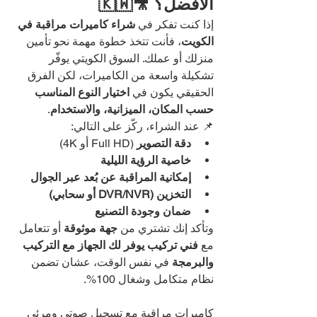
الأفضل؟ 🎥🇰🇼
إذا كنت تفكر في 
شراء كاميرات مراقبة في 
الكويت
، فأنت تتخذ خطوة مهمة نحو تأمين 
منزلك أو عملك. السوق الكويتي يوفّر 
تشكيلة واسعة من الكاميرات، لكن الفرق 
الحقيقي يكون في 
اختيار النوع المناسب 
حسب المكان، الميزانية، والاستخدام
.
📌 عند الشراء، ركّز على التالي:
دقة التصوير
 (Full HD أو 4K)
خاصية الرؤية الليلية
إمكانية المراقبة عن بُعد عبر الجوال
التخزين (DVR/NVR أو سحابي)
ضمان وجودة التصنيع
وتأكد إنك تشتري من 
جهة موثوقة
 أو تتعامل 
مع 
فني تركيب يوفر لك الجهاز مع التركيب 
والبرمجة
 في نفس الوقت، عشان تضمن 
نظام متكامل وشغال 100%.
كاميرات مراقبة مع تسجيل صوتي ومرئي 