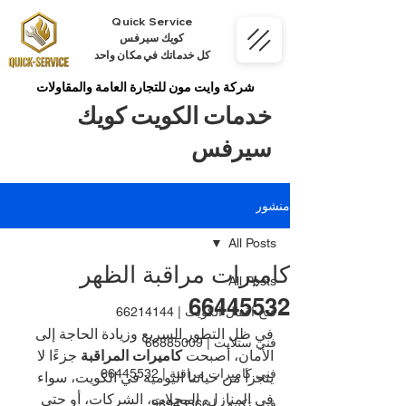
Quick Service
كويك سيرفس
كل خدماتك في مكان واحد
شركة وايت مون للتجارة العامة والمقاولات
خدمات الكويت كويك
سيرفس
منشور
All Posts
كاميرات مراقبة الظهر
All Posts
66445532
فتح اقفال الكويت | 66214144
في ظل التطور السريع وزيادة الحاجة إلى 
فني ستلايت | 66885009
الأمان، أصبحت 
كاميرات المراقبة
 جزءًا لا 
فني كاميرات مراقبة | 66445532
يتجزأ من حياتنا اليومية في الكويت، سواء 
في المنازل، المحلات، الشركات، أو حتى 
فني تكييف | 98943366