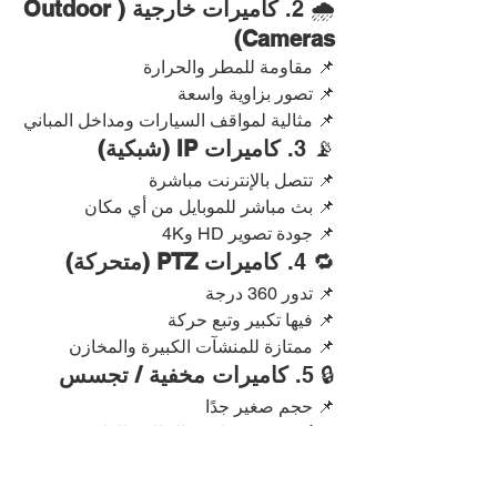
🌧️ 2. 
كاميرات خارجية (Outdoor 
Cameras)
📌 مقاومة للمطر والحرارة
📌 تصور بزاوية واسعة
📌 مثالية لمواقف السيارات ومداخل المباني
📡 3. 
كاميرات IP (شبكية)
📌 تتصل بالإنترنت مباشرة
📌 بث مباشر للموبايل من أي مكان
📌 جودة تصوير HD و4K
🔁 4. 
كاميرات PTZ (متحركة)
📌 تدور 360 درجة
📌 فيها تكبير وتبع حركة
📌 ممتازة للمنشآت الكبيرة والمخازن
🔒 5. 
كاميرات مخفية / تجسس
📌 حجم صغير جدًا
📌 تُستخدم فقط في الحالات القانونية 
والخاصة