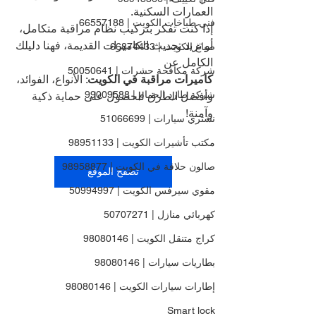
العمارات السكنية.
فني طباخات الكويت | 66557188
إذا كنت تفكر بتركيب نظام مراقبة متكامل، 
أو تريد تحديث الكاميرات القديمة، فهنا دليلك 
صباغ الكويت | 66874433
الكامل عن 
شركة مكافحة حشرات | 50050641
كاميرات مراقبة في الكويت
: الأنواع، الفوائد، 
شركة طارد الحمام | 99009588
وأفضل الطرق للحصول على حماية ذكية 
وآمنة!
نشتري سيارات | 51066699
مكتب تأشيرات الكويت | 98951133
صالون حلاقة في الكويت | 98958877
تصفح الموقع
مقوي سيرفس الكويت | 50994997
كهربائي منازل | 50707271
كراج متنقل الكويت | 98080146
بطاريات سيارات | 98080146
إطارات سيارات الكويت | 98080146
Smart lock