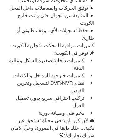
🔸 كشف أي محاولات سرقة أو تلاعب
🔸 توثيق الحركات والمعاملات داخل المحل
🔸 المتابعة من الجوال حتى وأنت خارج 
الكويت
🔸 حفظ تسجيلات لأي موقف قانوني أو 
طارئ
كاميرات مراقبة للمحلات التجارية الكويت
📌 نوفر في الكويت:
كاميرات داخلية صغيرة الشكل وعالية 
الدقة
كاميرات خارجية للمداخل واللافتات
نظام DVR/NVR لتسجيل وتخزين 
الفيديو
تركيب احترافي سريع بدون تعطيل 
العمل
دعم فني وصيانة دورية
💼 لأن كل زاوية في محلك تستحق عين 
ذكية… خلك دايمًا في الصورة، وخلّ الأمان 
شريك تجارتك! 💡