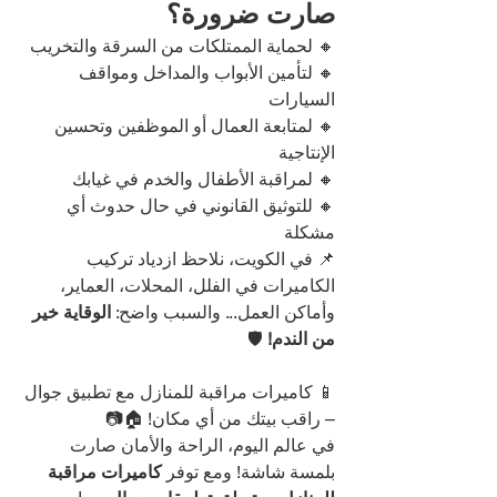
صارت ضرورة؟
🔸 لحماية الممتلكات من السرقة والتخريب
🔸 لتأمين الأبواب والمداخل ومواقف 
السيارات
🔸 لمتابعة العمال أو الموظفين وتحسين 
الإنتاجية
🔸 لمراقبة الأطفال والخدم في غيابك
🔸 للتوثيق القانوني في حال حدوث أي 
مشكلة
📌 في الكويت، نلاحظ ازدياد تركيب 
الكاميرات في الفلل، المحلات، العماير، 
وأماكن العمل... والسبب واضح: 
الوقاية خير 
من الندم!
 🛡️
📱 كاميرات مراقبة للمنازل مع تطبيق جوال 
– راقب بيتك من أي مكان! 🏠📷
في عالم اليوم، الراحة والأمان صارت 
بلمسة شاشة! ومع توفر 
كاميرات مراقبة 