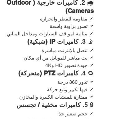
🌧️ 2. 
كاميرات خارجية (Outdoor 
Cameras)
📌 مقاومة للمطر والحرارة
📌 تصور بزاوية واسعة
📌 مثالية لمواقف السيارات ومداخل المباني
📡 3. 
كاميرات IP (شبكية)
📌 تتصل بالإنترنت مباشرة
📌 بث مباشر للموبايل من أي مكان
📌 جودة تصوير HD و4K
🔁 4. 
كاميرات PTZ (متحركة)
📌 تدور 360 درجة
📌 فيها تكبير وتبع حركة
📌 ممتازة للمنشآت الكبيرة والمخازن
🔒 5. 
كاميرات مخفية / تجسس
📌 حجم صغير جدًا
📌 تُستخدم فقط في الحالات القانونية 
والخاصة