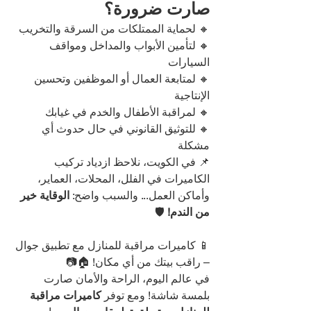
صارت ضرورة؟
🔸 لحماية الممتلكات من السرقة والتخريب
🔸 لتأمين الأبواب والمداخل ومواقف 
السيارات
🔸 لمتابعة العمال أو الموظفين وتحسين 
الإنتاجية
🔸 لمراقبة الأطفال والخدم في غيابك
🔸 للتوثيق القانوني في حال حدوث أي 
مشكلة
📌 في الكويت، نلاحظ ازدياد تركيب 
الكاميرات في الفلل، المحلات، العماير، 
وأماكن العمل... والسبب واضح: 
الوقاية خير 
من الندم!
 🛡️
📱 كاميرات مراقبة للمنازل مع تطبيق جوال 
– راقب بيتك من أي مكان! 🏠📷
في عالم اليوم، الراحة والأمان صارت 
بلمسة شاشة! ومع توفر 
كاميرات مراقبة 