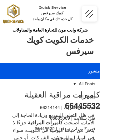
Quick Service
كويك سيرفس
كل خدماتك في مكان واحد
شركة وايت مون للتجارة العامة والمقاولات
خدمات الكويت كويك
سيرفس
منشور
All Posts
كاميرات مراقبة العقيلة
All Posts
66445532
فتح اقفال الكويت | 66214144
في ظل التطور السريع وزيادة الحاجة إلى 
فني ستلايت | 66885009
الأمان، أصبحت 
كاميرات المراقبة
 جزءًا لا 
فني كاميرات مراقبة | 66445532
يتجزأ من حياتنا اليومية في الكويت، سواء 
في المنازل، المحلات، الشركات، أو حتى 
فني تكييف | 98943366