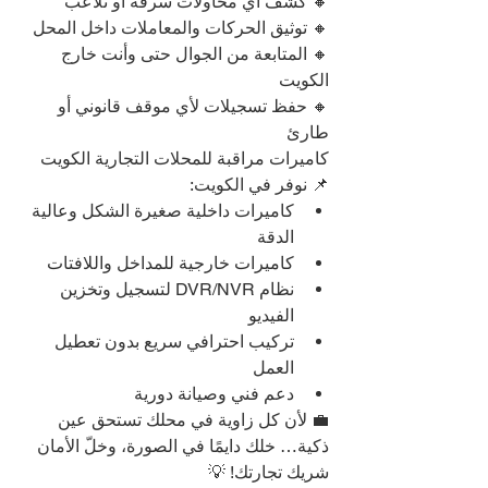
🔸 كشف أي محاولات سرقة أو تلاعب
🔸 توثيق الحركات والمعاملات داخل المحل
🔸 المتابعة من الجوال حتى وأنت خارج 
الكويت
🔸 حفظ تسجيلات لأي موقف قانوني أو 
طارئ
كاميرات مراقبة للمحلات التجارية الكويت
📌 نوفر في الكويت:
كاميرات داخلية صغيرة الشكل وعالية 
الدقة
كاميرات خارجية للمداخل واللافتات
نظام DVR/NVR لتسجيل وتخزين 
الفيديو
تركيب احترافي سريع بدون تعطيل 
العمل
دعم فني وصيانة دورية
💼 لأن كل زاوية في محلك تستحق عين 
ذكية… خلك دايمًا في الصورة، وخلّ الأمان 
شريك تجارتك! 💡