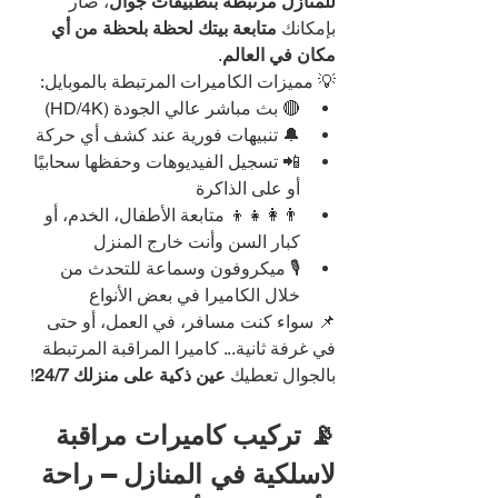
للمنازل مرتبطة بتطبيقات جوال
، صار 
بإمكانك 
متابعة بيتك لحظة بلحظة من أي 
مكان في العالم
.
💡 مميزات الكاميرات المرتبطة بالموبايل:
🔴 بث مباشر عالي الجودة (HD/4K)
🔔 تنبيهات فورية عند كشف أي حركة
📲 تسجيل الفيديوهات وحفظها سحابيًا 
أو على الذاكرة
👨‍👩‍👧‍👦 متابعة الأطفال، الخدم، أو 
كبار السن وأنت خارج المنزل
🎙️ ميكروفون وسماعة للتحدث من 
خلال الكاميرا في بعض الأنواع
📌 سواء كنت مسافر، في العمل، أو حتى 
في غرفة ثانية... كاميرا المراقبة المرتبطة 
بالجوال تعطيك 
عين ذكية على منزلك 24/7
!
📡 تركيب كاميرات مراقبة 
لاسلكية في المنازل – راحة 