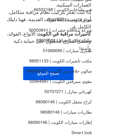
العمارات السكنية.
فني طباخات الكويت | 66557188
إذا كنت تفكر بتركيب نظام مراقبة متكامل، 
أو تريد تحديث الكاميرات القديمة، فهنا دليلك 
صباغ الكويت | 66874433
الكامل عن 
شركة مكافحة حشرات | 50050641
كاميرات مراقبة في الكويت
: الأنواع، الفوائد، 
شركة طارد الحمام | 99009588
وأفضل الطرق للحصول على حماية ذكية 
وآمنة!
نشتري سيارات | 51066699
مكتب تأشيرات الكويت | 98951133
صالون حلاقة في الكويت | 98958877
تصفح الموقع
مقوي سيرفس الكويت | 50994997
كهربائي منازل | 50707271
كراج متنقل الكويت | 98080146
بطاريات سيارات | 98080146
إطارات سيارات الكويت | 98080146
Smart lock