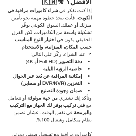
الأفضل؟ 🎥🇰🇼
إذا كنت تفكر في 
شراء كاميرات مراقبة في 
الكويت
، فأنت تتخذ خطوة مهمة نحو تأمين 
منزلك أو عملك. السوق الكويتي يوفّر 
تشكيلة واسعة من الكاميرات، لكن الفرق 
الحقيقي يكون في 
اختيار النوع المناسب 
حسب المكان، الميزانية، والاستخدام
.
📌 عند الشراء، ركّز على التالي:
دقة التصوير
 (Full HD أو 4K)
خاصية الرؤية الليلية
إمكانية المراقبة عن بُعد عبر الجوال
التخزين (DVR/NVR أو سحابي)
ضمان وجودة التصنيع
وتأكد إنك تشتري من 
جهة موثوقة
 أو تتعامل 
مع 
فني تركيب يوفر لك الجهاز مع التركيب 
والبرمجة
 في نفس الوقت، عشان تضمن 
نظام متكامل وشغال 100%.
كاميرات مراقبة مع تسجيل صوتي ومرئي 