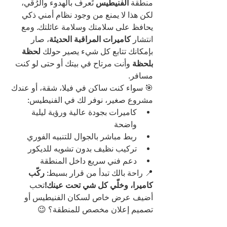
منطقة 
الفنيطيس
 تُعرف بالهدوء والرُقي، 
لكن هذا لا يمنع من وجود نظام أمني ذكي 
يحافظ على سلامتك وسلامة عائلتك. ومع 
انتشار 
كاميرات المراقبة الحديثة
، صار 
بإمكانك تتابع كل شيء يصير حولك 
لحظة 
بلحظة
 وأنت مرتاح في بيتك أو حتى لو كنت 
مسافر.
🎯 سواء كنت ساكن في فيلا، شقة، أو عندك 
مشروع صغير، نوفر لك في الفنيطيس:
كاميرات بجودة عالية ورؤية ليلية 
واضحة
ربط مباشر بالجوال للتنبيه الفوري
تركيب نظيف بدون تشويه للديكور
دعم فني سريع داخل المنطقة
📍 راحة بالك تبدأ من قرار بسيط: 
ركّب 
كاميرا، وخلّي كل شي تحت عينك!
تحب 
أضيف عرض خاص لسكان الفنيطيس أو 
تصميم إعلان مخصص للمنطقة؟ 😉