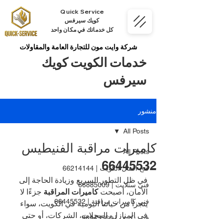
Quick Service
كويك سيرفس
كل خدماتك في مكان واحد
شركة وايت مون للتجارة العامة والمقاولات
خدمات الكويت كويك
سيرفس
منشور
All Posts
كاميرات مراقبة الفنيطيس
All Posts
66445532
فتح اقفال الكويت | 66214144
في ظل التطور السريع وزيادة الحاجة إلى 
فني ستلايت | 66885009
الأمان، أصبحت 
كاميرات المراقبة
 جزءًا لا 
فني كاميرات مراقبة | 66445532
يتجزأ من حياتنا اليومية في الكويت، سواء 
في المنازل، المحلات، الشركات، أو حتى 
فني تكييف | 98943366