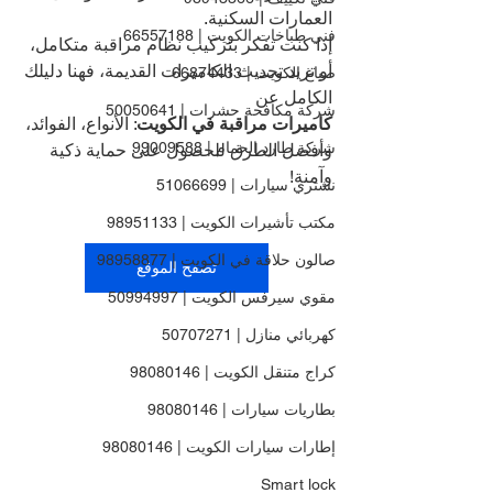
العمارات السكنية.
فني طباخات الكويت | 66557188
إذا كنت تفكر بتركيب نظام مراقبة متكامل، 
أو تريد تحديث الكاميرات القديمة، فهنا دليلك 
صباغ الكويت | 66874433
الكامل عن 
شركة مكافحة حشرات | 50050641
كاميرات مراقبة في الكويت
: الأنواع، الفوائد، 
شركة طارد الحمام | 99009588
وأفضل الطرق للحصول على حماية ذكية 
وآمنة!
نشتري سيارات | 51066699
مكتب تأشيرات الكويت | 98951133
صالون حلاقة في الكويت | 98958877
تصفح الموقع
مقوي سيرفس الكويت | 50994997
كهربائي منازل | 50707271
كراج متنقل الكويت | 98080146
بطاريات سيارات | 98080146
إطارات سيارات الكويت | 98080146
Smart lock