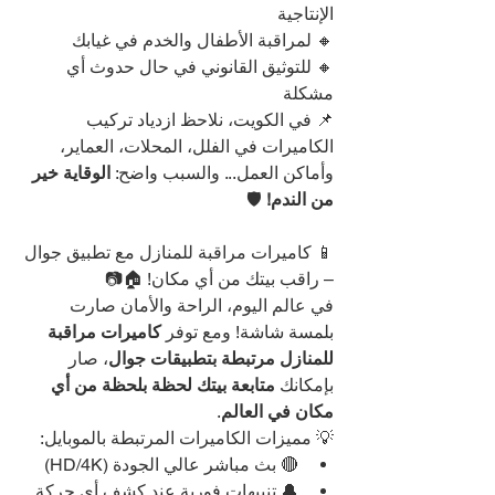
الإنتاجية
🔸 لمراقبة الأطفال والخدم في غيابك
🔸 للتوثيق القانوني في حال حدوث أي 
مشكلة
📌 في الكويت، نلاحظ ازدياد تركيب 
الكاميرات في الفلل، المحلات، العماير، 
وأماكن العمل... والسبب واضح: 
الوقاية خير 
من الندم!
 🛡️
📱 كاميرات مراقبة للمنازل مع تطبيق جوال 
– راقب بيتك من أي مكان! 🏠📷
في عالم اليوم، الراحة والأمان صارت 
بلمسة شاشة! ومع توفر 
كاميرات مراقبة 
للمنازل مرتبطة بتطبيقات جوال
، صار 
بإمكانك 
متابعة بيتك لحظة بلحظة من أي 
مكان في العالم
.
💡 مميزات الكاميرات المرتبطة بالموبايل:
🔴 بث مباشر عالي الجودة (HD/4K)
🔔 تنبيهات فورية عند كشف أي حركة