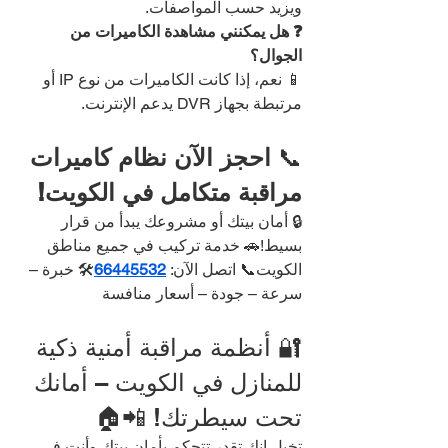
ويزيد حسب المواصفات.
❓ هل يمكنني مشاهدة الكاميرات من 
الجوال؟
📱 نعم، إذا كانت الكاميرات من نوع IP أو 
مرتبطة بجهاز DVR يدعم الإنترنت.
📞 
احجز الآن نظام كاميرات 
مراقبة متكامل في الكويت!
🔒 أمان بيتك أو مشروعك يبدأ من قرار 
بسيط!🚗 خدمة تركيب في جميع مناطق 
الكويت📞 اتصل الآن: 
66445532
🛠️ خبرة – 
سرعة – جودة – أسعار منافسة
🔐 أنظمة مراقبة أمنية ذكية 
للمنازل في الكويت – أمانك 
تحت سيطرتك! 📲🏠
تخيل إنك تقدر تتحكم بأمان بيتك وأنت في 