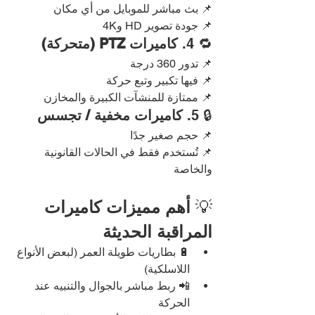
📌 بث مباشر للموبايل من أي مكان
📌 جودة تصوير HD و4K
🔁 4. 
كاميرات PTZ (متحركة)
📌 تدور 360 درجة
📌 فيها تكبير وتبع حركة
📌 ممتازة للمنشآت الكبيرة والمخازن
🔒 5. 
كاميرات مخفية / تجسس
📌 حجم صغير جدًا
📌 تُستخدم فقط في الحالات القانونية 
والخاصة
💡 
أهم مميزات كاميرات 
المراقبة الحديثة
🔋 بطاريات طويلة العمر (لبعض الأنواع 
اللاسلكية)
📲 ربط مباشر بالجوال والتنبيه عند 
الحركة