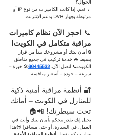
الجوال؟
📱 نعم، إذا كانت الكاميرات من نوع IP أو 
مرتبطة بجهاز DVR يدعم الإنترنت.
📞 
احجز الآن نظام كاميرات 
مراقبة متكامل في الكويت!
🔒 أمان بيتك أو مشروعك يبدأ من قرار 
بسيط!🚗 خدمة تركيب في جميع مناطق 
الكويت📞 اتصل الآن: 
66445532
🛠️ خبرة – 
سرعة – جودة – أسعار منافسة
🔐 أنظمة مراقبة أمنية ذكية 
للمنازل في الكويت – أمانك 
تحت سيطرتك! 📲🏠
تخيل إنك تقدر تتحكم بأمان بيتك وأنت في 
العمل، في السيارة، أو حتى مسافر! 😎هذا 
صار ممكن بفضل 
أنظمة المراقبة الأمنية 