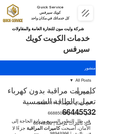
Quick Service
كويك سيرفس
كل خدماتك في مكان واحد
شركة وايت مون للتجارة العامة والمقاولات
خدمات الكويت كويك
سيرفس
منشور
All Posts
كاميرات مراقبة بدون كهرباء
All Posts
تعمل بالطاقة الشمسية
فتح اقفال الكويت | 66214144
66445532
فني ستلايت | 66885009
في ظل التطور السريع وزيادة الحاجة إلى 
فني كاميرات مراقبة | 66445532
الأمان، أصبحت 
كاميرات المراقبة
 جزءًا لا 
فني تكييف | 98943366