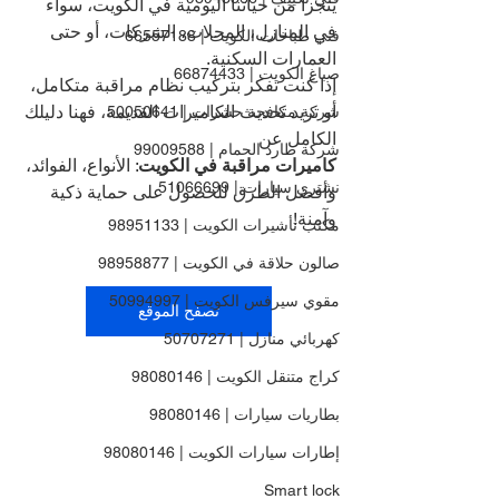
يتجزأ من حياتنا اليومية في الكويت، سواء 
في المنازل، المحلات، الشركات، أو حتى 
فني طباخات الكويت | 66557188
العمارات السكنية.
صباغ الكويت | 66874433
إذا كنت تفكر بتركيب نظام مراقبة متكامل، 
أو تريد تحديث الكاميرات القديمة، فهنا دليلك 
شركة مكافحة حشرات | 50050641
الكامل عن 
شركة طارد الحمام | 99009588
كاميرات مراقبة في الكويت
: الأنواع، الفوائد، 
نشتري سيارات | 51066699
وأفضل الطرق للحصول على حماية ذكية 
وآمنة!
مكتب تأشيرات الكويت | 98951133
صالون حلاقة في الكويت | 98958877
مقوي سيرفس الكويت | 50994997
تصفح الموقع
كهربائي منازل | 50707271
كراج متنقل الكويت | 98080146
بطاريات سيارات | 98080146
إطارات سيارات الكويت | 98080146
Smart lock