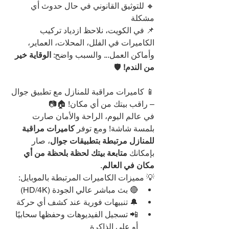
🔸 للتوثيق القانوني في حال حدوث أي 
مشكلة
📌 في الكويت، نلاحظ ازدياد تركيب 
الكاميرات في الفلل، المحلات، العماير، 
وأماكن العمل... والسبب واضح: 
الوقاية خير 
من الندم!
 🛡️
📱 كاميرات مراقبة للمنازل مع تطبيق جوال 
– راقب بيتك من أي مكان! 🏠📷
في عالم اليوم، الراحة والأمان صارت 
بلمسة شاشة! ومع توفر 
كاميرات مراقبة 
للمنازل مرتبطة بتطبيقات جوال
، صار 
بإمكانك 
متابعة بيتك لحظة بلحظة من أي 
مكان في العالم
.
💡 مميزات الكاميرات المرتبطة بالموبايل:
🔴 بث مباشر عالي الجودة (HD/4K)
🔔 تنبيهات فورية عند كشف أي حركة
📲 تسجيل الفيديوهات وحفظها سحابيًا 
أو على الذاكرة