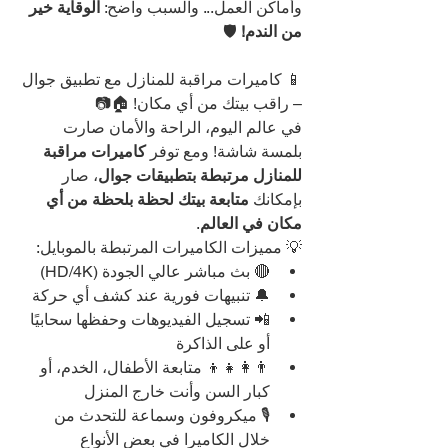
وأماكن العمل... والسبب واضح: 
الوقاية خير 
من الندم!
 🛡️
📱 كاميرات مراقبة للمنازل مع تطبيق جوال 
– راقب بيتك من أي مكان! 🏠📷
في عالم اليوم، الراحة والأمان صارت 
بلمسة شاشة! ومع توفر 
كاميرات مراقبة 
للمنازل مرتبطة بتطبيقات جوال
، صار 
بإمكانك 
متابعة بيتك لحظة بلحظة من أي 
مكان في العالم
.
💡 مميزات الكاميرات المرتبطة بالموبايل:
🔴 بث مباشر عالي الجودة (HD/4K)
🔔 تنبيهات فورية عند كشف أي حركة
📲 تسجيل الفيديوهات وحفظها سحابيًا 
أو على الذاكرة
👨‍👩‍👧‍👦 متابعة الأطفال، الخدم، أو 
كبار السن وأنت خارج المنزل
🎙️ ميكروفون وسماعة للتحدث من 
خلال الكاميرا في بعض الأنواع