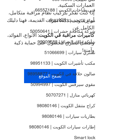
العمارات السكنية.
فني طباخات الكويت | 66557188
إذا كنت تفكر بتركيب نظام مراقبة متكامل، 
أو تريد تحديث الكاميرات القديمة، فهنا دليلك 
صباغ الكويت | 66874433
الكامل عن 
شركة مكافحة حشرات | 50050641
كاميرات مراقبة في الكويت
: الأنواع، الفوائد، 
شركة طارد الحمام | 99009588
وأفضل الطرق للحصول على حماية ذكية 
وآمنة!
نشتري سيارات | 51066699
مكتب تأشيرات الكويت | 98951133
صالون حلاقة في الكويت | 98958877
تصفح الموقع
مقوي سيرفس الكويت | 50994997
كهربائي منازل | 50707271
كراج متنقل الكويت | 98080146
بطاريات سيارات | 98080146
إطارات سيارات الكويت | 98080146
Smart lock