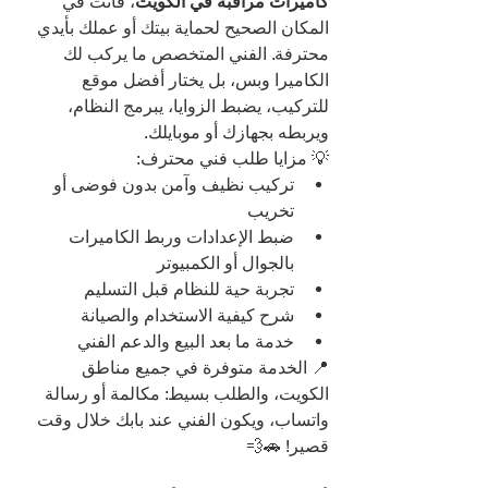
كاميرات مراقبة في الكويت
، فأنت في 
المكان الصحيح لحماية بيتك أو عملك بأيدي 
محترفة. الفني المتخصص ما يركب لك 
الكاميرا وبس، بل يختار أفضل موقع 
للتركيب، يضبط الزوايا، يبرمج النظام، 
ويربطه بجهازك أو موبايلك.
💡 مزايا طلب فني محترف:
تركيب نظيف وآمن بدون فوضى أو 
تخريب
ضبط الإعدادات وربط الكاميرات 
بالجوال أو الكمبيوتر
تجربة حية للنظام قبل التسليم
شرح كيفية الاستخدام والصيانة
خدمة ما بعد البيع والدعم الفني
📍 الخدمة متوفرة في جميع مناطق 
الكويت، والطلب بسيط: مكالمة أو رسالة 
واتساب، ويكون الفني عند بابك خلال وقت 
قصير! 🚗💨