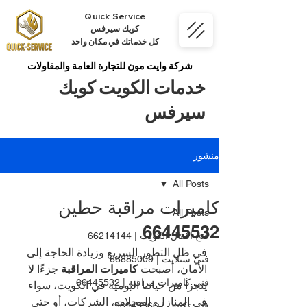
Quick Service
كويك سيرفس
كل خدماتك في مكان واحد
شركة وايت مون للتجارة العامة والمقاولات
خدمات الكويت كويك
سيرفس
منشور
All Posts
كاميرات مراقبة حطين
All Posts
66445532
فتح اقفال الكويت | 66214144
في ظل التطور السريع وزيادة الحاجة إلى 
فني ستلايت | 66885009
الأمان، أصبحت 
كاميرات المراقبة
 جزءًا لا 
فني كاميرات مراقبة | 66445532
يتجزأ من حياتنا اليومية في الكويت، سواء 
في المنازل، المحلات، الشركات، أو حتى 
فني تكييف | 98943366