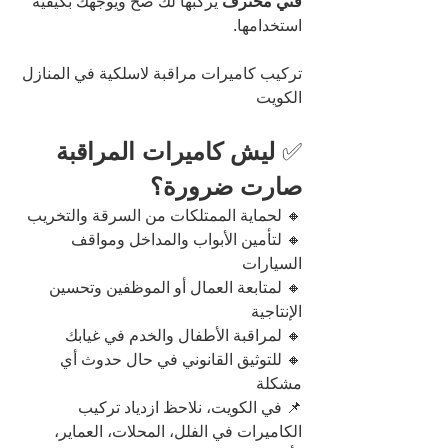
فني محترف
 يركبها لك صح ويوجهك بكيفية 
استخدامها.
تركيب كاميرات مراقبة لاسلكية في المنازل 
الكويت
✅ 
ليش كاميرات المراقبة 
صارت ضرورة؟
🔸 لحماية الممتلكات من السرقة والتخريب
🔸 لتأمين الأبواب والمداخل ومواقف 
السيارات
🔸 لمتابعة العمال أو الموظفين وتحسين 
الإنتاجية
🔸 لمراقبة الأطفال والخدم في غيابك
🔸 للتوثيق القانوني في حال حدوث أي 
مشكلة
📌 في الكويت، نلاحظ ازدياد تركيب 
الكاميرات في الفلل، المحلات، العماير، 