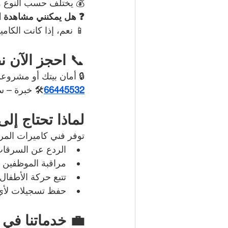
💰 يختلف حسب النوع وا
❓ هل يمكنني مشاهدة ا
📱 نعم، إذا كانت الكاميرات من نوع IP أو مرتبطة
📞 
احجز الآن ن
🔒 أمان بيتك أو مشروع
66445532
🛠️ خبرة – 
لماذا تحتاج إل
توفر فني كاميرات المر
الردع عن السرقات
مراقبة الموظفين 
تتبع حركة الأطفال
حفظ تسجيلات لأي
💼 خدماتنا في 