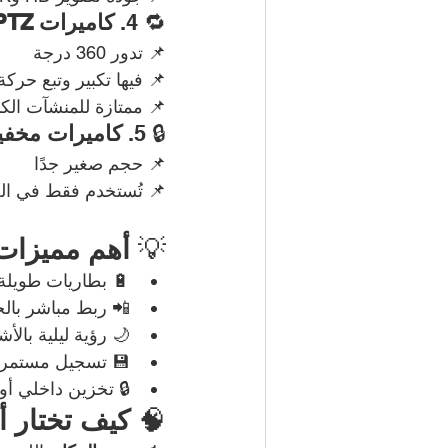
🔁 4. 
كاميرات PTZ (متحركة)
📌 تدور 360 درجة
📌 فيها تكبير وتبع حركة
📌 ممتازة للمنشآت الكب
🔒 5. 
كاميرات مخف
📌 حجم صغير جدًا
📌 تُستخدم فقط في الحا
💡 
أهم مميزات 
🔋 بطاريات طويلة ا
📲 ربط مباشر بالجو
🌙 رؤية ليلية بالأ
💾 تسجيل مستمر أ
🔒 تخزين داخلي أو
🧠 
كيف تختار 