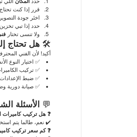
حدد 
المكان
 اللي ت
قرر إذا كنت تحتاج 
اختَر جودة التصوير الل
حدد إذا تبي تخزين
ولا تنسى تختار 
فني
🛠️ 
هل تحتاج إل
أكيد! لأن الفني المحت
✅ اختيار النوع الأ
✅ تركيب الكامير
✅ ضبط الإعدادات 
✅ صيانة دورية و
💬 
الأسئلة الشا
❓ هل تركيب كاميرات ال
✔️ نعم، طالما يتم است
❓ كم سعر تركيب كامير