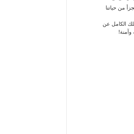
تجزأ من حياتنا 
51066
يلك الكامل عن 
وآمنة!
 الكويت | 50994997