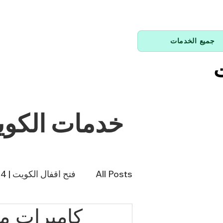
جميع الخدمات
ت
خدمات الكو
All Posts
فتح اقفال الكويت | 66214144
كاميرات مراقب
فني تكييف | 98943366
فن