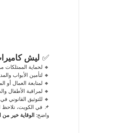
✅ 
ليش كاميرا
🔸 لحماية الممتلكات م
🔸 لتأمين الأبواب وال
🔸 لمتابعة العمال أو ال
🔸 لمراقبة الأطفال وال
🔸 للتوثيق القانوني ف
📌 في الكويت، نلاحظ از
واضح: 
الوقاية خير من ا