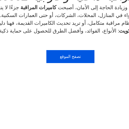
زيادة الحاجة إلى الأمان، أصبحت 
كاميرات المراقبة
 جزءًا لا ي
ء في المنازل، المحلات، الشركات، أو حتى العمارات السكنية.
شركة طارد الحمام | 99009588
نشتري سيارات | 699
ام مراقبة متكامل، أو تريد تحديث الكاميرات القديمة، فهنا دل
كويت
: الأنواع، الفوائد، وأفضل الطرق للحصول على حماية ذكية 
صالون حلاقة في الكويت | 98958877
مقوي سيرفس
تصفح الموقع
كراج متنقل الكويت | 98080146
بطاريات سيارات | 98080146
Smart lock