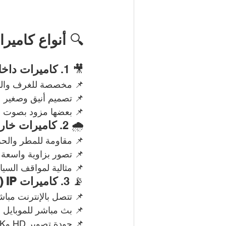
🔍 
أنواع كامير
🎥 1. 
كاميرات داخلية ( Cameras
📌 مخصصة للغرف والم
📌 تصميم أنيق وصغير
📌 بعضها مزود بصوت و
🌧️ 2. 
كاميرات خارجية (Cameras
📌 مقاومة للمطر والحر
📌 تصور بزاوية واسعة
📌 مثالية لمواقف السيا
📡 3. 
كاميرات IP (شبكية)
📌 تتصل بالإنترنت مبا
📌 بث مباشر للموبايل 
📌 جودة تصوير HD و4K