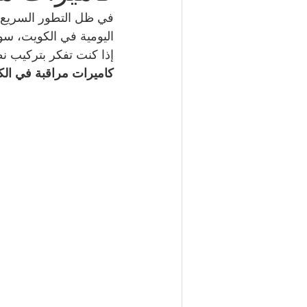
في ظل التطور السريع و
اليومية في الكويت، سوا
شركة مكافحة حشرات | 50050641
إذا كنت تفكر بتركيب نظ
كاميرات مراقبة في ال
مكتب تأشيرات الكويت | 98951133
كهربائي منازل | 50707271
إطارات سيارات الكويت | 98080146