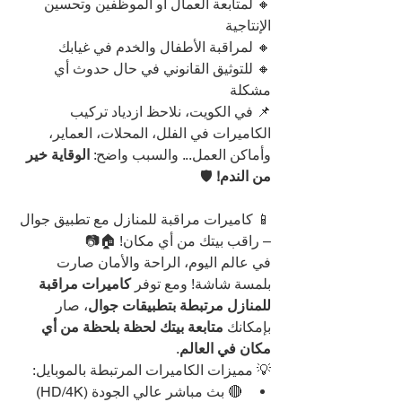
🔸 لمتابعة العمال أو الموظفين وتحسين 
الإنتاجية
🔸 لمراقبة الأطفال والخدم في غيابك
🔸 للتوثيق القانوني في حال حدوث أي 
مشكلة
📌 في الكويت، نلاحظ ازدياد تركيب 
الكاميرات في الفلل، المحلات، العماير، 
وأماكن العمل... والسبب واضح: 
الوقاية خير 
من الندم!
 🛡️
📱 كاميرات مراقبة للمنازل مع تطبيق جوال 
– راقب بيتك من أي مكان! 🏠📷
في عالم اليوم، الراحة والأمان صارت 
بلمسة شاشة! ومع توفر 
كاميرات مراقبة 
للمنازل مرتبطة بتطبيقات جوال
، صار 
بإمكانك 
متابعة بيتك لحظة بلحظة من أي 
مكان في العالم
.
💡 مميزات الكاميرات المرتبطة بالموبايل:
🔴 بث مباشر عالي الجودة (HD/4K)