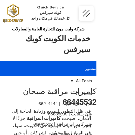
Quick Service
كويك سيرفس
كل خدماتك في مكان واحد
شركة وايت مون للتجارة العامة والمقاولات
خدمات الكويت كويك
سيرفس
منشور
All Posts
كاميرات مراقبة صبحان
All Posts
66445532
فتح اقفال الكويت | 66214144
في ظل التطور السريع وزيادة الحاجة إلى 
فني ستلايت | 66885009
الأمان، أصبحت 
كاميرات المراقبة
 جزءًا لا 
فني كاميرات مراقبة | 66445532
يتجزأ من حياتنا اليومية في الكويت، سواء 
في المنازل، المحلات، الشركات، أو حتى 
فني تكييف | 98943366