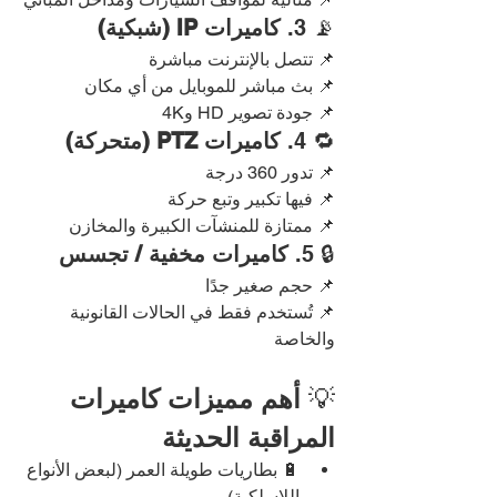
📡 3. 
كاميرات IP (شبكية)
📌 تتصل بالإنترنت مباشرة
📌 بث مباشر للموبايل من أي مكان
📌 جودة تصوير HD و4K
🔁 4. 
كاميرات PTZ (متحركة)
📌 تدور 360 درجة
📌 فيها تكبير وتبع حركة
📌 ممتازة للمنشآت الكبيرة والمخازن
🔒 5. 
كاميرات مخفية / تجسس
📌 حجم صغير جدًا
📌 تُستخدم فقط في الحالات القانونية 
والخاصة
💡 
أهم مميزات كاميرات 
المراقبة الحديثة
🔋 بطاريات طويلة العمر (لبعض الأنواع 
اللاسلكية)