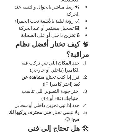
📲 ربط مباشر بالجوال والتنبيه عند 
الحركة
🌙 رؤية ليلية بالأشعة تحت الحمراء
💾 تسجيل مستمر أو عند الحركة
🔒 تخزين داخلي أو على السحابة
🧠 
كيف تختار أفضل نظام 
مراقبة؟
حدد 
المكان
 اللي تبي تركب فيه 
الكاميرا (داخلي أو خارجي)
قرر إذا كنت تحتاج 
مشاهدة عن 
بُعد
 (اختر كاميرا IP)
اختَر جودة التصوير اللي تناسب 
احتياجك (HD أو 4K)
حدد إذا تبي تخزين داخلي أو سحابي
ولا تنسى تختار 
فني محترف يركبها لك 
صح!
 😉
🛠️ 
هل تحتاج إلى فني 