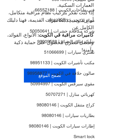
العمارات السكنية.
فني طباخات الكويت | 66557188
إذا كنت تفكر بتركيب نظام مراقبة متكامل، 
أو تريد تحديث الكاميرات القديمة، فهنا دليلك 
صباغ الكويت | 66874433
الكامل عن 
شركة مكافحة حشرات | 50050641
كاميرات مراقبة في الكويت
: الأنواع، الفوائد، 
شركة طارد الحمام | 99009588
وأفضل الطرق للحصول على حماية ذكية 
وآمنة!
نشتري سيارات | 51066699
مكتب تأشيرات الكويت | 98951133
صالون حلاقة في الكويت | 98958877
تصفح الموقع
مقوي سيرفس الكويت | 50994997
كهربائي منازل | 50707271
كراج متنقل الكويت | 98080146
بطاريات سيارات | 98080146
إطارات سيارات الكويت | 98080146
Smart lock