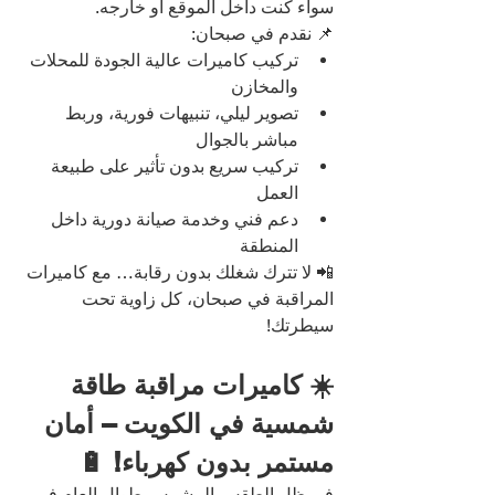
سواء كنت داخل الموقع أو خارجه.
📌 نقدم في صبحان:
تركيب كاميرات عالية الجودة للمحلات 
والمخازن
تصوير ليلي، تنبيهات فورية، وربط 
مباشر بالجوال
تركيب سريع بدون تأثير على طبيعة 
العمل
دعم فني وخدمة صيانة دورية داخل 
المنطقة
📲 لا تترك شغلك بدون رقابة… مع كاميرات 
المراقبة في صبحان، كل زاوية تحت 
سيطرتك!
☀️ كاميرات مراقبة طاقة 
شمسية في الكويت – أمان 
مستمر بدون كهرباء! 🔋
في ظل الطقس المشمس طوال العام في 