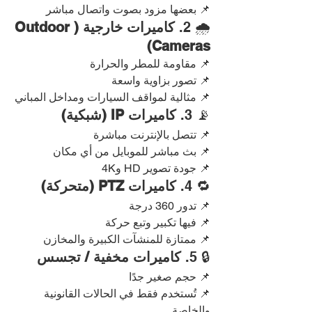
📌 بعضها مزود بصوت واتصال مباشر
🌧️ 2. 
كاميرات خارجية (Outdoor 
Cameras)
📌 مقاومة للمطر والحرارة
📌 تصور بزاوية واسعة
📌 مثالية لمواقف السيارات ومداخل المباني
📡 3. 
كاميرات IP (شبكية)
📌 تتصل بالإنترنت مباشرة
📌 بث مباشر للموبايل من أي مكان
📌 جودة تصوير HD و4K
🔁 4. 
كاميرات PTZ (متحركة)
📌 تدور 360 درجة
📌 فيها تكبير وتبع حركة
📌 ممتازة للمنشآت الكبيرة والمخازن
🔒 5. 
كاميرات مخفية / تجسس
📌 حجم صغير جدًا
📌 تُستخدم فقط في الحالات القانونية 
والخاصة