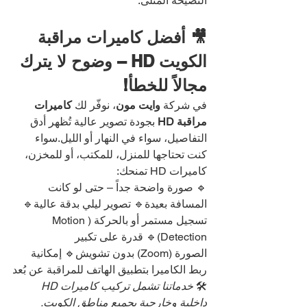
النصيحة المثلى.
🎥 أفضل كاميرات مراقبة 
الكويت HD – وضوح لا يترك 
مجالاً للخطأ!
في شركة 
وايت مون
، نوفّر لك 
كاميرات 
مراقبة HD
 بجودة تصوير عالية تُظهر أدق 
التفاصيل، سواء في النهار أو الليل.سواء 
كنت تحتاجها للمنزل، للمكتب، أو للمخزن، 
كاميرات HD تمنحك:
🔹 صورة واضحة جداً – حتى لو كانت 
المسافة بعيدة🔹 تصوير ليلي بدقة عالية🔹 
تسجيل مستمر أو بالحركة (Motion 
Detection)🔹 قدرة على تكبير 
الصورة (Zoom) بدون تشويش🔹 إمكانية 
ربط الكاميرا بتطبيق الهاتف للمراقبة عن بُعد
🛠️ 
خدماتنا تشمل تركيب كاميرات HD 
داخلية وخارجية بجميع مناطق الكويت.