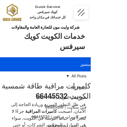
Quick Service
كويك سيرفس
كل خدماتك في مكان واحد
شركة وايت مون للتجارة العامة والمقاولات
خدمات الكويت كويك
سيرفس
منشور
All Posts
كاميرات مراقبة طاقة شمسية
All Posts
الكويت 66445532
فتح اقفال الكويت | 66214144
في ظل التطور السريع وزيادة الحاجة إلى 
فني ستلايت | 66885009
الأمان، أصبحت 
كاميرات المراقبة
 جزءًا لا 
فني كاميرات مراقبة | 66445532
يتجزأ من حياتنا اليومية في الكويت، سواء 
في المنازل، المحلات، الشركات، أو حتى 
فني تكييف | 98943366