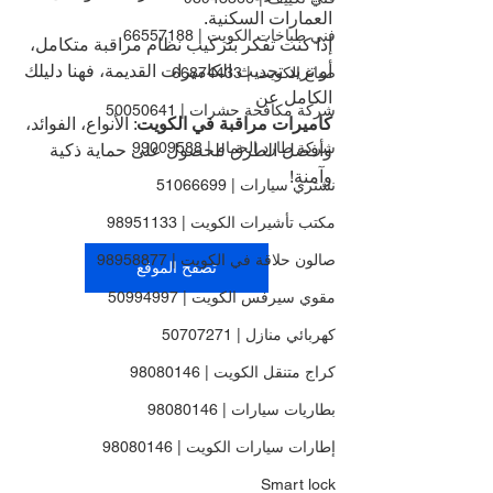
العمارات السكنية.
فني طباخات الكويت | 66557188
إذا كنت تفكر بتركيب نظام مراقبة متكامل، 
أو تريد تحديث الكاميرات القديمة، فهنا دليلك 
صباغ الكويت | 66874433
الكامل عن 
شركة مكافحة حشرات | 50050641
كاميرات مراقبة في الكويت
: الأنواع، الفوائد، 
شركة طارد الحمام | 99009588
وأفضل الطرق للحصول على حماية ذكية 
وآمنة!
نشتري سيارات | 51066699
مكتب تأشيرات الكويت | 98951133
صالون حلاقة في الكويت | 98958877
تصفح الموقع
مقوي سيرفس الكويت | 50994997
كهربائي منازل | 50707271
كراج متنقل الكويت | 98080146
بطاريات سيارات | 98080146
إطارات سيارات الكويت | 98080146
Smart lock