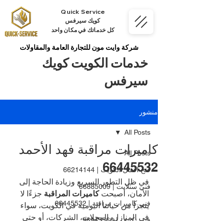
Quick Service
كويك سيرفس
كل خدماتك في مكان واحد
شركة وايت مون للتجارة العامة والمقاولات
خدمات الكويت كويك
سيرفس
منشور
All Posts
كاميرات مراقبة فهد الأحمد
All Posts
66445532
فتح اقفال الكويت | 66214144
في ظل التطور السريع وزيادة الحاجة إلى 
فني ستلايت | 66885009
الأمان، أصبحت 
كاميرات المراقبة
 جزءًا لا 
فني كاميرات مراقبة | 66445532
يتجزأ من حياتنا اليومية في الكويت، سواء 
في المنازل، المحلات، الشركات، أو حتى 
فني تكييف | 98943366