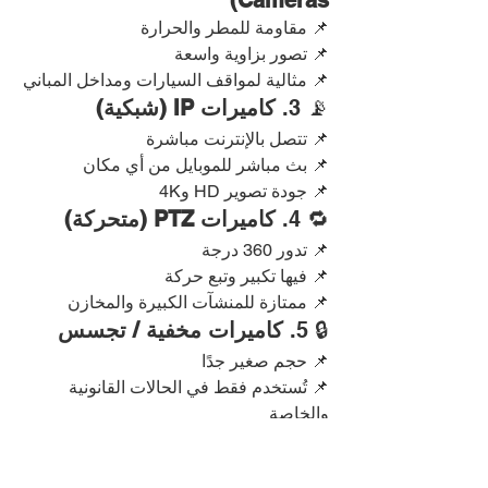
Cameras)
📌 مقاومة للمطر والحرارة
📌 تصور بزاوية واسعة
📌 مثالية لمواقف السيارات ومداخل المباني
📡 3. 
كاميرات IP (شبكية)
📌 تتصل بالإنترنت مباشرة
📌 بث مباشر للموبايل من أي مكان
📌 جودة تصوير HD و4K
🔁 4. 
كاميرات PTZ (متحركة)
📌 تدور 360 درجة
📌 فيها تكبير وتبع حركة
📌 ممتازة للمنشآت الكبيرة والمخازن
🔒 5. 
كاميرات مخفية / تجسس
📌 حجم صغير جدًا
📌 تُستخدم فقط في الحالات القانونية 
والخاصة
💡 
أهم مميزات كاميرات 