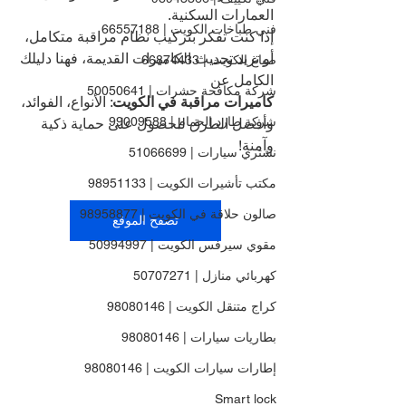
العمارات السكنية.
فني طباخات الكويت | 66557188
إذا كنت تفكر بتركيب نظام مراقبة متكامل، 
أو تريد تحديث الكاميرات القديمة، فهنا دليلك 
صباغ الكويت | 66874433
الكامل عن 
شركة مكافحة حشرات | 50050641
كاميرات مراقبة في الكويت
: الأنواع، الفوائد، 
شركة طارد الحمام | 99009588
وأفضل الطرق للحصول على حماية ذكية 
وآمنة!
نشتري سيارات | 51066699
مكتب تأشيرات الكويت | 98951133
صالون حلاقة في الكويت | 98958877
تصفح الموقع
مقوي سيرفس الكويت | 50994997
كهربائي منازل | 50707271
كراج متنقل الكويت | 98080146
بطاريات سيارات | 98080146
إطارات سيارات الكويت | 98080146
Smart lock