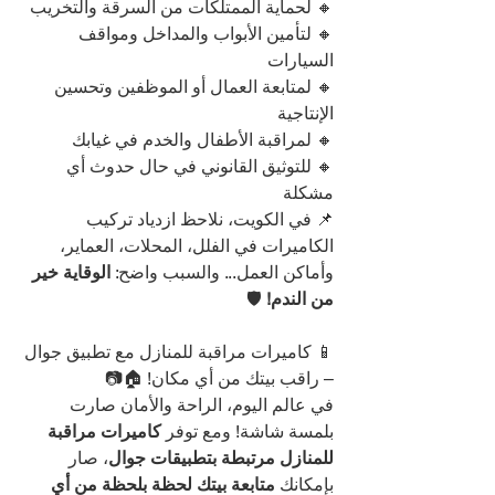
🔸 لحماية الممتلكات من السرقة والتخريب
🔸 لتأمين الأبواب والمداخل ومواقف 
السيارات
🔸 لمتابعة العمال أو الموظفين وتحسين 
الإنتاجية
🔸 لمراقبة الأطفال والخدم في غيابك
🔸 للتوثيق القانوني في حال حدوث أي 
مشكلة
📌 في الكويت، نلاحظ ازدياد تركيب 
الكاميرات في الفلل، المحلات، العماير، 
وأماكن العمل... والسبب واضح: 
الوقاية خير 
من الندم!
 🛡️
📱 كاميرات مراقبة للمنازل مع تطبيق جوال 
– راقب بيتك من أي مكان! 🏠📷
في عالم اليوم، الراحة والأمان صارت 
بلمسة شاشة! ومع توفر 
كاميرات مراقبة 
للمنازل مرتبطة بتطبيقات جوال
، صار 
بإمكانك 
متابعة بيتك لحظة بلحظة من أي 